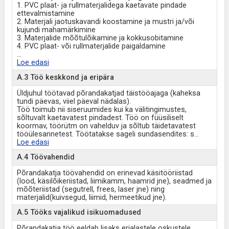
1. PVC plaat- ja rullmaterjalidega kaetavate pindade
ettevalmistamine
2. Materjali jaotuskavandi koostamine ja mustri ja/või
kujundi mahamärkimine
3. Materjalide mõõtulõikamine ja kokkusobitamine
4. PVC plaat- või rullmaterjalide paigaldamine
...
Loe edasi
A.3 Töö keskkond ja eripära
Üldjuhul töötavad põrandakatjad täistööajaga (kaheksa
tundi päevas, viiel päeval nädalas).
Töö toimub nii siseruumides kui ka välitingimustes,
sõltuvalt kaetavatest pindadest. Töö on füüsiliselt
koormav, töörütm on vahelduv ja sõltub täidetavatest
tööülesannetest. Töötatakse sageli sundasendites: s
...
Loe edasi
A.4 Töövahendid
Põrandakatja töövahendid on erinevad käsitööriistad
(lood, käsilõikeriistad, liimikamm, haamrid jne), seadmed ja
mõõteriistad (segutrell, frees, laser jne) ning
materjalid(kuivsegud, liimid, hermeetikud jne).
A.5 Tööks vajalikud isikuomadused
Põrandakatja töö eeldab lisaks erialastele oskustele