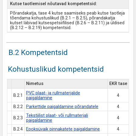
Kutse taotlemisel nõutavad kompetentsid:
Põrandakatja, tase 4 kutse saamiseks peab kutse taotleja
tõendama kohustuslikud (B.2.1 – B.2.5), põrandakatja
kutset läbivad kutsespetsiifilised (B.2.6 – B.2.11) ja üldised
(B.2.12 – B.2.19) kompetentsid.
B.2 Kompetentsid
Kohustuslikud kompetentsid
Nimetus
EKR tase
PVC plaat- ja rullmaterjalide
B.2.1
4
paigaldamine
B.2.2
Parkettide paigaldamine põrandatele
4
Tekstiilist plaat- või rullmaterjali
B.2.3
4
paigaldamine
B.2.4
Epoksüvaik pinnakatete paigaldamine
4