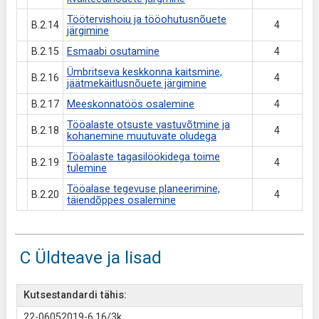
Töötervishoiu ja tööohutusnõuete
B.2.14
4
järgimine
B.2.15
Esmaabi osutamine
4
Ümbritseva keskkonna kaitsmine,
B.2.16
4
jäätmekäitlusnõuete järgimine
B.2.17
Meeskonnatöös osalemine
4
Tööalaste otsuste vastuvõtmine ja
B.2.18
4
kohanemine muutuvate oludega
Tööalaste tagasilöökidega toime
B.2.19
4
tulemine
Tööalase tegevuse planeerimine,
B.2.20
4
täiendõppes osalemine
C Üldteave ja lisad
Kutsestandardi tähis:
22-06052019-6.16/3k