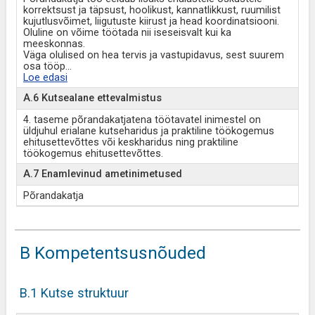
korrektsust ja täpsust, hoolikust, kannatlikkust, ruumilist
kujutlusvõimet, liigutuste kiirust ja head koordinatsiooni.
Oluline on võime töötada nii iseseisvalt kui ka
meeskonnas.
Väga olulised on hea tervis ja vastupidavus, sest suurem
osa tööp
...
Loe edasi
A.6 Kutsealane ettevalmistus
4. taseme põrandakatjatena töötavatel inimestel on
üldjuhul erialane kutseharidus ja praktiline töökogemus
ehitusettevõttes või keskharidus ning praktiline
töökogemus ehitusettevõttes.
A.7 Enamlevinud ametinimetused
Põrandakatja
B Kompetentsusnõuded
B.1 Kutse struktuur