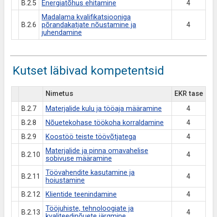
B.2.5
Energiatõhus ehitamine
4
Madalama kvalifikatsiooniga
B.2.6
põrandakatjate nõustamine ja
4
juhendamine
Kutset läbivad kompetentsid
Nimetus
EKR tase
B.2.7
Materjalide kulu ja tööaja määramine
4
B.2.8
Nõuetekohase töökoha korraldamine
4
B.2.9
Koostöö teiste töövõtjatega
4
Materjalide ja pinna omavahelise
B.2.10
4
sobivuse määramine
Töövahendite kasutamine ja
B.2.11
4
hoiustamine
B.2.12
Klientide teenindamine
4
Tööjuhiste, tehnoloogiate ja
B.2.13
4
kvaliteedinõuete järgmine