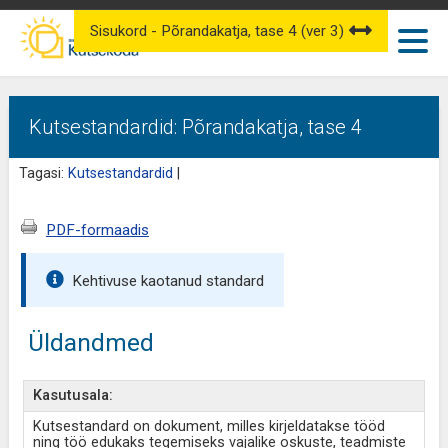
Sisukord - Põrandakatja, tase 4 (ver 3)
Kutsestandardid: Põrandakatja, tase 4
Tagasi:
Kutsestandardid
|
PDF-formaadis
Kehtivuse kaotanud standard
Üldandmed
Kasutusala:
Kutsestandard on dokument, milles kirjeldatakse tööd
ning töö edukaks tegemiseks vajalike oskuste, teadmiste