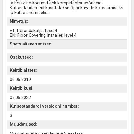
ja hoiakute kogumit ehk kompetentsusnõudeid.
Kutsestandardeid kasutatakse õppekavade koostamiseks
ja kutse andmiseks.
Nimetus:
ET: Põrandakatja, tase 4
EN: Floor Covering Installer, level 4
Spetsialiseerumised:
Osakutsed:
Kehtib alates:
06.05.2019
Kehtib kuni:
05.05.2022
Kutsestandardi versiooni number:
3
Muudatused:
Muudatusteta pikendamine 3 aastaks.