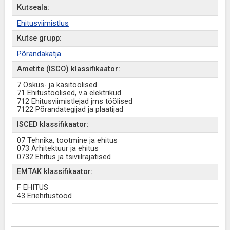
Kutseala:
Ehitusviimistlus
Kutse grupp:
Põrandakatja
Ametite (ISCO) klassifikaator:
7 Oskus- ja käsitöölised
71 Ehitustöölised, v.a elektrikud
712 Ehitusviimistlejad jms töölised
7122 Põrandategijad ja plaatijad
ISCED klassifikaator:
07 Tehnika, tootmine ja ehitus
073 Arhitektuur ja ehitus
0732 Ehitus ja tsiviilrajatised
EMTAK klassifikaator:
F EHITUS
43 Eriehitustööd