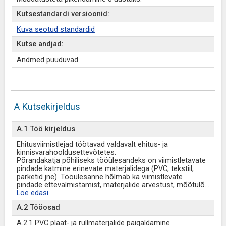
Kutsestandardi versioonid:
Kuva seotud standardid
Kutse andjad:
Andmed puuduvad
A Kutsekirjeldus
A.1 Töö kirjeldus
Ehitusviimistlejad töötavad valdavalt ehitus- ja
kinnisvarahooldusettevõtetes.
Põrandakatja põhiliseks tööülesandeks on viimistletavate
pindade katmine erinevate materjalidega (PVC, tekstiil,
parketid jne). Tööülesanne hõlmab ka viimistlevate
pindade ettevalmistamist, materjalide arvestust, mõõtulõ
...
Loe edasi
A.2 Tööosad
A.2.1 PVC plaat- ja rullmaterjalide paigaldamine