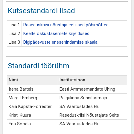
Kutsestandardi lisad
Lisa 1
Raseduskriisi nõustaja eetilised põhimõtted
Lisa 2
Keelte oskustasemete kirjeldused
Lisa 3
Digipädevuste enesehindamise skaala
Standardi töörühm
Nimi
Institutsioon
Irena Bartels
Eesti Ämmaemandate Ühing
Margit Emberg
Pelgulinna Sünnitusmaja
Kaia Kapsta-Forrester
SA Väärtustades Elu
Kristi Kuura
Raseduskriisi Nõustajate Selts
Ena Soodla
SA Väärtustades Elu