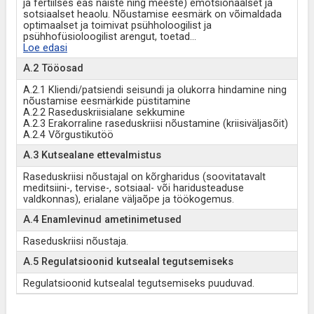
ja fertiilses eas naiste ning meeste) emotsionaalset ja
sotsiaalset heaolu. Nõustamise eesmärk on võimaldada
optimaalset ja toimivat psühholoogilist ja
psühhofüsioloogilist arengut, toetad
...
Loe edasi
A.2 Tööosad
A.2.1 Kliendi/patsiendi seisundi ja olukorra hindamine ning
nõustamise eesmärkide püstitamine
A.2.2 Raseduskriisialane sekkumine
A.2.3 Erakorraline raseduskriisi nõustamine (kriisiväljasõit)
A.2.4 Võrgustikutöö
A.3 Kutsealane ettevalmistus
Raseduskriisi nõustajal on kõrgharidus (soovitatavalt
meditsiini-, tervise-, sotsiaal- või haridusteaduse
valdkonnas), erialane väljaõpe ja töökogemus.
A.4 Enamlevinud ametinimetused
Raseduskriisi nõustaja.
A.5 Regulatsioonid kutsealal tegutsemiseks
Regulatsioonid kutsealal tegutsemiseks puuduvad.