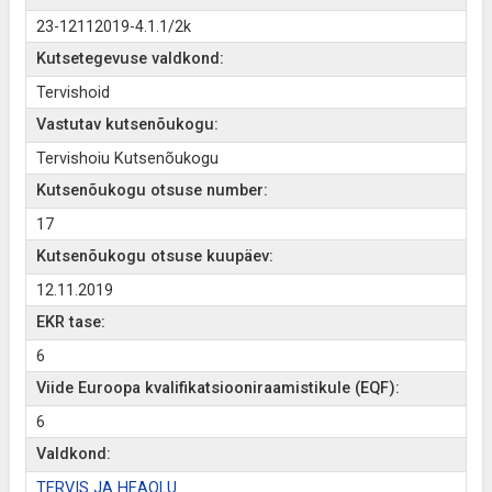
23-12112019-4.1.1/2k
Kutsetegevuse valdkond:
Tervishoid
Vastutav kutsenõukogu:
Tervishoiu Kutsenõukogu
Kutsenõukogu otsuse number:
17
Kutsenõukogu otsuse kuupäev:
12.11.2019
EKR tase:
6
Viide Euroopa kvalifikatsiooniraamistikule (EQF):
6
Valdkond:
TERVIS JA HEAOLU