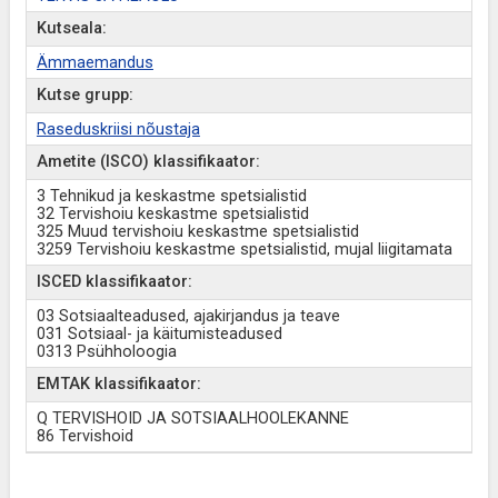
Kutseala:
Ämmaemandus
Kutse grupp:
Raseduskriisi nõustaja
Ametite (ISCO) klassifikaator:
3 Tehnikud ja keskastme spetsialistid
32 Tervishoiu keskastme spetsialistid
325 Muud tervishoiu keskastme spetsialistid
3259 Tervishoiu keskastme spetsialistid, mujal liigitamata
ISCED klassifikaator:
03 Sotsiaalteadused, ajakirjandus ja teave
031 Sotsiaal- ja käitumisteadused
0313 Psühholoogia
EMTAK klassifikaator:
Q TERVISHOID JA SOTSIAALHOOLEKANNE
86 Tervishoid