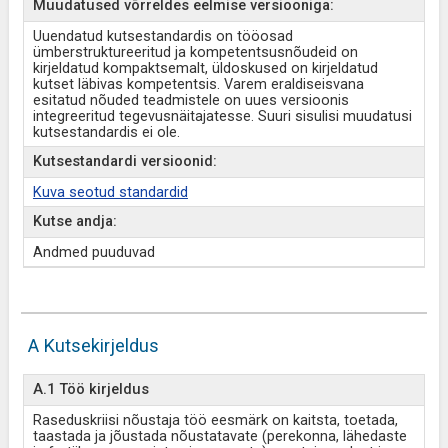
Muudatused võrreldes eelmise versiooniga:
Uuendatud kutsestandardis on tööosad
ümberstruktureeritud ja kompetentsusnõudeid on
kirjeldatud kompaktsemalt, üldoskused on kirjeldatud
kutset läbivas kompetentsis. Varem eraldiseisvana
esitatud nõuded teadmistele on uues versioonis
integreeritud tegevusnäitajatesse. Suuri sisulisi muudatusi
kutsestandardis ei ole.
Kutsestandardi versioonid:
Kuva seotud standardid
Kutse andja:
Andmed puuduvad
A Kutsekirjeldus
A.1 Töö kirjeldus
Raseduskriisi nõustaja töö eesmärk on kaitsta, toetada,
taastada ja jõustada nõustatavate (perekonna, lähedaste