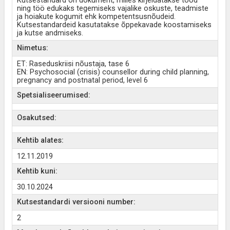
Kutsestandard on dokument, milles kirjeldatakse tööd
ning töö edukaks tegemiseks vajalike oskuste, teadmiste
ja hoiakute kogumit ehk kompetentsusnõudeid.
Kutsestandardeid kasutatakse õppekavade koostamiseks
ja kutse andmiseks.
Nimetus:
ET: Raseduskriisi nõustaja, tase 6
EN: Psychosocial (crisis) counsellor during child planning,
pregnancy and postnatal period, level 6
Spetsialiseerumised:
Osakutsed:
Kehtib alates:
12.11.2019
Kehtib kuni:
30.10.2024
Kutsestandardi versiooni number:
2