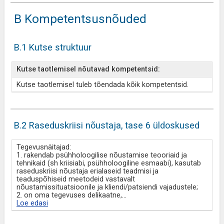
B Kompetentsusnõuded
B.1 Kutse struktuur
Kutse taotlemisel nõutavad kompetentsid:
Kutse taotlemisel tuleb tõendada kõik kompetentsid.
B.2 Raseduskriisi nõustaja, tase 6 üldoskused
Tegevusnäitajad:
1. rakendab psühholoogilise nõustamise teooriaid ja
tehnikaid (sh kriisiabi, psühholoogiline esmaabi), kasutab
raseduskriisi nõustaja erialaseid teadmisi ja
teaduspõhiseid meetodeid vastavalt
nõustamissituatsioonile ja kliendi/patsiendi vajadustele;
2. on oma tegevuses delikaatne,
...
Loe edasi