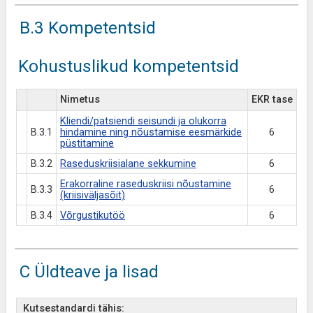
B.3 Kompetentsid
Kohustuslikud kompetentsid
Nimetus
EKR tase
Kliendi/patsiendi seisundi ja olukorra
B.3.1
hindamine ning nõustamise eesmärkide
6
püstitamine
B.3.2
Raseduskriisialane sekkumine
6
Erakorraline raseduskriisi nõustamine
B.3.3
6
(kriisiväljasõit)
B.3.4
Võrgustikutöö
6
C Üldteave ja lisad
Kutsestandardi tähis: