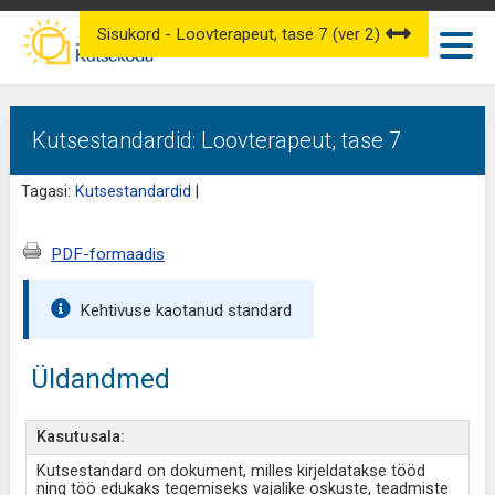
Sisukord - Loovterapeut, tase 7 (ver 2)
Kutsestandardid: Loovterapeut, tase 7
Tagasi:
Kutsestandardid
|
PDF-formaadis
Kehtivuse kaotanud standard
Üldandmed
Kasutusala:
Kutsestandard on dokument, milles kirjeldatakse tööd
ning töö edukaks tegemiseks vajalike oskuste, teadmiste