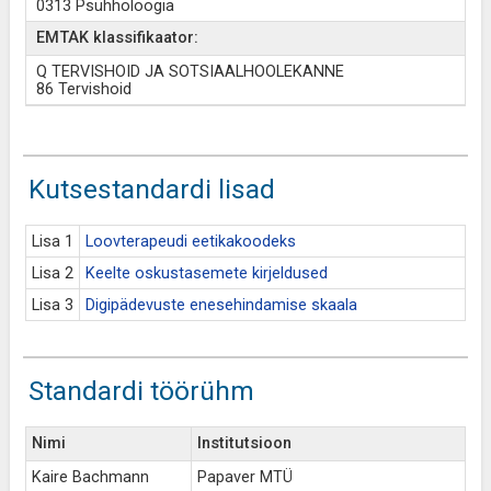
0313 Psühholoogia
EMTAK klassifikaator:
Q TERVISHOID JA SOTSIAALHOOLEKANNE
86 Tervishoid
Kutsestandardi lisad
Lisa 1
Loovterapeudi eetikakoodeks
Lisa 2
Keelte oskustasemete kirjeldused
Lisa 3
Digipädevuste enesehindamise skaala
Standardi töörühm
Nimi
Institutsioon
Kaire Bachmann
Papaver MTÜ