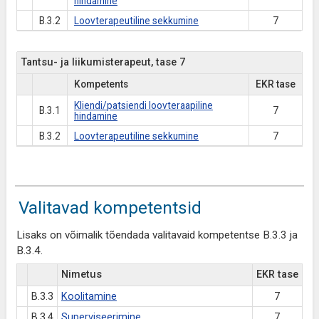
hindamine
B.3.2
Loovterapeutiline sekkumine
7
Tantsu- ja liikumisterapeut, tase 7
Kompetents
EKR tase
Kliendi/patsiendi loovteraapiline
B.3.1
7
hindamine
B.3.2
Loovterapeutiline sekkumine
7
Valitavad kompetentsid
Lisaks on võimalik tõendada valitavaid kompetentse B.3.3 ja
B.3.4.
Nimetus
EKR tase
B.3.3
Koolitamine
7
B.3.4
Superviseerimine
7