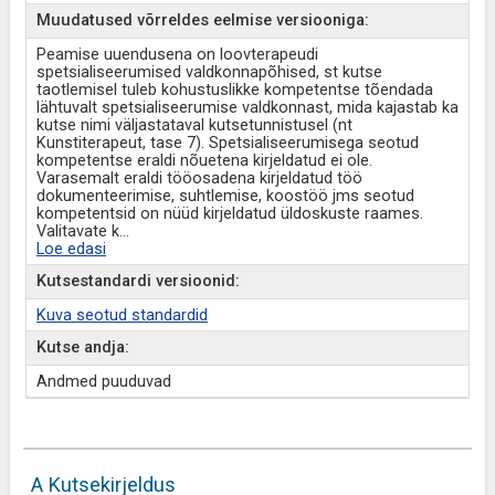
Muudatused võrreldes eelmise versiooniga:
Peamise uuendusena on loovterapeudi
spetsialiseerumised valdkonnapõhised, st kutse
taotlemisel tuleb kohustuslikke kompetentse tõendada
lähtuvalt spetsialiseerumise valdkonnast, mida kajastab ka
kutse nimi väljastataval kutsetunnistusel (nt
Kunstiterapeut, tase 7). Spetsialiseerumisega seotud
kompetentse eraldi nõuetena kirjeldatud ei ole.
Varasemalt eraldi tööosadena kirjeldatud töö
dokumenteerimise, suhtlemise, koostöö jms seotud
kompetentsid on nüüd kirjeldatud üldoskuste raames.
Valitavate k
...
Loe edasi
Kutsestandardi versioonid:
Kuva seotud standardid
Kutse andja:
Andmed puuduvad
A Kutsekirjeldus