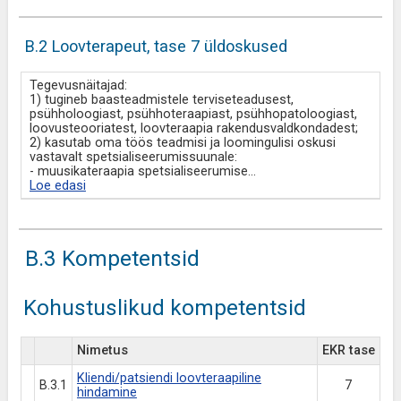
B.2 Loovterapeut, tase 7 üldoskused
Tegevusnäitajad:
1) tugineb baasteadmistele terviseteadusest,
psühholoogiast, psühhoteraapiast, psühhopatoloogiast,
loovusteooriatest, loovteraapia rakendusvaldkondadest;
2) kasutab oma töös teadmisi ja loomingulisi oskusi
vastavalt spetsialiseerumissuunale:
- muusikateraapia spetsialiseerumise
...
Loe edasi
B.3 Kompetentsid
Kohustuslikud kompetentsid
Nimetus
EKR tase
Kliendi/patsiendi loovteraapiline
B.3.1
7
hindamine