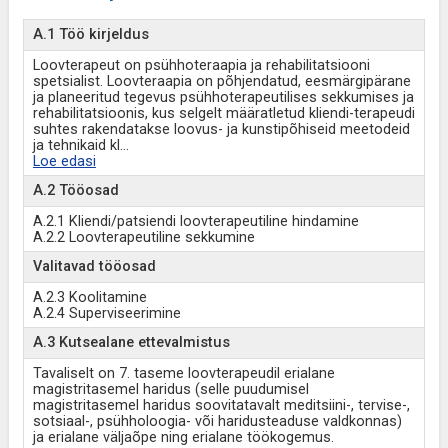
A.1 Töö kirjeldus
Loovterapeut on psühhoteraapia ja rehabilitatsiooni
spetsialist. Loovteraapia on põhjendatud, eesmärgipärane
ja planeeritud tegevus psühhoterapeutilises sekkumises ja
rehabilitatsioonis, kus selgelt määratletud kliendi-terapeudi
suhtes rakendatakse loovus- ja kunstipõhiseid meetodeid
ja tehnikaid kl
...
Loe edasi
A.2 Tööosad
A.2.1 Kliendi/patsiendi loovterapeutiline hindamine
A.2.2 Loovterapeutiline sekkumine
Valitavad tööosad
A.2.3 Koolitamine
A.2.4 Superviseerimine
A.3 Kutsealane ettevalmistus
Tavaliselt on 7. taseme loovterapeudil erialane
magistritasemel haridus (selle puudumisel
magistritasemel haridus soovitatavalt meditsiini-, tervise-,
sotsiaal-, psühholoogia- või haridusteaduse valdkonnas)
ja erialane väljaõpe ning erialane töökogemus.