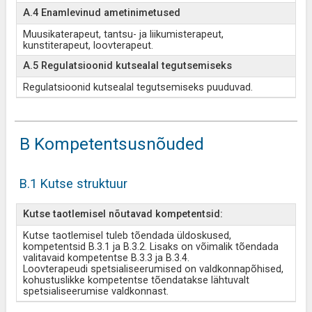
A.4 Enamlevinud ametinimetused
Muusikaterapeut, tantsu- ja liikumisterapeut,
kunstiterapeut, loovterapeut.
A.5 Regulatsioonid kutsealal tegutsemiseks
Regulatsioonid kutsealal tegutsemiseks puuduvad.
B Kompetentsusnõuded
B.1 Kutse struktuur
Kutse taotlemisel nõutavad kompetentsid:
Kutse taotlemisel tuleb tõendada üldoskused,
kompetentsid B.3.1 ja B.3.2. Lisaks on võimalik tõendada
valitavaid kompetentse B.3.3 ja B.3.4.
Loovterapeudi spetsialiseerumised on valdkonnapõhised,
kohustuslikke kompetentse tõendatakse lähtuvalt
spetsialiseerumise valdkonnast.