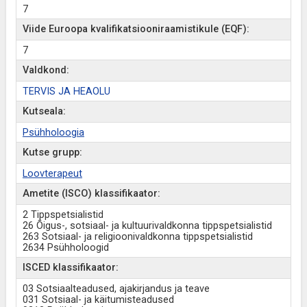
7
Viide Euroopa kvalifikatsiooniraamistikule (EQF):
7
Valdkond:
TERVIS JA HEAOLU
Kutseala:
Psühholoogia
Kutse grupp:
Loovterapeut
Ametite (ISCO) klassifikaator:
2 Tippspetsialistid
26 Õigus-, sotsiaal- ja kultuurivaldkonna tippspetsialistid
263 Sotsiaal- ja religioonivaldkonna tippspetsialistid
2634 Psühholoogid
ISCED klassifikaator:
03 Sotsiaalteadused, ajakirjandus ja teave
031 Sotsiaal- ja käitumisteadused