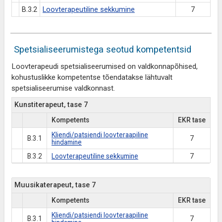
B.3.2
Loovterapeutiline sekkumine
7
Spetsialiseerumistega seotud kompetentsid
Loovterapeudi spetsialiseerumised on valdkonnapõhised,
kohustuslikke kompetentse tõendatakse lähtuvalt
spetsialiseerumise valdkonnast.
Kunstiterapeut, tase 7
Kompetents
EKR tase
Kliendi/patsiendi loovteraapiline
B.3.1
7
hindamine
B.3.2
Loovterapeutiline sekkumine
7
Muusikaterapeut, tase 7
Kompetents
EKR tase
Kliendi/patsiendi loovteraapiline
B.3.1
7