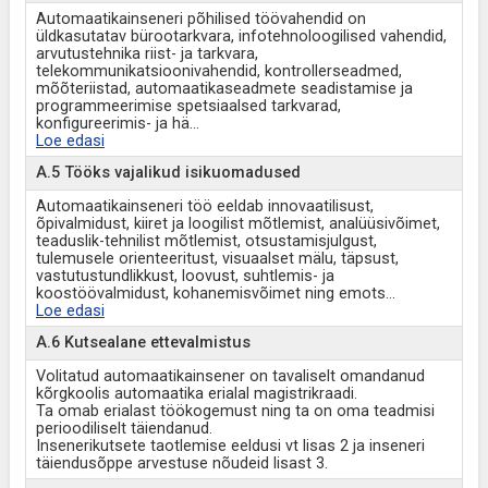
Automaatikainseneri põhilised töövahendid on
üldkasutatav bürootarkvara, infotehnoloogilised vahendid,
arvutustehnika riist- ja tarkvara,
telekommunikatsioonivahendid, kontrollerseadmed,
mõõteriistad, automaatikaseadmete seadistamise ja
programmeerimise spetsiaalsed tarkvarad,
konfigureerimis- ja hä
...
Loe edasi
A.5 Tööks vajalikud isikuomadused
Automaatikainseneri töö eeldab innovaatilisust,
õpivalmidust, kiiret ja loogilist mõtlemist, analüüsivõimet,
teaduslik-tehnilist mõtlemist, otsustamisjulgust,
tulemusele orienteeritust, visuaalset mälu, täpsust,
vastutustundlikkust, loovust, suhtlemis- ja
koostöövalmidust, kohanemisvõimet ning emots
...
Loe edasi
A.6 Kutsealane ettevalmistus
Volitatud automaatikainsener on tavaliselt omandanud
kõrgkoolis automaatika erialal magistrikraadi.
Ta omab erialast töökogemust ning ta on oma teadmisi
perioodiliselt täiendanud.
Insenerikutsete taotlemise eeldusi vt lisas 2 ja inseneri
täiendusõppe arvestuse nõudeid lisast 3.