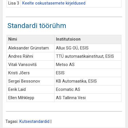
Lisa 3
Keelte oskustasemete kirjeldused
Standardi töörühm
Nimi
Institutsioon
Aleksander Grünstam
Allux SG OÜ, ESIS
Andres Rähni
TTÜ automaatikainstituut, ESIS
Vitali Vansovitš
Metso AS
Kristi Jõers
ESIS
Sergei Bessonov
KB Automaatika, ESIS
Eerik Laid
Ecomatic AS
Ellen Mihklepp
AS Tallinna Vesi
Tagasi:
Kutsestandardid
|