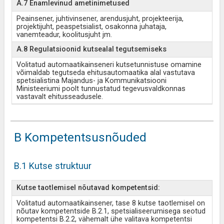
A.7 Enamlevinud ametinimetused
Peainsener, juhtivinsener, arendusjuht, projekteerija,
projektijuht, peaspetsialist, osakonna juhataja,
vanemteadur, koolitusjuht jm.
A.8 Regulatsioonid kutsealal tegutsemiseks
Volitatud automaatikainseneri kutsetunnistuse omamine
võimaldab tegutseda ehitusautomaatika alal vastutava
spetsialistina Majandus- ja Kommunikatsiooni
Ministeeriumi poolt tunnustatud tegevusvaldkonnas
vastavalt ehitusseadusele.
B Kompetentsusnõuded
B.1 Kutse struktuur
Kutse taotlemisel nõutavad kompetentsid:
Volitatud automaatikainsener, tase 8 kutse taotlemisel on
nõutav kompetentside B.2.1, spetsialiseerumisega seotud
kompetentsi B.2.2, vähemalt ühe valitava kompetentsi