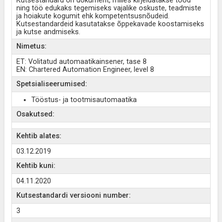
Kutsestandard on dokument, milles kirjeldatakse tööd
ning töö edukaks tegemiseks vajalike oskuste, teadmiste
ja hoiakute kogumit ehk kompetentsusnõudeid.
Kutsestandardeid kasutatakse õppekavade koostamiseks
ja kutse andmiseks.
Nimetus:
ET: Volitatud automaatikainsener, tase 8
EN: Chartered Automation Engineer, level 8
Spetsialiseerumised:
Tööstus- ja tootmisautomaatika
Osakutsed:
Kehtib alates:
03.12.2019
Kehtib kuni:
04.11.2020
Kutsestandardi versiooni number:
3