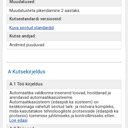
Muudatused:
Muudatusteta pikendamine 2 aastaks.
Kutsestandardi versioonid:
Kuva seotud standardid
Kutse andjad:
Andmed puuduvad
A Kutsekirjeldus
A.1 Töö kirjeldus
Automaatika valdkonna insenerid loovad, hooldavad ja
arendavad automaatikasüsteeme.
Automaatikasüsteem (edaspidi ka süsteem) on
keskkonnaga vahetult seotud tark- ja riistvara kompleks,
mida kasutatakse tehnoloogiliste protsesside (edaspidi ka
protsess) toimimise juhtimiseks ja kontrollimiseks etten
...
Loe edasi