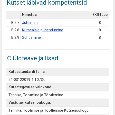
Kutset läbivad kompetentsid
Nimetus
EKR tase
B.2.7
Juhtimine
8
B.2.8
Kutsealale pühendumine
8
B.2.9
Suhtlemine
8
C Üldteave ja lisad
Kutsestandardi tähis:
24-03122019-1.1.2/3k
Kutsetegevuse valdkond:
Tehnika, Tootmine ja Töötlemine
Vastutav kutsenõukogu:
Tehnika, Tootmise ja Töötlemise Kutsenõukogu