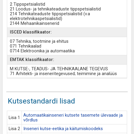
2 Tippspetsialistid
21 Loodus- ja tehnikateaduste tippspetsialistid
214 Tehnikateaduste tippspetsialistid (v.a
elektrotehnikaspetsialistid)
2144 Mehaanikainsenerid
ISCED klassifikaator:
07 Tehnika, tootmine ja ehitus
071 Tehnikaalad
0714 Elektroonika ja automaatika
EMTAK klassifikaator:
M KUTSE-, TEADUS- JA TEHNIKAALANE TEGEVUS
71 Arhitekti- ja inseneritegevused; teimimine ja analüüs
Kutsestandardi lisad
Automaatikainseneri kutsete tasemete ülevaade ja
Lisa 1
võrdlus
Lisa 2
Inseneri kutse-eetika ja käitumiskoodeks