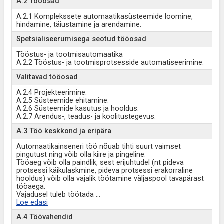
A.2 Tööosad
A.2.1 Komplekssete automaatikasüsteemide loomine,
hindamine, täiustamine ja arendamine.
Spetsialiseerumisega seotud tööosad
Tööstus- ja tootmisautomaatika
A.2.2 Tööstus- ja tootmisprotsesside automatiseerimine.
Valitavad tööosad
A.2.4 Projekteerimine.
A.2.5 Süsteemide ehitamine.
A.2.6 Süsteemide kasutus ja hooldus.
A.2.7 Arendus-, teadus- ja koolitustegevus.
A.3 Töö keskkond ja eripära
Automaatikainseneri töö nõuab tihti suurt vaimset
pingutust ning võib olla kiire ja pingeline.
Tööaeg võib olla paindlik, sest erijuhtudel (nt pideva
protsessi käikulaskmine, pideva protsessi erakorraline
hooldus) võib olla vajalik töötamine väljaspool tavapärast
tööaega.
Vajadusel tuleb töötada
...
Loe edasi
A.4 Töövahendid