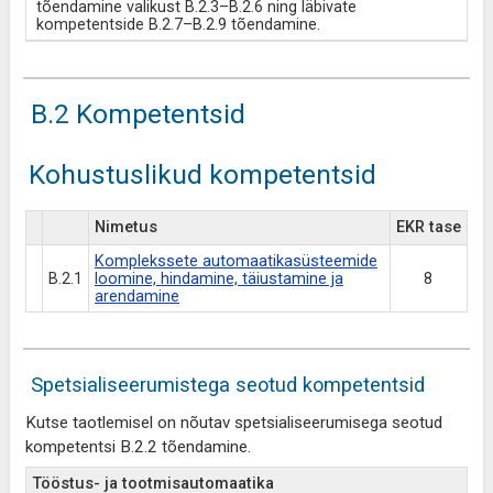
tõendamine valikust B.2.3–B.2.6 ning läbivate
kompetentside B.2.7–B.2.9 tõendamine.
B.2 Kompetentsid
Kohustuslikud kompetentsid
Nimetus
EKR tase
Komplekssete automaatikasüsteemide
B.2.1
loomine, hindamine, täiustamine ja
8
arendamine
Spetsialiseerumistega seotud kompetentsid
Kutse taotlemisel on nõutav spetsialiseerumisega seotud
kompetentsi B.2.2 tõendamine.
Tööstus- ja tootmisautomaatika