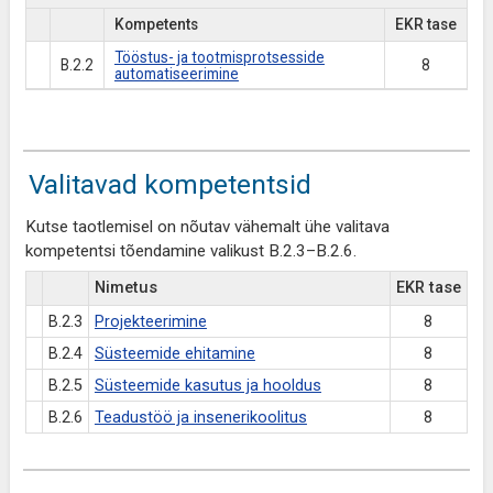
Kompetents
EKR tase
Tööstus- ja tootmisprotsesside
B.2.2
8
automatiseerimine
Valitavad kompetentsid
Kutse taotlemisel on nõutav vähemalt ühe valitava
kompetentsi tõendamine valikust B.2.3–B.2.6.
Nimetus
EKR tase
B.2.3
Projekteerimine
8
B.2.4
Süsteemide ehitamine
8
B.2.5
Süsteemide kasutus ja hooldus
8
B.2.6
Teadustöö ja insenerikoolitus
8