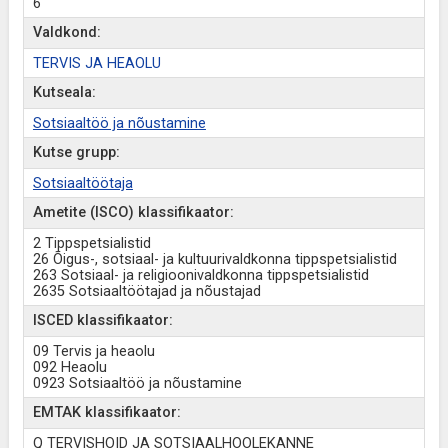
6
Valdkond:
TERVIS JA HEAOLU
Kutseala:
Sotsiaaltöö ja nõustamine
Kutse grupp:
Sotsiaaltöötaja
Ametite (ISCO) klassifikaator:
2 Tippspetsialistid
26 Õigus-, sotsiaal- ja kultuurivaldkonna tippspetsialistid
263 Sotsiaal- ja religioonivaldkonna tippspetsialistid
2635 Sotsiaaltöötajad ja nõustajad
ISCED klassifikaator:
09 Tervis ja heaolu
092 Heaolu
0923 Sotsiaaltöö ja nõustamine
EMTAK klassifikaator:
Q TERVISHOID JA SOTSIAALHOOLEKANNE