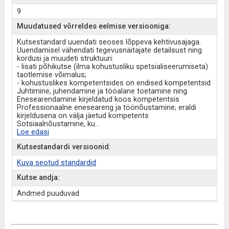
9
Muudatused võrreldes eelmise versiooniga:
Kutsestandard uuendati seoses lõppeva kehtivusajaga.
Uuendamisel vähendati tegevusnäitajate detailsust ning
kordusi ja muudeti struktuuri:
- lisati põhikutse (ilma kohustusliku spetsialiseerumiseta)
taotlemise võimalus;
- kohustuslikes kompetentsides on endised kompetentsid
Juhtimine, juhendamine ja tööalane toetamine ning
Enesearendamine kirjeldatud koos kompetentsis
Professionaalne eneseareng ja töönõustamine; eraldi
kirjeldusena on välja jäetud kompetents
Sotsiaalnõustamine, ku
...
Loe edasi
Kutsestandardi versioonid:
Kuva seotud standardid
Kutse andja:
Andmed puuduvad