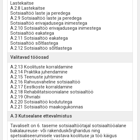
Lastekaitse
A.2.8 Lastekaitse
Sotsiaaltöö laste ja peredega
A.2.9 Sotsiaaltöö laste ja peredega
Sotsiaaltöö erivajadusega inimestega
A.2.10 Sotsiaaltöö erivajadusega inimestega
Sotsiaaltöö eakatega
A.2.11 Sotsiaaltöö eakatega
Sotsiaaltöö sõltlastega
A.2.12 Sotsiaaltöö sõltlastega
Valitavad tööosad
A.2.13 Koolituste korraldamine
A.2.14 Praktika juhendamine
A.2.15 Teenuste juhtimine
A.2.16 Rahvusvaheline sotsiaaltöö
A.2.17 Eestkoste korraldamine
A.2.18 Rehabilitatsioonialane sotsiaaltöö
A.2.19 Ohvriabi
A.2.20 Sotsiaaltöö kodututega
A.2.21 Sotsiaaltöö maakogukonnas
A.3 Kutsealane ettevalmistus
Tavaliselt on 6. taseme sotsiaaltöötajal sotsiaaltööalane
bakalaureuse- või rakenduskõrgharidus ning
spetsialiseerumisele vastava koolituse ja töö käigus