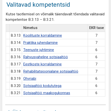
Valitavad kompetentsid
Kutse taotlemisel on võimalik täiendavalt tõendada valitavaid
kompetentse B.3.13 – B.3.21.
Nimetus
EKR tase
B.3.13
Koolituste korraldamine
7
B.3.14
Praktika juhendamine
7
B.3.15
Teenuste juhtimine
6
B.3.16
Rahvusvaheline sotsiaaltöö
6
B.3.17
Eestkoste korraldamine
7
B.3.18
Rehabilitatsioonialane sotsiaaltöö
7
B.3.19
Ohvriabi
6
B.3.20
Sotsiaaltöö kodututega
6
B.3.21
Sotsiaaltöö maakogukonnas
6