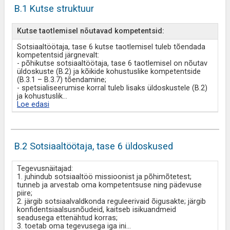
B.1 Kutse struktuur
Kutse taotlemisel nõutavad kompetentsid:
Sotsiaaltöötaja, tase 6 kutse taotlemisel tuleb tõendada
kompetentsid järgnevalt:
- põhikutse sotsiaaltöötaja, tase 6 taotlemisel on nõutav
üldoskuste (B.2) ja kõikide kohustuslike kompetentside
(B.3.1 – B.3.7) tõendamine;
- spetsialiseerumise korral tuleb lisaks üldoskustele (B.2)
ja kohustuslik
...
Loe edasi
B.2 Sotsiaaltöötaja, tase 6 üldoskused
Tegevusnäitajad:
1. juhindub sotsiaaltöö missioonist ja põhimõtetest;
tunneb ja arvestab oma kompetentsuse ning pädevuse
piire;
2. järgib sotsiaalvaldkonda reguleerivaid õigusakte; järgib
konfidentsiaalsusnõudeid, kaitseb isikuandmeid
seadusega ettenähtud korras;
3. toetab oma tegevusega iga ini
...