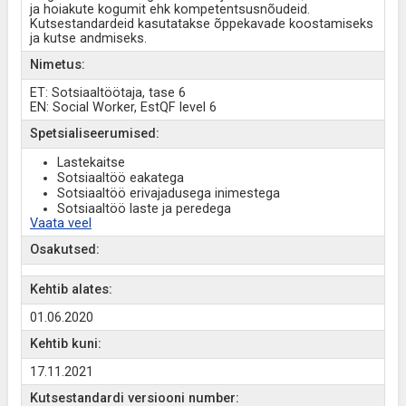
ja hoiakute kogumit ehk kompetentsusnõudeid.
Kutsestandardeid kasutatakse õppekavade koostamiseks
ja kutse andmiseks.
Nimetus:
ET: Sotsiaaltöötaja, tase 6
EN: Social Worker, EstQF level 6
Spetsialiseerumised:
Lastekaitse
Sotsiaaltöö eakatega
Sotsiaaltöö erivajadusega inimestega
Sotsiaaltöö laste ja peredega
Vaata veel
Osakutsed:
Kehtib alates:
01.06.2020
Kehtib kuni:
17.11.2021
Kutsestandardi versiooni number: