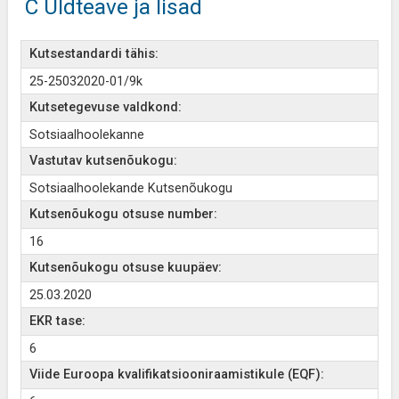
C Üldteave ja lisad
Kutsestandardi tähis:
25-25032020-01/9k
Kutsetegevuse valdkond:
Sotsiaalhoolekanne
Vastutav kutsenõukogu:
Sotsiaalhoolekande Kutsenõukogu
Kutsenõukogu otsuse number:
16
Kutsenõukogu otsuse kuupäev:
25.03.2020
EKR tase:
6
Viide Euroopa kvalifikatsiooniraamistikule (EQF):