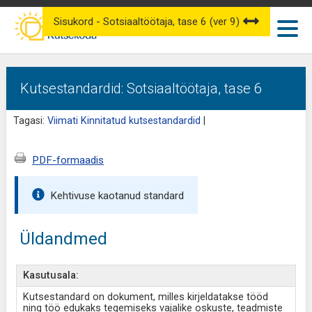
Sisukord - Sotsiaaltöötaja, tase 6 (ver 9)
Kutsestandardid: Sotsiaaltöötaja, tase 6
Tagasi:
Viimati Kinnitatud kutsestandardid
|
PDF-formaadis
Kehtivuse kaotanud standard
Üldandmed
Kasutusala:
Kutsestandard on dokument, milles kirjeldatakse tööd
ning töö edukaks tegemiseks vajalike oskuste, teadmiste