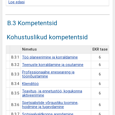
Loe edasi
B.3 Kompetentsid
Kohustuslikud kompetentsid
Nimetus
EKR tase
B.3.1
Töö planeerimine ja korraldamine
6
B.3.2
Teenuste korraldamine ja osutamine
6
Professionaalne eneseareng ja
B.3.3
6
töönõustamine
B.3.4
Klienditöö
6
Teavitus- ja ennetustöö, kogukonna
B.3.5
6
aktiveerimine
Spetsialistide võrgustiku loomine,
B.3.6
6
hoidmine ja tugevdamine
B.3.7
Sotsiaalvaldkonna arendamine
6