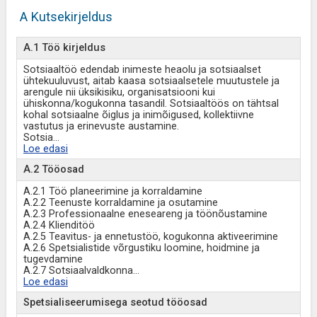
A Kutsekirjeldus
A.1 Töö kirjeldus
Sotsiaaltöö edendab inimeste heaolu ja sotsiaalset
ühtekuuluvust, aitab kaasa sotsiaalsetele muutustele ja
arengule nii üksikisiku, organisatsiooni kui
ühiskonna/kogukonna tasandil. Sotsiaaltöös on tähtsal
kohal sotsiaalne õiglus ja inimõigused, kollektiivne
vastutus ja erinevuste austamine.
Sotsia
...
Loe edasi
A.2 Tööosad
A.2.1 Töö planeerimine ja korraldamine
A.2.2 Teenuste korraldamine ja osutamine
A.2.3 Professionaalne eneseareng ja töönõustamine
A.2.4 Klienditöö
A.2.5 Teavitus- ja ennetustöö, kogukonna aktiveerimine
A.2.6 Spetsialistide võrgustiku loomine, hoidmine ja
tugevdamine
A.2.7 Sotsiaalvaldkonna
...
Loe edasi
Spetsialiseerumisega seotud tööosad