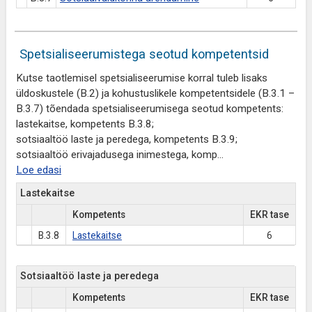
Spetsialiseerumistega seotud kompetentsid
Kutse taotlemisel spetsialiseerumise korral tuleb lisaks
üldoskustele (B.2) ja kohustuslikele kompetentsidele (B.3.1 –
B.3.7) tõendada spetsialiseerumisega seotud kompetents:
lastekaitse, kompetents B.3.8;
sotsiaaltöö laste ja peredega, kompetents B.3.9;
sotsiaaltöö erivajadusega inimestega, komp
...
Loe edasi
Lastekaitse
Kompetents
EKR tase
B.3.8
Lastekaitse
6
Sotsiaaltöö laste ja peredega
Kompetents
EKR tase