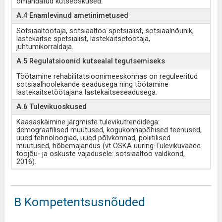
omandatud kutseoskused.
A.4 Enamlevinud ametinimetused
Sotsiaaltöötaja, sotsiaaltöö spetsialist, sotsiaalnõunik,
lastekaitse spetsialist, lastekaitsetöötaja,
juhtumikorraldaja.
A.5 Regulatsioonid kutsealal tegutsemiseks
Töötamine rehabilitatsioonimeeskonnas on reguleeritud
sotsiaalhoolekande seadusega ning töötamine
lastekaitsetöötajana lastekaitseseadusega.
A.6 Tulevikuoskused
Kaasaskäimine järgmiste tulevikutrendidega:
demograafilised muutused, kogukonnapõhised teenused,
uued tehnoloogiad, uued põlvkonnad, poliitilised
muutused, hõbemajandus (vt OSKA uuring Tulevikuvaade
tööjõu- ja oskuste vajadusele: sotsiaaltöö valdkond,
2016).
B Kompetentsusnõuded