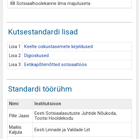
88 Sotsiaalhoolekanne ilma majutuseta
Kutsestandardi lisad
Lisa 1
Keelte oskustasemete kirjeldused
Lisa 2
Digioskused
Lisa 3
Eetikapõhimõtted sotsiaaltöös
Standardi töörühm
Nimi
Institutsioon
Eesti Sotsiaalasutuste Juhtide Nõukoda,
Pille Jaasi
Tootsi Hooldekodu
Mailiis
Eesti Linnade ja Valdade Liit
Kaljula