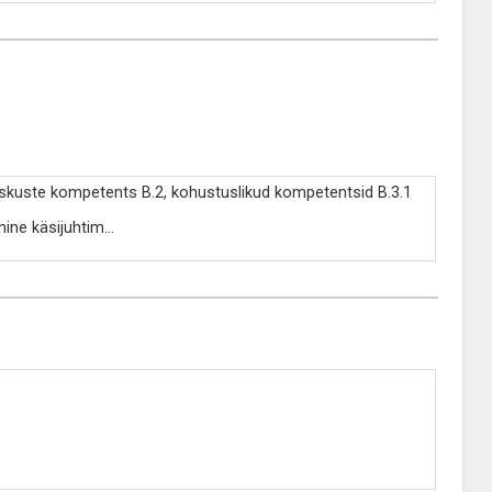
oskuste kompetents B.2, kohustuslikud kompetentsid B.3.1
emine käsijuhtim
...