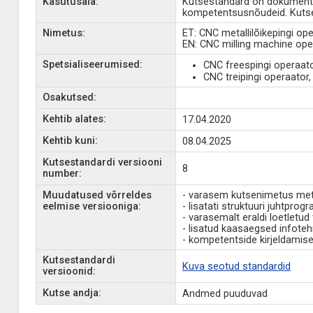
Kasutusala:
Kutsestandard on dokument, 
kompetentsusnõudeid. Kutse
Nimetus:
ET: CNC metallilõikepingi ope
EN: CNC milling machine ope
Spetsialiseerumised:
CNC freespingi operaato
CNC treipingi operaator,
Osakutsed:
Kehtib alates:
17.04.2020
Kehtib kuni:
08.04.2025
Kutsestandardi versiooni
8
number:
Muudatused võrreldes
- varasem kutsenimetus meta
eelmise versiooniga:
- lisatati struktuuri juhtpr
- varasemalt eraldi loetletu
- lisatud kaasaegsed infote
- kompetentside kirjeldamise
Kutsestandardi
Kuva seotud standardid
versioonid:
Kutse andja:
Andmed puuduvad