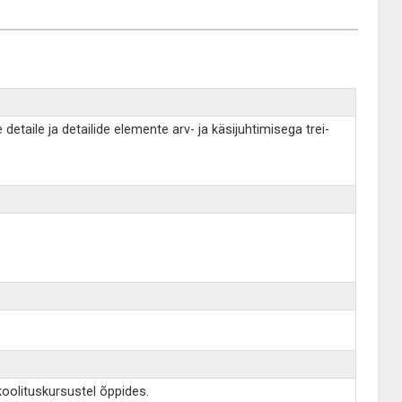
taile ja detailide elemente arv- ja käsijuhtimisega trei-
koolituskursustel õppides.