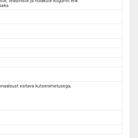
ste, teadmiste ja hoiakute kogumit ehk
seks.
ionaalsust esitava kutsenimetusega;