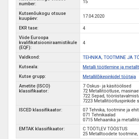
15
number:
Kutsenõukogu otsuse
17.04.2020
kuupäev:
EKR tase:
4
Viide Euroopa
kvalifikatsiooniraamistikule
4
(EQF):
Valdkond:
TEHNIKA, TOOTMINE JA T
Kutseala:
Metalli töötlemine ja metal
Kutse grupp:
Metallilõikepinkidel töötaja
Ametite (ISCO)
7 Oskus- ja käsitöölised
klassifikaator:
72 Metallitöötluse, masina
722 Sepad, tööriistavalmis
7223 Metallitöötluspinkide 
ISCED klassifikaator:
07 Tehnika, tootmine ja ehi
071 Tehnikaalad
0715 Mehaanika ja metallit
EMTAK klassifikaator:
C TÖÖTLEV TÖÖSTUS
25 Metalltoodete tootmine,