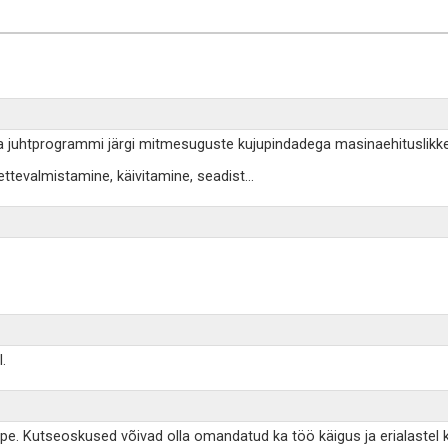
a juhtprogrammi järgi mitmesuguste kujupindadega masinaehituslikke de
ttevalmistamine, käivitamine, seadist
...
.
ppe. Kutseoskused võivad olla omandatud ka töö käigus ja erialastel 