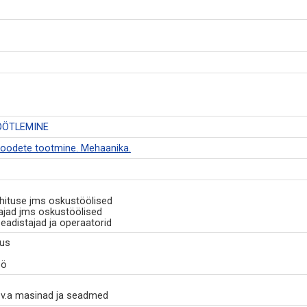
ÖÖTLEMINE
ltoodete tootmine. Mehaanika.
ehituse jms oskustöölised
tajad jms oskustöölised
seadistajad ja operaatorid
tus
öö
 v.a masinad ja seadmed