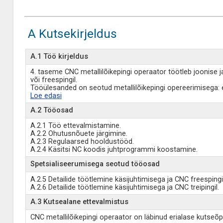
A Kutsekirjeldus
A.1 Töö kirjeldus
4. taseme CNC metallilõikepingi operaator töötleb joonise j
või freespingil.
Tööülesanded on seotud metallilõikepingi opereerimisega: e
Loe edasi
A.2 Tööosad
A.2.1 Töö ettevalmistamine.
A.2.2 Ohutusnõuete järgimine.
A.2.3 Regulaarsed hooldustööd.
A.2.4 Käsitsi NC koodis juhtprogrammi koostamine.
Spetsialiseerumisega seotud tööosad
A.2.5 Detailide töötlemine käsijuhtimisega ja CNC freespingil
A.2.6 Detailide töötlemine käsijuhtimisega ja CNC treipingil.
A.3 Kutsealane ettevalmistus
CNC metallilõikepingi operaator on läbinud erialase kutseõ