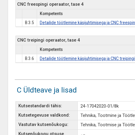
CNC freespingi operaator, tase 4
Kompetents
B.3.5
Detailide töötlemine käsijuhtimisega ja CNC freespin
CNC treipingi operaator, tase 4
Kompetents
B.3.6
Detailide töötlemine käsijuhtimisega ja CNC treipingi
C Üldteave ja lisad
Kutsestandardi tähis:
24-17042020-01/8k
Kutsetegevuse valdkond:
Tehnika, Tootmine ja Töötl
Vastutav kutsenõukogu:
Tehnika, Tootmise ja Tööt
Kutsenõukogu otsuse