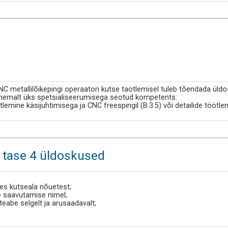
C metallilõikepingi operaatori kutse taotlemisel tuleb tõendada üld
vähemalt üks spetsialiseerumisega seotud kompetents:
ötlemine käsijuhtimisega ja CNC freespingil (B.3.5) või detailide töötl
, tase 4 üldoskused
des kutseala nõuetest;
 saavutamise nimel;
 teabe selgelt ja arusaadavalt;