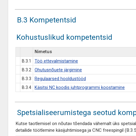
B.3 Kompetentsid
Kohustuslikud kompetentsid
Nimetus
B.3.1
Töö ettevalmistamine
B.3.2
Ohutusnõuete järgimine
B.3.3
Regulaarsed hooldustööd
B.3.4
Käsitsi NC koodis juhtprogrammi koostamine
Spetsialiseerumistega seotud komp
Kutse taotlemisel on nõutav tõendada vähemalt üks spetsi
detailide töötlemine käsijuhtimisega ja CNC freespingil (B.3.5)