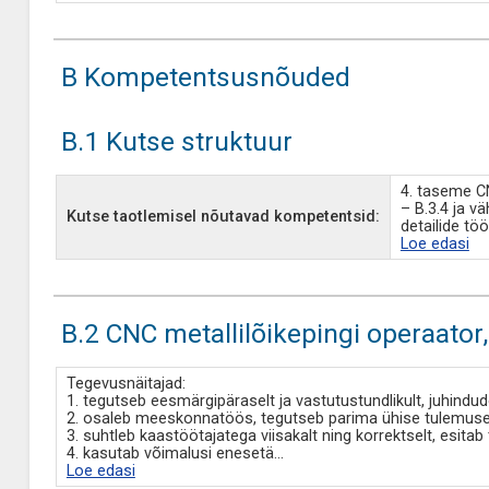
B Kompetentsusnõuded
B.1 Kutse struktuur
4. taseme CN
– B.3.4 ja 
Kutse taotlemisel nõutavad kompetentsid:
detailide tö
Loe edasi
B.2 CNC metallilõikepingi operaator
Tegevusnäitajad:
1. tegutseb eesmärgipäraselt ja vastutustundlikult, juhindu
2. osaleb meeskonnatöös, tegutseb parima ühise tulemuse
3. suhtleb kaastöötajatega viisakalt ning korrektselt, esitab
4. kasutab võimalusi enesetä
...
Loe edasi