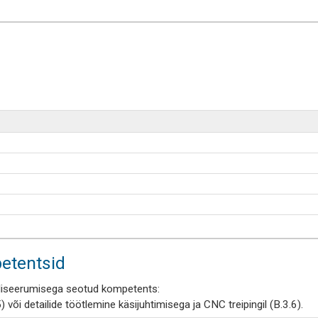
etentsid
aliseerumisega seotud kompetents:
 või detailide töötlemine käsijuhtimisega ja CNC treipingil (B.3.6).