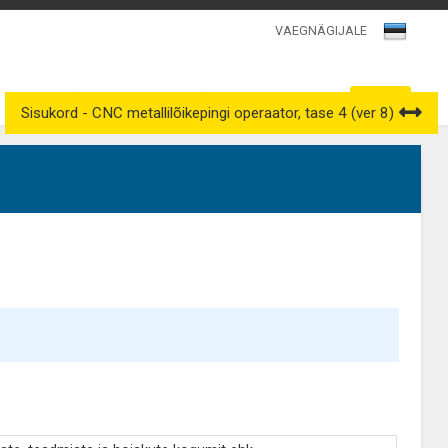
VAEGNÄGIJALE
Kutsenõukogud
Väljavõtted kutseregistrist
Sisukord - CNC metallilõikepingi operaator, tase 4 (ver 8)