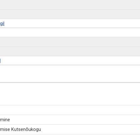
gil
l
emine
lemise Kutsenõukogu