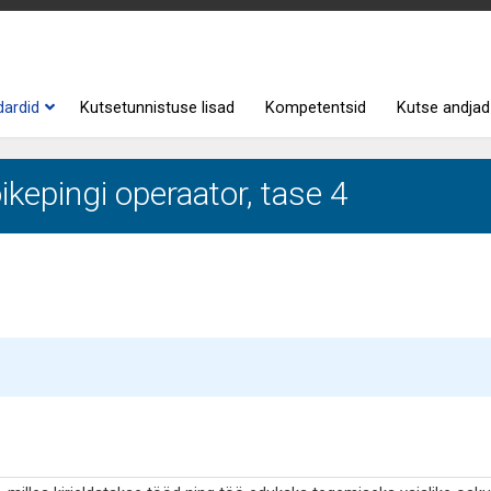
dardid
Kutsetunnistuse lisad
Kompetentsid
Kutse andjad
kepingi operaator, tase 4