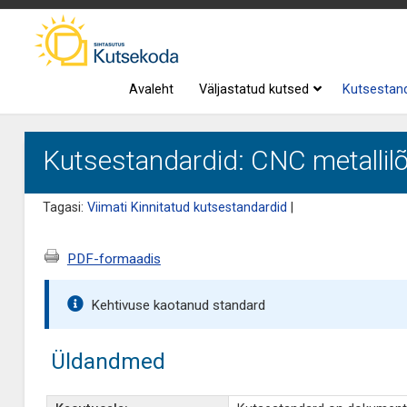
Avaleht
Väljastatud kutsed
Kutsestan
Kutsestandardid: CNC metallilõi
Tagasi:
Viimati Kinnitatud kutsestandardid
|
PDF-formaadis
Kehtivuse kaotanud standard
Üldandmed