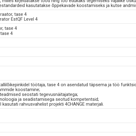
milles kirjeldatakse tööd ning töö edukaks tegemiseks vajalike osku
standardeid kasutatakse õppekavade koostamiseks ja kutse andmi
raator, tase 4
rator EstQF Level 4
r, tase 4
 tase 4
llilõikepinkidel töötaja, tase 4 on asendatud täpsema ja töö funkts
ogrammide koostamine;
d teadmised seostati tegevusnäitajatega;
hnoloogia ja seadistamisega seotud kompetentsid;
l kasutati rahvusvahelist projekti 4CHANGE materjali.