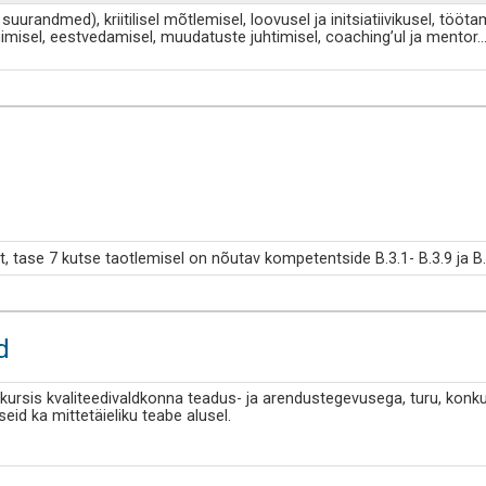
randmed), kriitilisel mõtlemisel, loovusel ja initsiatiivikusel, tööt
misel, eestvedamisel, muudatuste juhtimisel, coaching’ul ja mentor
..
ht, tase 7 kutse taotlemisel on nõutav kompetentside B.3.1- B.3.9 ja 
d
 kursis kvaliteedivaldkonna teadus- ja arendustegevusega, turu, kon
eid ka mittetäieliku teabe alusel.