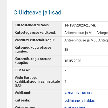
C Üldteave ja lisad
Kutsestandardi tähis:
14-18052020-2.3/4k
Kutsetegevuse valdkond:
Äriteenindus ja Muu Äriteg
Vastutav kutsenõukogu:
Äriteeninduse ja Muu Ärit
Kutsenõukogu otsuse
15
number:
Kutsenõukogu otsuse
18.05.2020
kuupäev:
EKR tase:
7
Viide Euroopa
kvalifikatsiooniraamistikule
7
(EQF):
Valdkond:
ÄRINDUS, HALDUS
Kutseala:
Juhtimine ja haldus
Kutse grupp: