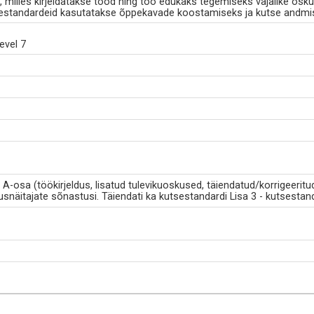
milles kirjeldatakse tööd ning töö edukaks tegemiseks vajalike osku
standardeid kasutatakse õppekavade koostamiseks ja kutse andmi
evel 7
-osa (töökirjeldus, lisatud tulevikuoskused, täiendatud/korrigeeritu
usnäitajate sõnastusi. Täiendati ka kutsestandardi Lisa 3 - kutsestan