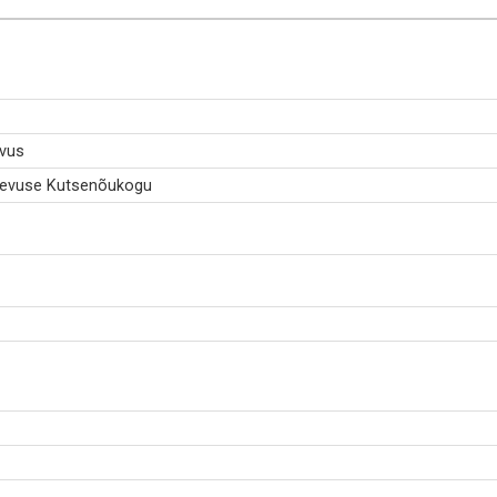
evus
egevuse Kutsenõukogu