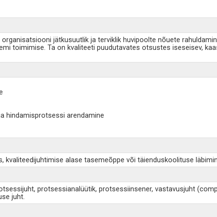
rganisatsiooni jätkusuutlik ja terviklik huvipoolte nõuete rahuldamin
eemi toimimise. Ta on kvaliteeti puudutavates otsustes iseseisev, ka
e
 ja hindamisprotsessi arendamine
us, kvaliteedijuhtimise alase tasemeõppe või täienduskoolituse läbim
 protsessijuht, protsessianalüütik, protsessiinsener, vastavusjuht (com
use juht.