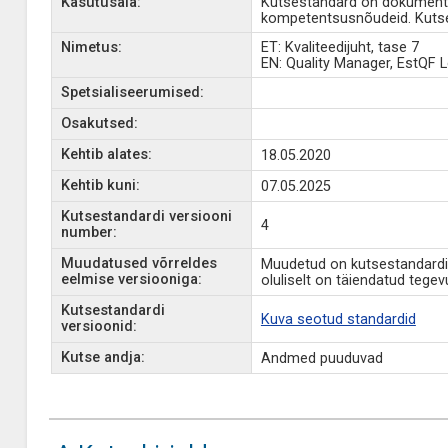
Kasutusala:
Kutsestandard on dokument, 
kompetentsusnõudeid. Kutse
Nimetus:
ET: Kvaliteedijuht, tase 7
EN: Quality Manager, EstQF L
Spetsialiseerumised:
Osakutsed:
Kehtib alates:
18.05.2020
Kehtib kuni:
07.05.2025
Kutsestandardi versiooni
4
number:
Muudatused võrreldes
Muudetud on kutsestandardi A
eelmise versiooniga:
oluliselt on täiendatud tegev
Kutsestandardi
Kuva seotud standardid
versioonid:
Kutse andja:
Andmed puuduvad