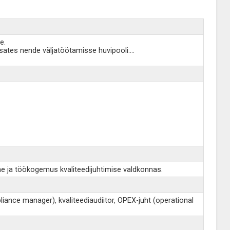
e.
asates nende väljatöötamisse huvipooli.
...
ine ja töökogemus kvaliteedijuhtimise valdkonnas.
pliance manager), kvaliteediaudiitor, OPEX-juht (operational