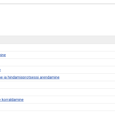
mine
e
ne ja hindamisprotsessi arendamine
e korraldamine