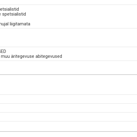
tsialistid
 spetsialistid
ujal liigitamata
SED
a muu äritegevuse abitegevused