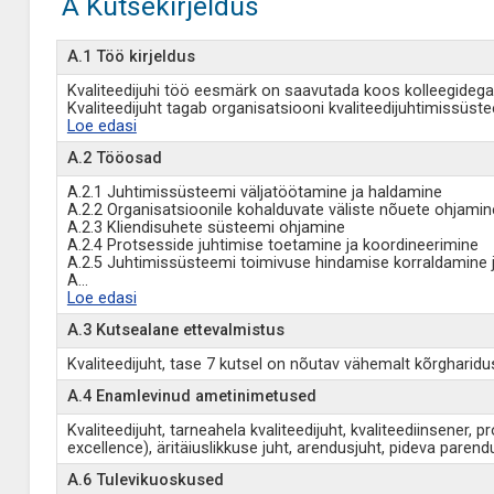
A Kutsekirjeldus
A.1 Töö kirjeldus
Kvaliteedijuhi töö eesmärk on saavutada koos kolleegidega o
Kvaliteedijuht tagab organisatsiooni kvaliteedijuhtimissüst
Loe edasi
A.2 Tööosad
A.2.1 Juhtimissüsteemi väljatöötamine ja haldamine
A.2.2 Organisatsioonile kohalduvate väliste nõuete ohjamin
A.2.3 Kliendisuhete süsteemi ohjamine
A.2.4 Protsesside juhtimise toetamine ja koordineerimine
A.2.5 Juhtimissüsteemi toimivuse hindamise korraldamine
A
...
Loe edasi
A.3 Kutsealane ettevalmistus
Kvaliteedijuht, tase 7 kutsel on nõutav vähemalt kõrgharid
A.4 Enamlevinud ametinimetused
Kvaliteedijuht, tarneahela kvaliteedijuht, kvaliteediinsener,
excellence), äritäiuslikkuse juht, arendusjuht, pideva parend
A.6 Tulevikuoskused