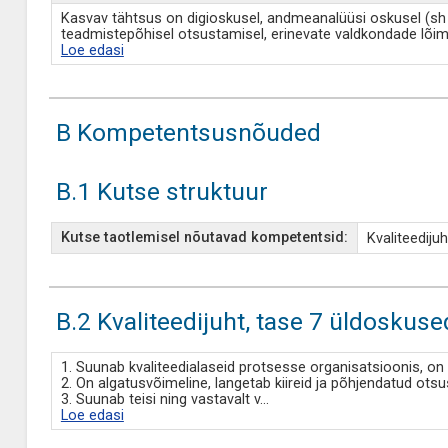
Kasvav tähtsus on digioskusel, andmeanalüüsi oskusel (sh suu
teadmistepõhisel otsustamisel, erinevate valdkondade lõimi
Loe edasi
B Kompetentsusnõuded
B.1 Kutse struktuur
Kutse taotlemisel nõutavad kompetentsid:
Kvaliteediju
B.2 Kvaliteedijuht, tase 7 üldoskuse
1. Suunab kvaliteedialaseid protsesse organisatsioonis, on
2. On algatusvõimeline, langetab kiireid ja põhjendatud otsus
3. Suunab teisi ning vastavalt v
...
Loe edasi