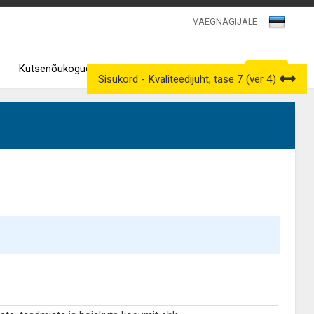
VAEGNÄGIJALE
Kutsenõukogud
Väljavõtted kutseregistrist
Sisukord - Kvaliteedijuht, tase 7 (ver 4)