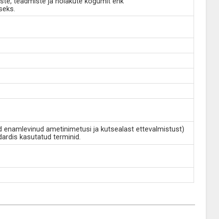
ste, teadmiste ja hoiakute kogumit ehk
seks.
d enamlevinud ametinimetusi ja kutsealast ettevalmistust)
dardis kasutatud terminid.