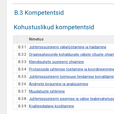
B.3 Kompetentsid
Kohustuslikud kompetentsid
Nimetus
B.3.1
Juhtimissüsteemi väljatöötamine ja haldamine
B.3.2
Organisatsioonile kohalduvate väliste nõuete ohja
B.3.3
Kliendisuhete süsteemi ohjamine
B.3.4
Protsesside juhtimise toetamine ja koordineerimin
B.3.5
Juhtimissüsteemi toimivuse hindamise korraldami
B.3.6
Andmete kogumine ja analüüsimine
B.3.7
Muudatuste juhtimine
B.3.8
Juhtimissüsteemi sisemise ja välise teabevahetus
B.3.9
Kvaliteedialane koolitamine