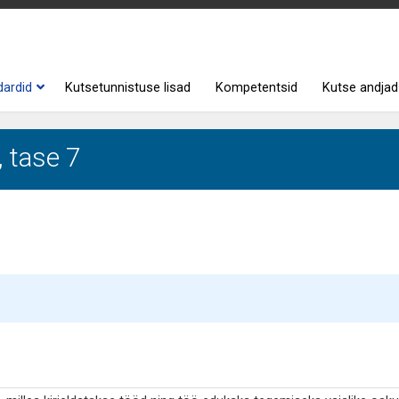
dardid
Kutsetunnistuse lisad
Kompetentsid
Kutse andjad
, tase 7