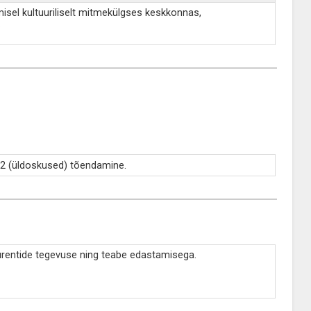
amisel kultuuriliselt mitmekülgses keskkonnas,
.
B.2 (üldoskused) tõendamine.
kurentide tegevuse ning teabe edastamisega.