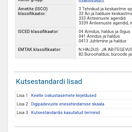
Kvaliteedijuht
Ametite (ISCO)
3 Tehnikud ja keskastme spe
klassifikaator:
33 Äri ja halduse keskastme
333 Äriteenuste agendid
3339 Äriteenuste agendid, m
ISCED klassifikaator:
04 Ärindus, haldus ja õigus
041 Ärindus ja haldus
0413 Juhtimine ja haldus
EMTAK klassifikaator:
N HALDUS- JA ABITEGEVU
82 Büroohaldus, büroode j
Kutsestandardi lisad
Lisa 1
Keelte oskustasemete kirjeldused
Lisa 2
Digipädevuste enesehindamise skaala
Lisa 3
Kutsestandardis kasutatud terminid