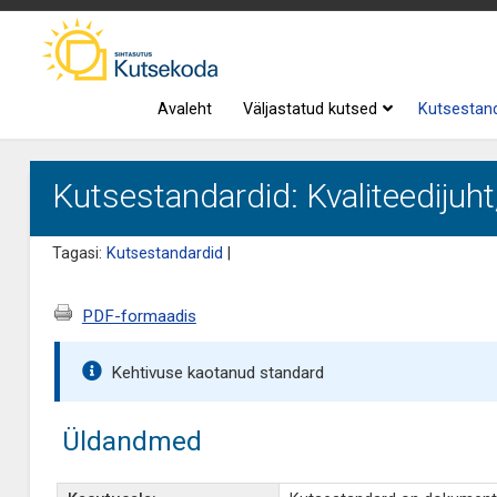
Avaleht
Väljastatud kutsed
Kutsestan
Kutsestandardid: Kvaliteedijuht
Tagasi:
Kutsestandardid
|
PDF-formaadis
Kehtivuse kaotanud standard
Üldandmed