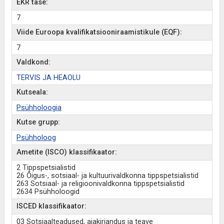
EKR tase:
7
Viide Euroopa kvalifikatsiooniraamistikule (EQF):
7
Valdkond:
TERVIS JA HEAOLU
Kutseala:
Psühholoogia
Kutse grupp:
Psühholoog
Ametite (ISCO) klassifikaator:
2 Tippspetsialistid
26 Õigus-, sotsiaal- ja kultuurivaldkonna tippspetsialistid
263 Sotsiaal- ja religioonivaldkonna tippspetsialistid
2634 Psühholoogid
ISCED klassifikaator:
03 Sotsiaalteadused, ajakirjandus ja teave