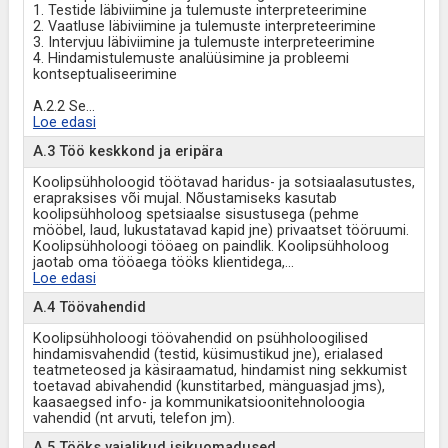
1. Testide läbiviimine ja tulemuste interpreteerimine
2. Vaatluse läbiviimine ja tulemuste interpreteerimine
3. Intervjuu läbiviimine ja tulemuste interpreteerimine
4. Hindamistulemuste analüüsimine ja probleemi
kontseptualiseerimine
A.2.2 Se
...
Loe edasi
A.3 Töö keskkond ja eripära
Koolipsühholoogid töötavad haridus- ja sotsiaalasutustes,
erapraksises või mujal. Nõustamiseks kasutab
koolipsühholoog spetsiaalse sisustusega (pehme
mööbel, laud, lukustatavad kapid jne) privaatset tööruumi.
Koolipsühholoogi tööaeg on paindlik. Koolipsühholoog
jaotab oma tööaega tööks klientidega,
...
Loe edasi
A.4 Töövahendid
Koolipsühholoogi töövahendid on psühholoogilised
hindamisvahendid (testid, küsimustikud jne), erialased
teatmeteosed ja käsiraamatud, hindamist ning sekkumist
toetavad abivahendid (kunstitarbed, mänguasjad jms),
kaasaegsed info- ja kommunikatsioonitehnoloogia
vahendid (nt arvuti, telefon jm).
A.5 Tööks vajalikud isikuomadused