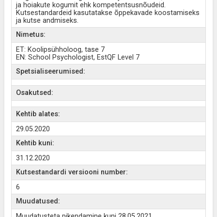
ja hoiakute kogumit ehk kompetentsusnõudeid.
Kutsestandardeid kasutatakse õppekavade koostamiseks
ja kutse andmiseks.
Nimetus:
ET: Koolipsühholoog, tase 7
EN: School Psychologist, EstQF Level 7
Spetsialiseerumised:
Osakutsed:
Kehtib alates:
29.05.2020
Kehtib kuni:
31.12.2020
Kutsestandardi versiooni number:
6
Muudatused:
Muudatusteta pikendamine kuni 28.05.2021