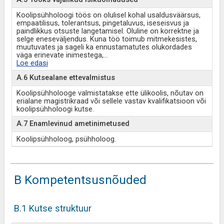
Koolipsühholoogi töös on olulisel kohal usaldusväärsus,
empaatilisus, tolerantsus, pingetaluvus, iseseisvus ja
paindlikkus otsuste langetamisel. Oluline on korrektne ja
selge eneseväljendus. Kuna töö toimub mitmekesistes,
muutuvates ja sageli ka ennustamatutes olukordades
väga erinevate inimestega,
...
Loe edasi
A.6 Kutsealane ettevalmistus
Koolipsühholooge valmistatakse ette ülikoolis, nõutav on
erialane magistrikraad või sellele vastav kvalifikatsioon või
koolipsühholoogi kutse.
A.7 Enamlevinud ametinimetused
Koolipsühholoog, psühholoog.
B Kompetentsusnõuded
B.1 Kutse struktuur