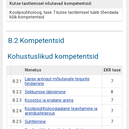
Kutse taotlemisel nõutavad kompetentsid:
Koolipsühholoog, tase 7 kutse taotlemisel tuleb tõendada
kõik kompetentsid.
B.2 Kompetentsid
Kohustuslikud kompetentsid
Nimetus
EKR tase
Lapse arengut mõjutavate tegurite
B.2.1
7
hindamine
B.2.2
Sekkumise läbiviimine
8
B.2.3
Koostöö ja erialane areng
7
Koolipsühholoogiaalane teavitamine ja
B.2.4
7
arendustegevus
B.2.5
Suhtlemine
7