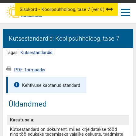
Sisukord - Koolipsühholoog, tase 7 (ver 6)
Kutsestandardid: Koolipsühholoog, tase 7
Tagasi:
Kutsestandardid
|
PDF-formaadis
Kehtivuse kaotanud standard
Üldandmed
Kasutusala:
Kutsestandard on dokument, milles kirjeldatakse tööd
ning töö edukaks tegemiseks vajalike oskuste, teadmiste