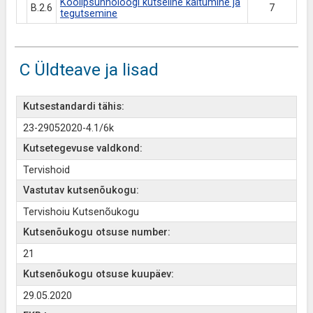
Koolipsühholoogi kutseline käitumine ja
B.2.6
7
tegutsemine
C Üldteave ja lisad
Kutsestandardi tähis:
23-29052020-4.1/6k
Kutsetegevuse valdkond:
Tervishoid
Vastutav kutsenõukogu:
Tervishoiu Kutsenõukogu
Kutsenõukogu otsuse number:
21
Kutsenõukogu otsuse kuupäev:
29.05.2020