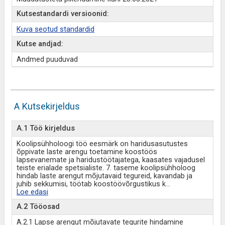
Kutsestandardi versioonid:
Kuva seotud standardid
Kutse andjad:
Andmed puuduvad
A Kutsekirjeldus
A.1 Töö kirjeldus
Koolipsühholoogi töö eesmärk on haridusasutustes
õppivate laste arengu toetamine koostöös
lapsevanemate ja haridustöötajatega, kaasates vajadusel
teiste erialade spetsialiste. 7. taseme koolipsühholoog
hindab laste arengut mõjutavaid tegureid, kavandab ja
juhib sekkumisi, töötab koostöövõrgustikus k
...
Loe edasi
A.2 Tööosad
A.2.1 Lapse arengut mõjutavate tegurite hindamine