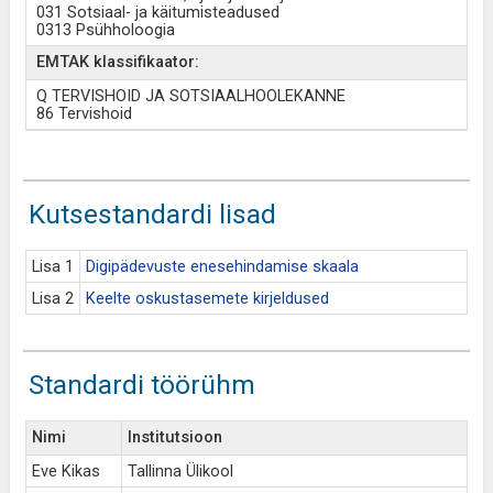
031 Sotsiaal- ja käitumisteadused
0313 Psühholoogia
EMTAK klassifikaator:
Q TERVISHOID JA SOTSIAALHOOLEKANNE
86 Tervishoid
Kutsestandardi lisad
Lisa 1
Digipädevuste enesehindamise skaala
Lisa 2
Keelte oskustasemete kirjeldused
Standardi töörühm
Nimi
Institutsioon
Eve Kikas
Tallinna Ülikool