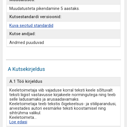
Muudatusteta pikendamine 5 aastaks.
Kutsestandardi versioonid:
Kuva seotud standardid
Kutse andjad:
Andmed puuduvad
A Kutsekirjeldus
A.1 Töö kirjeldus
Keeletoimetaja viib vajaduse korral teksti keele sõltuvalt
teksti liigist vastavusse kirjakeele normingutega ning teeb
selle ladusamaks ja arusaadavamaks.
Keeletoimetaja teeb tekstis õigekeelsus- ja stiiliparandusi,
arvestades autori eesmärke teksti koostamisel ning
sihtrühma valikul.
Keeletoimeta
...
Loe edasi