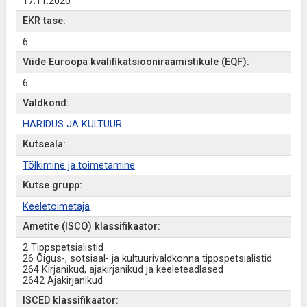
17.11.2020
EKR tase:
6
Viide Euroopa kvalifikatsiooniraamistikule (EQF):
6
Valdkond:
HARIDUS JA KULTUUR
Kutseala:
Tõlkimine ja toimetamine
Kutse grupp:
Keeletoimetaja
Ametite (ISCO) klassifikaator:
2 Tippspetsialistid
26 Õigus-, sotsiaal- ja kultuurivaldkonna tippspetsialistid
264 Kirjanikud, ajakirjanikud ja keeleteadlased
2642 Ajakirjanikud
ISCED klassifikaator: