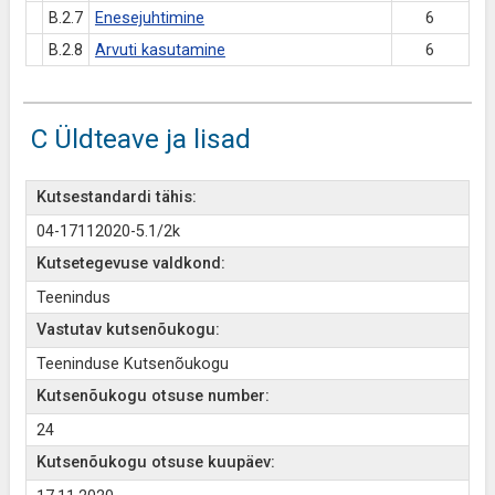
B.2.7
Enesejuhtimine
6
B.2.8
Arvuti kasutamine
6
C Üldteave ja lisad
Kutsestandardi tähis:
04-17112020-5.1/2k
Kutsetegevuse valdkond:
Teenindus
Vastutav kutsenõukogu:
Teeninduse Kutsenõukogu
Kutsenõukogu otsuse number:
24
Kutsenõukogu otsuse kuupäev: