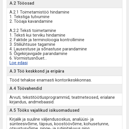
A.2 Tööosad
A.2.1 Toimetamistöö hindamine
1. Tekstiga tutvumine
2. Tööaja kavandamine
A.2.2 Teksti toimetamine
1. Teksti kui terviku hindamine
2. Faktide ja terminoloogia kontrollimine
3. Stiiliühtsuse tagamine
4. Lausestuse ja sõnastuse parandamine
5. Õigekirjavigade parandamine
6. Vormistusnõuet
...
Loe edasi
A.3 Töö keskkond ja eripära
Tööd tehakse enamasti kontorikeskkonnas.
A.4 Töövahendid
Arvuti, tekstitöötlusprogrammid, teatmeteosed, erialane
kirjandus, andmebaasid.
A.5 Tööks vajalikud isikuomadused
Kirjalik ja suuline väljendusoskus, analüüsi- ja
sünteesivõime, täpsus, koostöövõime, kohusetunne,
otsustusvõime, pinge- ja rutiinitaluvus ning