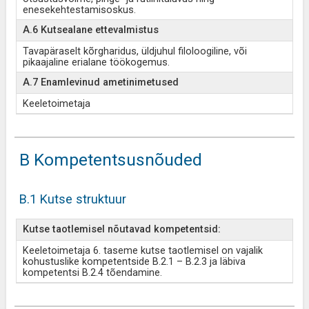
enesekehtestamisoskus.
A.6 Kutsealane ettevalmistus
Tavapäraselt kõrgharidus, üldjuhul filoloogiline, või
pikaajaline erialane töökogemus.
A.7 Enamlevinud ametinimetused
Keeletoimetaja
B Kompetentsusnõuded
B.1 Kutse struktuur
Kutse taotlemisel nõutavad kompetentsid:
Keeletoimetaja 6. taseme kutse taotlemisel on vajalik
kohustuslike kompetentside B.2.1 – B.2.3 ja läbiva
kompetentsi B.2.4 tõendamine.