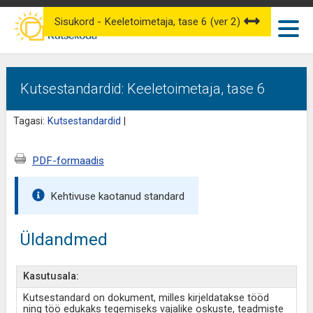
Sisukord - Keeletoimetaja, tase 6 (ver 2)
Kutsestandardid: Keeletoimetaja, tase 6
Tagasi:
Kutsestandardid
|
PDF-formaadis
Kehtivuse kaotanud standard
Üldandmed
Kasutusala:
Kutsestandard on dokument, milles kirjeldatakse tööd
ning töö edukaks tegemiseks vajalike oskuste, teadmiste