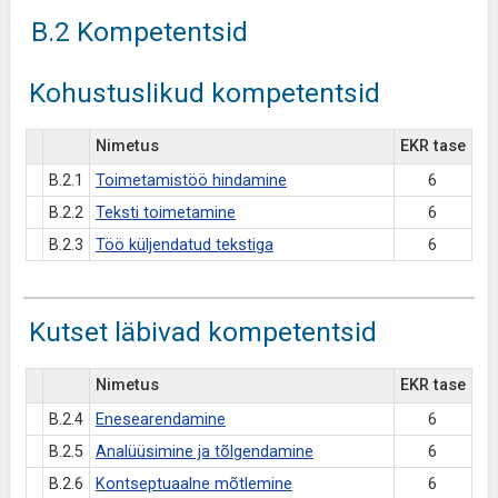
B.2 Kompetentsid
Kohustuslikud kompetentsid
Nimetus
EKR tase
B.2.1
Toimetamistöö hindamine
6
B.2.2
Teksti toimetamine
6
B.2.3
Töö küljendatud tekstiga
6
Kutset läbivad kompetentsid
Nimetus
EKR tase
B.2.4
Enesearendamine
6
B.2.5
Analüüsimine ja tõlgendamine
6
B.2.6
Kontseptuaalne mõtlemine
6