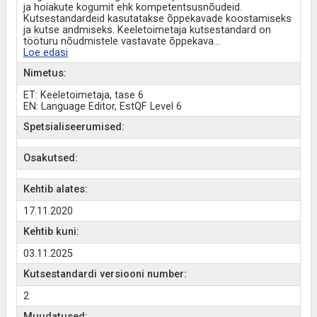
ja hoiakute kogumit ehk kompetentsusnõudeid.
Kutsestandardeid kasutatakse õppekavade koostamiseks
ja kutse andmiseks. Keeletoimetaja kutsestandard on
tööturu nõudmistele vastavate õppekava
...
Loe edasi
Nimetus:
ET: Keeletoimetaja, tase 6
EN: Language Editor, EstQF Level 6
Spetsialiseerumised:
Osakutsed:
Kehtib alates:
17.11.2020
Kehtib kuni:
03.11.2025
Kutsestandardi versiooni number:
2
Muudatused: