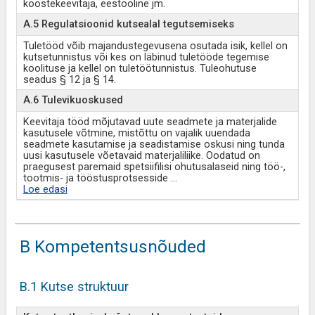
koostekeevitaja, eestööline jm.
A.5 Regulatsioonid kutsealal tegutsemiseks
Tuletööd võib majandustegevusena osutada isik, kellel on
kutsetunnistus või kes on läbinud tuletööde tegemise
koolituse ja kellel on tuletöötunnistus. Tuleohutuse
seadus § 12 ja § 14.
A.6 Tulevikuoskused
Keevitaja tööd mõjutavad uute seadmete ja materjalide
kasutusele võtmine, mistõttu on vajalik uuendada
seadmete kasutamise ja seadistamise oskusi ning tunda
uusi kasutusele võetavaid materjaliliike. Oodatud on
praegusest paremaid spetsiifilisi ohutusalaseid ning töö-,
tootmis- ja tööstusprotsesside
...
Loe edasi
B Kompetentsusnõuded
B.1 Kutse struktuur