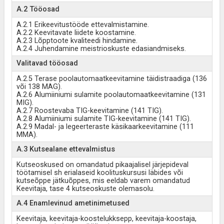
A.2 Tööosad
A.2.1 Erikeevitustööde ettevalmistamine.
A.2.2 Keevitavate liidete koostamine.
A.2.3 Lõpptoote kvaliteedi hindamine.
A.2.4 Juhendamine meistrioskuste edasiandmiseks.
Valitavad tööosad
A.2.5 Terase poolautomaatkeevitamine täidistraadiga (136
või 138 MAG).
A.2.6 Alumiiniumi sulamite poolautomaatkeevitamine (131
MIG).
A.2.7 Roostevaba TIG-keevitamine (141 TIG).
A.2.8 Alumiiniumi sulamite TIG-keevitamine (141 TIG).
A.2.9 Madal- ja legeerteraste käsikaarkeevitamine (111
MMA).
A.3 Kutsealane ettevalmistus
Kutseoskused on omandatud pikaajalisel järjepideval
töötamisel sh erialaseid koolituskursusi läbides või
kutseõppe jätkuõppes, mis eeldab varem omandatud
Keevitaja, tase 4 kutseoskuste olemasolu.
A.4 Enamlevinud ametinimetused
Keevitaja, keevitaja-koostelukksepp, keevitaja-koostaja,