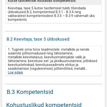
Kutse taotlemisel nõutavad kompetentsid:
Keevitaja, tase 5 kutse taotlemisel tuleb tõendada
üldoskused B.2, kompetentsid B.3.1 - B.3.4 ning
valitavatest kompetentsidest B.3.5 – B.3.9 vähemalt üks
kompetents.
B.2 Keevitaja, tase 5 üldoskused
1. Tugineb oma töös teadmistele: metallide ja nende
sulamite põhiomadused ning tähistamine;
metallide keevitatavus; keevitusmaterjalide valik ja
tähistamine; keevituse eel- ja järelkuumutamine; põhilised
keevitustehnikad; keevitusseadmete ehitus ja
seadistamise (reguleerimise) põhimõtted; metallil
...
Loe edasi
B.3 Kompetentsid
Kohustuslikud kompetentsid