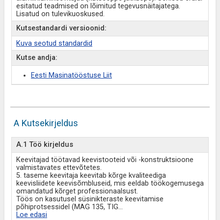
esitatud teadmised on lõimitud tegevusnäitajatega.
Lisatud on tulevikuoskused.
Kutsestandardi versioonid:
Kuva seotud standardid
Kutse andja:
Eesti Masinatööstuse Liit
A Kutsekirjeldus
A.1 Töö kirjeldus
Keevitajad töötavad keevistooteid või -konstruktsioone
valmistavates ettevõtetes.
5. taseme keevitaja keevitab kõrge kvaliteediga
keevisliidete keevisõmbluseid, mis eeldab töökogemusega
omandatud kõrget professionaalsust.
Töös on kasutusel süsinikteraste keevitamise
põhiprotsessidel (MAG 135, TIG
...
Loe edasi