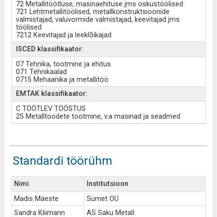
72 Metallitöötluse, masinaehituse jms oskustöölised
721 Lehtmetallitöölised, metallkonstruktsioonide
valmistajad, valuvormide valmistajad, keevitajad jms
töölised
7212 Keevitajad ja leeklõikajad
ISCED klassifikaator:
07 Tehnika, tootmine ja ehitus
071 Tehnikaalad
0715 Mehaanika ja metallitöö
EMTAK klassifikaator:
C TÖÖTLEV TÖÖSTUS
25 Metalltoodete tootmine, v.a masinad ja seadmed
Standardi töörühm
Nimi
Institutsioon
Madis Mäeste
Sumet OÜ
Sandra Kliimann
AS Saku Metall