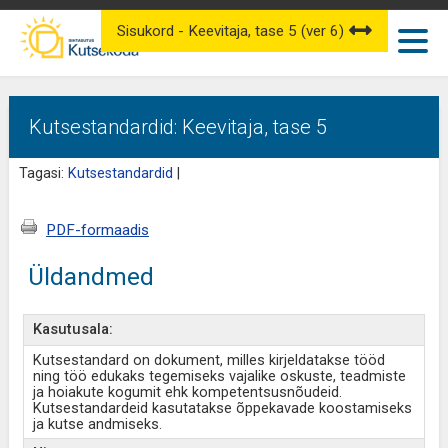
Sisukord - Keevitaja, tase 5 (ver 6)
Kutsestandardid: Keevitaja, tase 5
Tagasi:
Kutsestandardid
|
PDF-formaadis
Üldandmed
Kasutusala:
Kutsestandard on dokument, milles kirjeldatakse tööd
ning töö edukaks tegemiseks vajalike oskuste, teadmiste
ja hoiakute kogumit ehk kompetentsusnõudeid.
Kutsestandardeid kasutatakse õppekavade koostamiseks
ja kutse andmiseks.