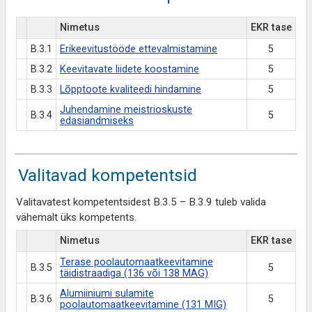
Nimetus
EKR tase
B.3.1
Erikeevitustööde ettevalmistamine
5
B.3.2
Keevitavate liidete koostamine
5
B.3.3
Lõpptoote kvaliteedi hindamine
5
Juhendamine meistrioskuste
B.3.4
5
edasiandmiseks
Valitavad kompetentsid
Valitavatest kompetentsidest B.3.5 – B.3.9 tuleb valida
vähemalt üks kompetents.
Nimetus
EKR tase
Terase poolautomaatkeevitamine
B.3.5
5
täidistraadiga (136 või 138 MAG)
Alumiiniumi sulamite
B.3.6
5
poolautomaatkeevitamine (131 MIG)