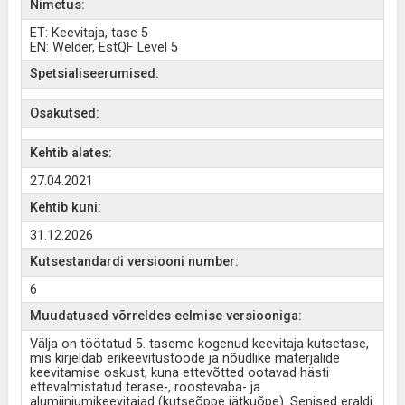
Nimetus:
ET: Keevitaja, tase 5
EN: Welder, EstQF Level 5
Spetsialiseerumised:
Osakutsed:
Kehtib alates:
27.04.2021
Kehtib kuni:
31.12.2026
Kutsestandardi versiooni number:
6
Muudatused võrreldes eelmise versiooniga:
Välja on töötatud 5. taseme kogenud keevitaja kutsetase,
mis kirjeldab erikeevitustööde ja nõudlike materjalide
keevitamise oskust, kuna ettevõtted ootavad hästi
ettevalmistatud terase-, roostevaba- ja
alumiiniumikeevitajad (kutseõppe jätkuõpe). Senised eraldi