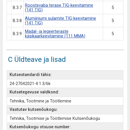
Roostevaba terase TIG-keevitamine
B.3.7
5
(141 TIG)
Alumiiniumi sulamite TIG-keevitamine
B.3.8
5
(141 TIG)
Madal- ja legeerteraste
B.3.9
5
käsikaarkeevitamine (111 MMA)
C Üldteave ja lisad
Kutsestandardi tähis:
24-27042021-4.1.3/6k
Kutsetegevuse valdkond:
Tehnika, Tootmine ja Töötlemine
Vastutav kutsenõukogu:
Tehnika, Tootmise ja Töötlemise Kutsenõukogu
Kutsenõukogu otsuse number: