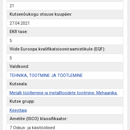
21
Kutsenõukogu otsuse kuupäev:
27.04.2021
EKR tase:
5
Viide Euroopa kvalifikatsiooniraamistikule (EQF):
5
Valdkond:
TEHNIKA, TOOTMINE JA TÖÖTLEMINE
Kutseala:
Metalli töötlemine ja metalltoodete tootmine. Mehaanika.
Kutse grupp:
Keevitaja
Ametite (ISCO) klassifikaator:
7 Oskus- ja käsitöölised