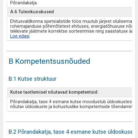
Põrandakatja.
A.6 Tulevikuoskused
Ehitusvaldkonna spetsialistide töös muutub järjest olulisemaks 
rohemajanduse põhimõtetest ehituses, energiatõhususe nõuete
tekkivate jäätmete korrektse sorteerimise ning saastatuse ära
Loe edasi
B Kompetentsusnõuded
B.1 Kutse struktuur
Kutse taotlemisel nõutavad kompetentsid:
Põrandakatja, tase 4 esmane kutse moodustub üldoskustest ja 
nõutav üldoskuste ja kohustuslike kompetentside tõendamine.
B.2 Põrandakatja, tase 4 esmane kutse üldoskused