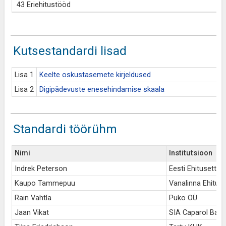
43 Eriehitustööd
Kutsestandardi lisad
Lisa 1
Keelte oskustasemete kirjeldused
Lisa 2
Digipädevuste enesehindamise skaala
Standardi töörühm
Nimi
Institutsioon
Indrek Peterson
Eesti Ehitusettevõ
Kaupo Tammepuu
Vanalinna Ehitus
Rain Vahtla
Puko OÜ
Jaan Vikat
SIA Caparol Baltic