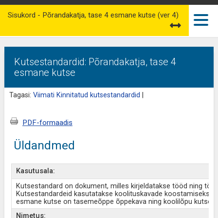
Sisukord - Põrandakatja, tase 4 esmane kutse (ver 4)
Kutsestandardid: Põrandakatja, tase 4
esmane kutse
Tagasi:
Viimati Kinnitatud kutsestandardid
|
PDF-formaadis
Üldandmed
Kasutusala:
Kutsestandard on dokument, milles kirjeldatakse tööd ning tö
Kutsestandardeid kasutatakse koolituskavade koostamiseks ja
esmane kutse on tasemeõppe õppekava ning koolilõpu kutse a
Nimetus: