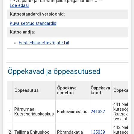
- PVC plaat- ja rullmaterjalide paigaldamine →
...
Loe edasi
Kutsestandardi versioonid:
Kuva seotud standardid
Kutse andja:
Eesti Ehitusettevõtjate Liit
Õppekavad ja õppeasutused
Õppekava
Õppekava
Õppeasutus
Õppekava t
nimetus
kood
441 Nelja
Pärnumaa
kutseõpp
1
Ehitusviimistlus
241322
Kutsehariduskeskus
(kutsekes
(vv alates
442 Nelja
2
Tallinna Ehituskool
Põrandakatja
135039
kutseõpp