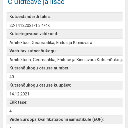
C Üldteave ja lisad
Kutsestandardi tähis:
22-14122021-1.3.4/4k
Kutsetegevuse valdkond:
Arhitektuur, Geomaatika, Ehitus ja Kinnisvara
Vastutav kutsenõukogu:
Arhitektuuri, Geomaatika, Ehituse ja Kinnisvara Kutsenõukogu
Kutsenõukogu otsuse number:
40
Kutsenõukogu otsuse kuupäev:
14.12.2021
EKR tase:
4
Viide Euroopa kvalifikatsiooniraamistikule (EQF):