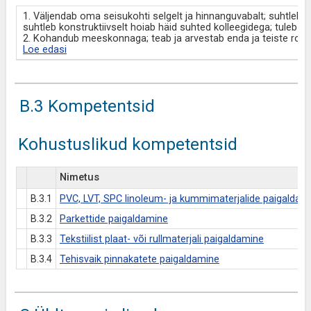
1. Väljendab oma seisukohti selgelt ja hinnanguvabalt; suhtleb v
suhtleb konstruktiivselt hoiab häid suhted kolleegidega; tuleb 
2. Kohandub meeskonnaga; teab ja arvestab enda ja teiste roll
Loe edasi
B.3 Kompetentsid
Kohustuslikud kompetentsid
Nimetus
B.3.1
PVC, LVT, SPC linoleum- ja kummimaterjalide paigaldam
B.3.2
Parkettide paigaldamine
B.3.3
Tekstiilist plaat- või rullmaterjali paigaldamine
B.3.4
Tehisvaik pinnakatete paigaldamine