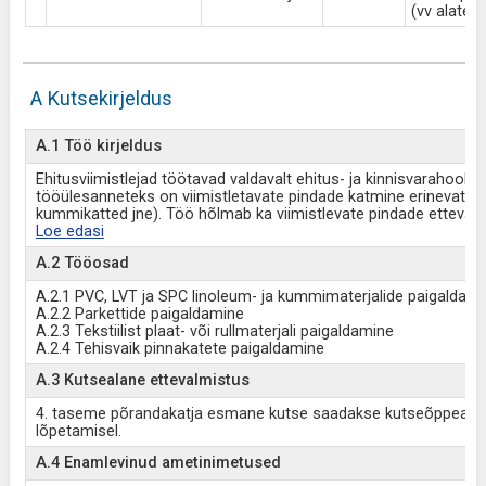
(vv alates
A Kutsekirjeldus
A.1 Töö kirjeldus
Ehitusviimistlejad töötavad valdavalt ehitus- ja kinnisvarahoold
tööülesanneteks on viimistletavate pindade katmine erinevate mat
kummikatted jne). Töö hõlmab ka viimistlevate pindade ettevalm
Loe edasi
A.2 Tööosad
A.2.1 PVC, LVT ja SPC linoleum- ja kummimaterjalide paigaldam
A.2.2 Parkettide paigaldamine
A.2.3 Tekstiilist plaat- või rullmaterjali paigaldamine
A.2.4 Tehisvaik pinnakatete paigaldamine
A.3 Kutsealane ettevalmistus
4. taseme põrandakatja esmane kutse saadakse kutseõppeasu
lõpetamisel.
A.4 Enamlevinud ametinimetused