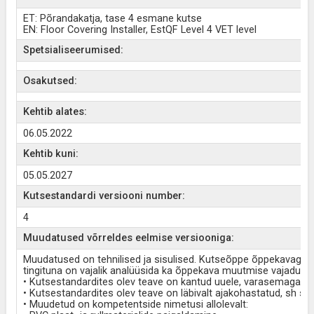
ET: Põrandakatja, tase 4 esmane kutse
EN: Floor Covering Installer, EstQF Level 4 VET level
Spetsialiseerumised:
Osakutsed:
Kehtib alates:
06.05.2022
Kehtib kuni:
05.05.2027
Kutsestandardi versiooni number:
4
Muudatused võrreldes eelmise versiooniga:
Muudatused on tehnilised ja sisulised. Kutseõppe õppekavaga
tingituna on vajalik analüüsida ka õppekava muutmise vajadust.
• Kutsestandardites olev teave on kantud uuele, varasemaga võ
• Kutsestandardites olev teave on läbivalt ajakohastatud, sh s
• Muudetud on kompetentside nimetusi allolevalt: