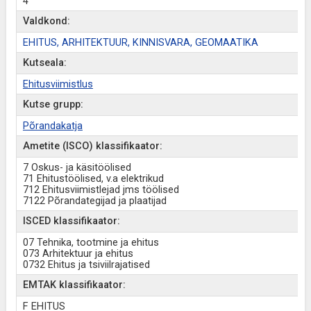
4
Valdkond:
EHITUS, ARHITEKTUUR, KINNISVARA, GEOMAATIKA
Kutseala:
Ehitusviimistlus
Kutse grupp:
Põrandakatja
Ametite (ISCO) klassifikaator:
7 Oskus- ja käsitöölised
71 Ehitustöölised, v.a elektrikud
712 Ehitusviimistlejad jms töölised
7122 Põrandategijad ja plaatijad
ISCED klassifikaator:
07 Tehnika, tootmine ja ehitus
073 Arhitektuur ja ehitus
0732 Ehitus ja tsiviilrajatised
EMTAK klassifikaator:
F EHITUS