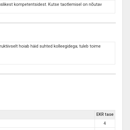
slikest kompetentsidest. Kutse taotlemisel on nõutav
ruktiivselt hoiab häid suhted kolleegidega; tuleb toime
EKR tase
4