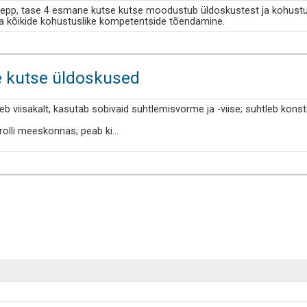
sepp, tase 4 esmane kutse kutse moodustub üldoskustest ja kohustu
ja kõikide kohustuslike kompetentside tõendamine.
e kutse üldoskused
eb viisakalt, kasutab sobivaid suhtlemisvorme ja -viise; suhtleb konst
rolli meeskonnas; peab ki
...