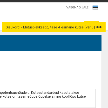
VAEGNÄGIJALE
Kutsenõukogud
Väljavõtted kutseregistrist
Sisukord - Ehitusplekksepp, tase 4 esmane kutse (ver 6)
ompetentsusnõudeid. Kutsestandardeid kasutatakse
e kutse on tasemeõppe õppekava ning koolilõpu kutse