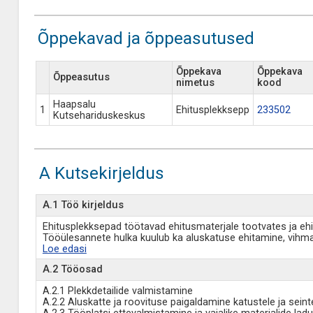
Õppekavad ja õppeasutused
Õppekava
Õppekava
Õppeasutus
nimetus
kood
Haapsalu
1
Ehitusplekksepp
233502
Kutsehariduskeskus
A Kutsekirjeldus
A.1 Töö kirjeldus
Ehitusplekksepad töötavad ehitusmaterjale tootvates ja ehit
Tööülesannete hulka kuulub ka aluskatuse ehitamine, vih
Loe edasi
A.2 Tööosad
A.2.1 Plekkdetailide valmistamine
A.2.2 Aluskatte ja roovituse paigaldamine katustele ja seint