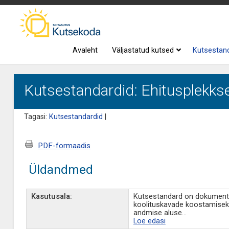
Avaleht
Väljastatud kutsed
Kutsestan
Kutsestandardid: Ehitusplekks
Tagasi:
Kutsestandardid
|
PDF-formaadis
Üldandmed
Kasutusala:
Kutsestandard on dokument, 
koolituskavade koostamisek
andmise aluse
...
Loe edasi