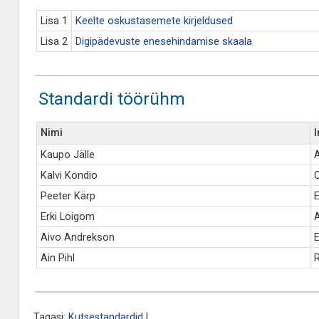
Lisa 1
Keelte oskustasemete kirjeldused
Lisa 2
Digipädevuste enesehindamise skaala
Standardi töörühm
Nimi
I
Kaupo Jälle
A
Kalvi Kondio
Peeter Kärp
E
Erki Loigom
Aivo Andrekson
E
Ain Pihl
Tagasi:
Kutsestandardid
|