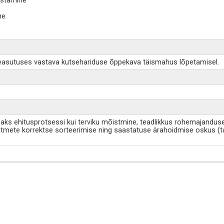
dustamine
ne
easutuses vastava kutsehariduse õppekava täismahus lõpetamisel.
emaks ehitusprotsessi kui terviku mõistmine, teadlikkus rohemajand
ätmete korrektse sorteerimise ning saastatuse ärahoidmise oskus (t