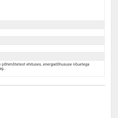
use põhimõtetest ehituses, energiatõhususe nõuetega
ag
...