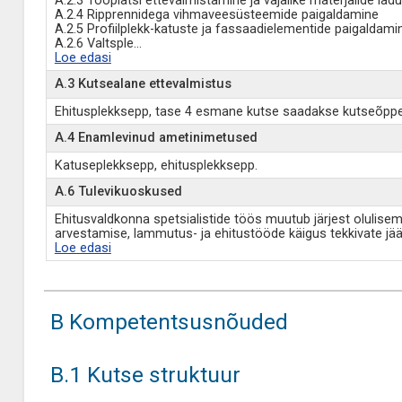
A.2.3 Tööplatsi ettevalmistamine ja vajalike materjalide la
A.2.4 Ripprennidega vihmaveesüsteemide paigaldamine
A.2.5 Profiilplekk-katuste ja fassaadielementide paigaldami
A.2.6 Valtsple
...
Loe edasi
A.3 Kutsealane ettevalmistus
Ehitusplekksepp, tase 4 esmane kutse saadakse kutseõpp
A.4 Enamlevinud ametinimetused
Katuseplekksepp, ehitusplekksepp.
A.6 Tulevikuoskused
Ehitusvaldkonna spetsialistide töös muutub järjest olulis
arvestamise, lammutus- ja ehitustööde käigus tekkivate jä
Loe edasi
B Kompetentsusnõuded
B.1 Kutse struktuur