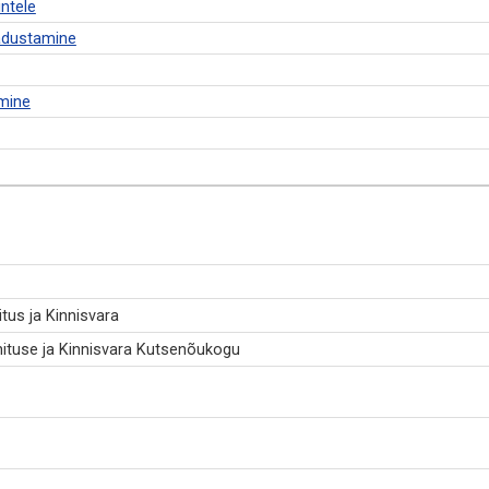
intele
ladustamine
amine
tus ja Kinnisvara
hituse ja Kinnisvara Kutsenõukogu