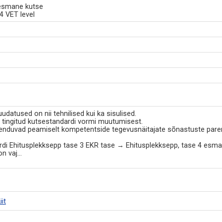
 esmane kutse
4 VET level
datused on nii tehnilised kui ka sisulised.
 tingitud kutsestandardi vormi muutumisest.
jenduvad peamiselt kompetentside tegevusnäitajate sõnastuste paren
di Ehitusplekksepp tase 3 EKR tase → Ehitusplekksepp, tase 4 esman
on vaj
...
it