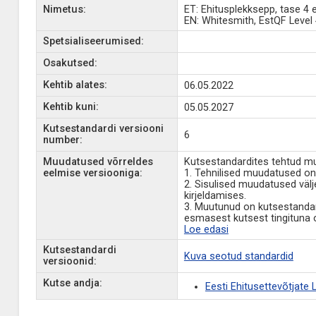
Nimetus:
ET: Ehitusplekksepp, tase 4
EN: Whitesmith, EstQF Level 
Spetsialiseerumised:
Osakutsed:
Kehtib alates:
06.05.2022
Kehtib kuni:
05.05.2027
Kutsestandardi versiooni
6
number:
Muudatused võrreldes
Kutsestandardites tehtud muu
eelmise versiooniga:
1. Tehnilised muudatused on
2. Sisulised muudatused väl
kirjeldamises.
3. Muutunud on kutsestandar
esmasest kutsest tingituna 
Loe edasi
Kutsestandardi
Kuva seotud standardid
versioonid:
Kutse andja:
Eesti Ehitusettevõtjate Li