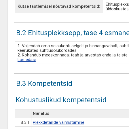
Ehitusplekk
Kutse taotlemisel nõutavad kompetentsid:
üldoskuste 
B.2 Ehitusplekksepp, tase 4 esman
1. Väljendab oma seisukohti selgelt ja hinnanguvabalt; suhtl
keerukates suhtlusolukordades.
2. Kohandub meeskonnaga; teab ja arvestab enda ja teiste 
Loe edasi
B.3 Kompetentsid
Kohustuslikud kompetentsid
Nimetus
B.3.1
Plekkdetailide valmistamine