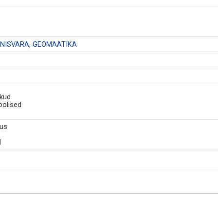
INNISVARA, GEOMAATIKA
ikud
öölised
tus
d