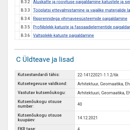
B.3.2
Aluskatte ja roovituse paigaldamine katustele ja se
B.3.3
Tööplatsi ettevalmistamine ja vajalike materjalide 
B.3.4
Ripprennidega vihmaveesüsteemide paigaldamine
B.3.5
Profiilplekk-katuste ja fassaadielementide paigald
B.3.6
Valtsplekk-katuste paigaldamine
C Üldteave ja lisad
Kutsestandardi tähis:
22-14122021-1.1.2/6k
Kutsetegevuse valdkond:
Arhitektuur, Geomaatika, Ehi
Vastutav kutsenõukogu:
Arhitektuuri, Geomaatika, E
Kutsenõukogu otsuse
40
number:
Kutsenõukogu otsuse
14.12.2021
kuupäev:
EKR tase:
4