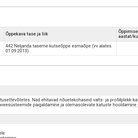
Õppimise
Õppekava tase ja liik
aastat/k
442 Neljanda taseme kutseõppe esmaõpe (vv alates
01.09.2013)
usettevõtetes. Nad ehitavad nõuetekohaseid valts- ja profiilplekk-ka
maveesüsteemide paigaldamine ja olemasolevate katuste hooldamine 
ele