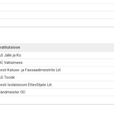
nstitutsioon
S Jälle ja Ko
OÜ Valtsimees
esti Katuse- ja Fassaadimeistrite Liit
AS Toode
esti Isolatsiooni Ettevõtjate Liit
Rändmeister OÜ