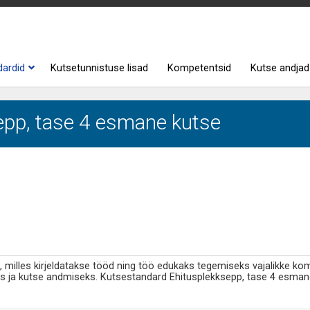
dardid
Kutsetunnistuse lisad
Kompetentsid
Kutse andjad
epp, tase 4 esmane kutse
milles kirjeldatakse tööd ning töö edukaks tegemiseks vajalikke k
s ja kutse andmiseks. Kutsestandard Ehitusplekksepp, tase 4 esman