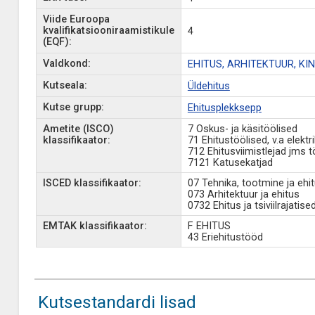
Viide Euroopa
kvalifikatsiooniraamistikule
4
(EQF):
Valdkond:
EHITUS, ARHITEKTUUR, K
Kutseala:
Üldehitus
Kutse grupp:
Ehitusplekksepp
Ametite (ISCO)
7 Oskus- ja käsitöölised
klassifikaator:
71 Ehitustöölised, v.a elektr
712 Ehitusviimistlejad jms t
7121 Katusekatjad
ISCED klassifikaator:
07 Tehnika, tootmine ja ehi
073 Arhitektuur ja ehitus
0732 Ehitus ja tsiviilrajatise
EMTAK klassifikaator:
F EHITUS
43 Eriehitustööd
Kutsestandardi lisad