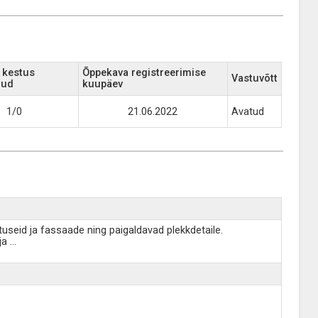
 kestus
Õppekava registreerimise
Vastuvõtt
uud
kuupäev
1/0
21.06.2022
Avatud
tuseid ja fassaade ning paigaldavad plekkdetaile.
ja
...