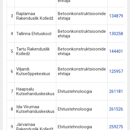
ehitaja
Raplamaa
Betoonkonstruktsioonide
3
134879
Rakenduslik Kolledž
ehitaja
Betoonkonstruktsioonide
4
Tallinna Ehituskool
130258
ehitaja
Tartu Rakenduslik
Betoonkonstruktsioonide
5
144401
Kolledž
ehitaja
Viljandi
Betoonkonstruktsioonide
6
125957
Kutseõppekeskus
ehitaja
Haapsalu
7
Ehitustehnoloogia
261181
Kutsehariduskeskus
Ida-Virumaa
8
Ehitustehnoloogia
261526
Kutsehariduskeskus
Järvamaa
9
Ehitustehnoloogia
259275
Rakenduslik Kolledž