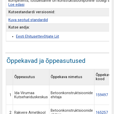
kompetents, tööülesanne on konstruktsioonipõhine tööliigi sees.
Loe edasi
Kutsestandardi versioonid:
Kuva seotud standardid
Kutse andja:
Eesti Ehitusettevõtjate Liit
Õppekavad ja õppeasutused
Õppekava
Õppeasutus
Õppekava nimetus
kood
Ida-Virumaa
Betoonkonstruktsioonide
1
159497
Kutsehariduskeskus
ehitaja
Betoonkonstruktsioonide
2
Rakvere Ametikool
165257