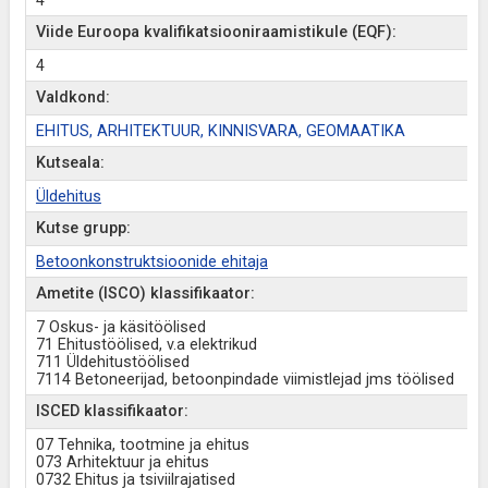
4
Viide Euroopa kvalifikatsiooniraamistikule (EQF):
4
Valdkond:
EHITUS, ARHITEKTUUR, KINNISVARA, GEOMAATIKA
Kutseala:
Üldehitus
Kutse grupp:
Betoonkonstruktsioonide ehitaja
Ametite (ISCO) klassifikaator:
7 Oskus- ja käsitöölised
71 Ehitustöölised, v.a elektrikud
711 Üldehitustöölised
7114 Betoneerijad, betoonpindade viimistlejad jms töölised
ISCED klassifikaator:
07 Tehnika, tootmine ja ehitus
073 Arhitektuur ja ehitus
0732 Ehitus ja tsiviilrajatised