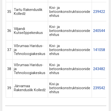
Kivi- ja
Tartu Rakenduslik
35
betoonkonstruktsioonide
239422
Kolledž
ehitus
Kivi- ja
Viljandi
36
betoonkonstruktsioonide
240544
Kutseõppekeskus
ehitus
Võrumaa Haridus-
Kivi- ja
37
ja
betoonkonstruktsioonide
141058
Tehnoloogiakeskus
ehitus
Võrumaa Haridus-
Kivi- ja
38
ja
betoonkonstruktsioonide
243482
Tehnoloogiakeskus
ehitus
Kivi-ja
Järvamaa
39
betoonkonstruktsioonide
239542
Rakenduslik Kolledž
ehitus