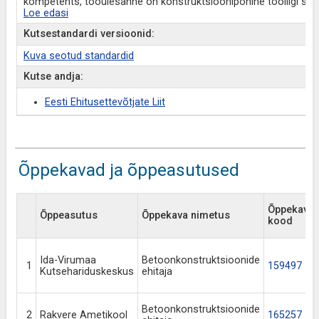
kompetents, tööülesanne on konstruktsioonipõhine tööliigi sees.
Loe edasi
Kutsestandardi versioonid:
Kuva seotud standardid
Kutse andja:
Eesti Ehitusettevõtjate Liit
Õppekavad ja õppeasutused
Õppekava
Õppeasutus
Õppekava nimetus
kood
Ida-Virumaa
Betoonkonstruktsioonide
1
159497
Kutsehariduskeskus
ehitaja
Betoonkonstruktsioonide
2
Rakvere Ametikool
165257