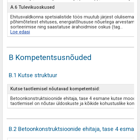
A.6 Tulevikuoskused
Ehitusvaldkonna spetsialistide töös muutub järjest olulisemaks
põhimõtetest ehituses, energiatõhususe nõuetega arvestamise,
sorteerimise ning saastatuse ärahoidmise oskus (tag
...
Loe edasi
B Kompetentsusnõuded
B.1 Kutse struktuur
Kutse taotlemisel nõutavad kompetentsid:
Betoonkonstruktsioonide ehitaja, tase 4 esmane kutse moodust
taotlemisel on nõutav üldoskuste ja kõikide kohustuslike komp
B.2 Betoonkonstruktsioonide ehitaja, tase 4 esman