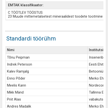
EMTAK klassifikaator:
C TÖÖTLEV TÖÖSTUS
23 Muude mittemetalsetest mineraalidest toodete tootmine
Standardi töörühm
Nimi
Institutsio
Tõnu Peipman
Inseneribüro
Indrek Peterson
Eesti Ehituse
Kalev Ramjalg
Betooniühin
Enno Põder
Merko Ehitu
Meelis Kann
Nordecon 
Mikk Mänd
Tallinna Ehi
Priit Alas
vabakutseli
Andres Madalik
Merko Ehitu