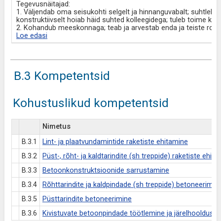
Tegevusnäitajad:
1. Väljendab oma seisukohti selgelt ja hinnanguvabalt; suhtleb v
konstruktiivselt hoiab häid suhted kolleegidega; tuleb toime ke
2. Kohandub meeskonnaga; teab ja arvestab enda ja teiste rolli
Loe edasi
B.3 Kompetentsid
Kohustuslikud kompetentsid
Nimetus
B.3.1
Lint- ja plaatvundamintide raketiste ehitamine
B.3.2
Püst-, rõht- ja kaldtarindite (sh treppide) raketiste ehit
B.3.3
Betoonkonstruktsioonide sarrustamine
B.3.4
Rõhttarindite ja kaldpindade (sh treppide) betoneerimin
B.3.5
Püsttarindite betoneerimine
B.3.6
Kivistuvate betoonpindade töötlemine ja järelhooldus