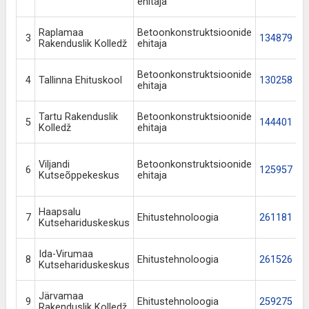
ehitaja
Raplamaa
Betoonkonstruktsioonide
3
134879
Rakenduslik Kolledž
ehitaja
Betoonkonstruktsioonide
4
Tallinna Ehituskool
130258
ehitaja
Tartu Rakenduslik
Betoonkonstruktsioonide
5
144401
Kolledž
ehitaja
Viljandi
Betoonkonstruktsioonide
6
125957
Kutseõppekeskus
ehitaja
Haapsalu
7
Ehitustehnoloogia
261181
Kutsehariduskeskus
Ida-Virumaa
8
Ehitustehnoloogia
261526
Kutsehariduskeskus
Järvamaa
9
Ehitustehnoloogia
259275
Rakenduslik Kolledž