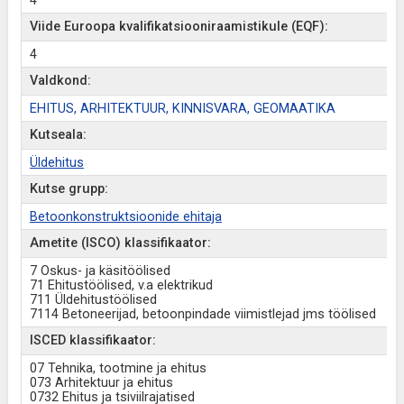
4
Viide Euroopa kvalifikatsiooniraamistikule (EQF):
4
Valdkond:
EHITUS, ARHITEKTUUR, KINNISVARA, GEOMAATIKA
Kutseala:
Üldehitus
Kutse grupp:
Betoonkonstruktsioonide ehitaja
Ametite (ISCO) klassifikaator:
7 Oskus- ja käsitöölised
71 Ehitustöölised, v.a elektrikud
711 Üldehitustöölised
7114 Betoneerijad, betoonpindade viimistlejad jms töölised
ISCED klassifikaator:
07 Tehnika, tootmine ja ehitus
073 Arhitektuur ja ehitus
0732 Ehitus ja tsiviilrajatised