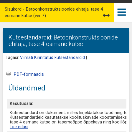
Sisukord - Betoonkonstruktsioonide ehitaja, tase 4
esmane kutse (ver 7)
Kutsestandardid: Betoonkonstruktsioonide
ehitaja, tase 4 esmane kutse
Tagasi:
Viimati Kinnitatud kutsestandardid
|
PDF-formaadis
Üldandmed
Kasutusala:
Kutsestandard on dokument, milles kirjeldatakse tööd ning tö
Kutsestandardeid kasutatakse koolituskavade koostamiseks ja
tase 4 esmane kutse on tasemeõppe õppekava ning koolilõpu 
Loe edasi