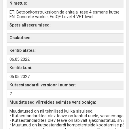
Nimetus:
ET: Betoonkonstruktsioonide ehitaja, tase 4 esmane kutse
EN: Concrete worker, EstQF Level 4 VET level
Spetsialiseerumised:
Osakutsed:
Kehtib alates:
06.05.2022
Kehtib kuni:
05.05.2027
Kutsestandardi versiooni number:
7
Muudatused võrreldes eelmise versiooniga:
Muudatused on nii tehnilised kui ka sisulised.
• Kutsestandardites olev teave on kantud uuele, varasemaga võ
• Kutsestandardites olev teave on läbivalt ajakohastatud, sh s
• Muutunud on kutsestandardi kompetentside koostamise põhim