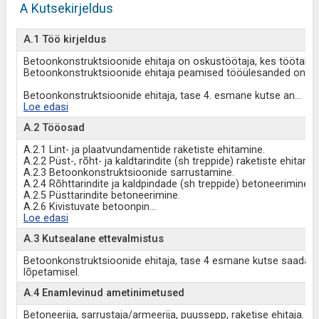
A Kutsekirjeldus
A.1 Töö kirjeldus
Betoonkonstruktsioonide ehitaja on oskustöötaja, kes töötab 
Betoonkonstruktsioonide ehitaja peamised tööülesanded on bet
Betoonkonstruktsioonide ehitaja, tase 4. esmane kutse an
...
Loe edasi
A.2 Tööosad
A.2.1 Lint- ja plaatvundamentide raketiste ehitamine.
A.2.2 Püst-, rõht- ja kaldtarindite (sh treppide) raketiste ehitamin
A.2.3 Betoonkonstruktsioonide sarrustamine.
A.2.4 Rõhttarindite ja kaldpindade (sh treppide) betoneerimine.
A.2.5 Püsttarindite betoneerimine.
A.2.6 Kivistuvate betoonpin
...
Loe edasi
A.3 Kutsealane ettevalmistus
Betoonkonstruktsioonide ehitaja, tase 4 esmane kutse saada
lõpetamisel.
A.4 Enamlevinud ametinimetused
Betoneerija, sarrustaja/armeerija, puussepp, raketise ehitaja.