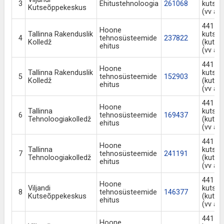
3
Ehitustehnoloogia
261068
kutsek
Kutseõppekeskus
(vv al
441 Ne
Hoone
Tallinna Rakenduslik
kutse
4
tehnosüsteemide
237822
Kolledž
(kutse
ehitus
(vv al
441 Ne
Hoone
Tallinna Rakenduslik
kutse
5
tehnosüsteemide
152903
Kolledž
(kutse
ehitus
(vv al
441 Ne
Hoone
Tallinna
kutse
6
tehnosüsteemide
169437
Tehnoloogiakolledž
(kutse
ehitus
(vv al
441 Ne
Hoone
Tallinna
kutse
7
tehnosüsteemide
241191
Tehnoloogiakolledž
(kutse
ehitus
(vv al
441 Ne
Hoone
Viljandi
kutse
8
tehnosüsteemide
146377
Kutseõppekeskus
(kutse
ehitus
(vv al
441 Ne
Hoone