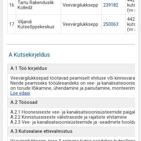
442 Ne
Tartu Rakenduslik
16
Veevärgilukksepp
239182
kutse
Kolledž
(vv al
442 Ne
Viljandi
17
Veevärgilukksepp
250063
kutse
Kutseõppekeskus
(vv al
A Kutsekirjeldus
A.1 Töö kirjeldus
Veevärgilukksepad töötavad peamiselt ehituse või kinnisvara ko
Nende peamiseks tööülesandeks on vee- ja kanalisatsioonisüs
on torude lõikamine, ühendamine ja painutamine, monteerimine, 
Loe edasi
A.2 Tööosad
A.2.1 Hoonesiseste vee- ja kanalisatsioonisüsteemide paigald
A.2.2 Kinnistussiseste välistrasside ja rajatiste ehitamine
A.2.3 Vee- ja kanalisatsioonisüsteemide ja -seadmete hooldam
A.3 Kutsealane ettevalmistus