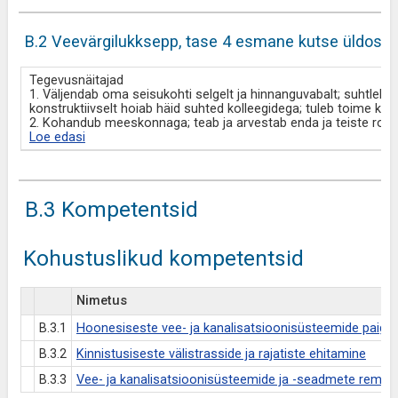
B.2 Veevärgilukksepp, tase 4 esmane kutse üldosk
Tegevusnäitajad
1. Väljendab oma seisukohti selgelt ja hinnanguvabalt; suhtleb v
konstruktiivselt hoiab häid suhted kolleegidega; tuleb toime ke
2. Kohandub meeskonnaga; teab ja arvestab enda ja teiste rolli
Loe edasi
B.3 Kompetentsid
Kohustuslikud kompetentsid
Nimetus
B.3.1
Hoonesiseste vee- ja kanalisatsioonisüsteemide paiga
B.3.2
Kinnistusiseste välistrasside ja rajatiste ehitamine
B.3.3
Vee- ja kanalisatsioonisüsteemide ja -seadmete remon