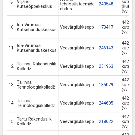
Viljandi
kutse
9
tehnosüsteemide
240548
Kutseõppekeskus
(kutse
ehitus
(vv al
442 Ne
Ida-Virumaa
10
Veevärgilukksepp
170417
kutse
Kutsehariduskeskus
(vv al
442 Ne
Ida-Virumaa
11
Veevärgilukksepp
246143
kutse
Kutsehariduskeskus
(vv al
442 Ne
Tallinna Rakenduslik
12
Veevärgilukksepp
231963
kutse
Kolledž
(vv al
442 Ne
Tallinna
13
Veevärgilukksepp
135079
kutse
Tehnoloogiakolledž
(vv al
442 Ne
Tallinna
14
Veevärgilukksepp
244605
kutse
Tehnoloogiakolledž
(vv al
442 Ne
Tartu Rakenduslik
15
Veevärgilukksepp
218622
kutse
Kolledž
(vv al