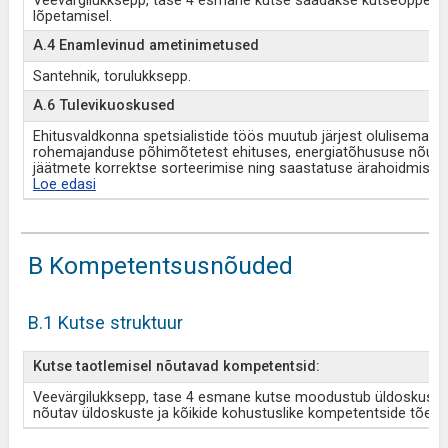
Veevärgilukksepp, tase 4 esmane kutse saadakse kutseõppeas
lõpetamisel.
A.4 Enamlevinud ametinimetused
Santehnik, torulukksepp.
A.6 Tulevikuoskused
Ehitusvaldkonna spetsialistide töös muutub järjest olulisemaks 
rohemajanduse põhimõtetest ehituses, energiatõhususe nõuete
jäätmete korrektse sorteerimise ning saastatuse ärahoidmise 
Loe edasi
B Kompetentsusnõuded
B.1 Kutse struktuur
Kutse taotlemisel nõutavad kompetentsid:
Veevärgilukksepp, tase 4 esmane kutse moodustub üldoskustest
nõutav üldoskuste ja kõikide kohustuslike kompetentside tõen