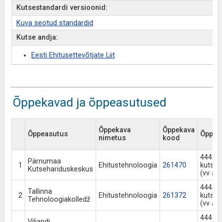
Kutsestandardi versioonid:
Kuva seotud standardid
Kutse andja:
Eesti Ehitusettevõtjate Liit
Õppekavad ja õppeasutused
Õppekava
Õppekava
Õppeasutus
Õppeka
nimetus
kood
444 Ne
Pärnumaa
1
Ehitustehnoloogia
261470
kutsek
Kutsehariduskeskus
(vv al
444 Ne
Tallinna
2
Ehitustehnoloogia
261372
kutsek
Tehnoloogiakolledž
(vv al
444 Ne
Viljandi