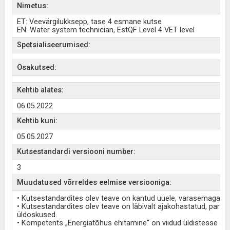
Nimetus:
ET: Veevärgilukksepp, tase 4 esmane kutse
EN: Water system technician, EstQF Level 4 VET level
Spetsialiseerumised:
Osakutsed:
Kehtib alates:
06.05.2022
Kehtib kuni:
05.05.2027
Kutsestandardi versiooni number:
3
Muudatused võrreldes eelmise versiooniga:
• Kutsestandardites olev teave on kantud uuele, varasemaga võ
• Kutsestandardites olev teave on läbivalt ajakohastatud, pare
üldoskused.
• Kompetents „Energiatõhus ehitamine“ on viidud üldistesse k