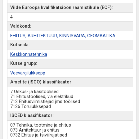
Viide Euroopa kvalifikatsiooniraamistikule (EQF):
4
Valdkond:
EHITUS, ARHITEKTUUR, KINNISVARA, GEOMAATIKA
Kutseala:
Keskkonnatehnika
Kutse grupp:
Veevärgilukksepp
Ametite (ISCO) klassifikaator:
7 Oskus- ja käsitöölised
71 Ehitustöölised, v.a elektrikud
712 Ehitusviimistlejad jms töölised
7126 Torulukksepad
ISCED klassifikaator:
07 Tehnika, tootmine ja ehitus
073 Arhitektuur ja ehitus
0732 Ehitus ja tsiviilrajatised