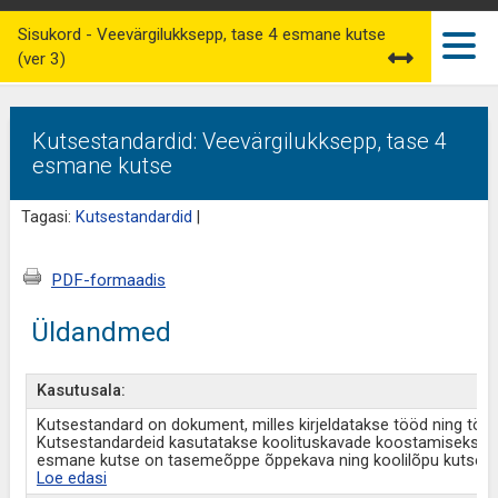
Sisukord - Veevärgilukksepp, tase 4 esmane kutse
(ver 3)
Kutsestandardid: Veevärgilukksepp, tase 4
esmane kutse
Tagasi:
Kutsestandardid
|
PDF-formaadis
Üldandmed
Kasutusala:
Kutsestandard on dokument, milles kirjeldatakse tööd ning tö
Kutsestandardeid kasutatakse koolituskavade koostamiseks ja
esmane kutse on tasemeõppe õppekava ning koolilõpu kutse a
Loe edasi