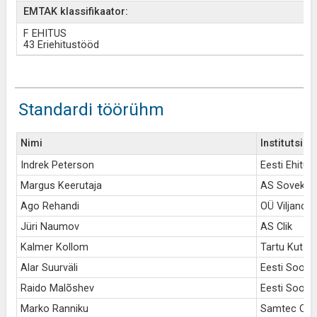
EMTAK klassifikaator:
F EHITUS
43 Eriehitustööd
Standardi töörühm
Nimi
Institutsioo
Indrek Peterson
Eesti Ehituse
Margus Keerutaja
AS Sovek
Ago Rehandi
OÜ Viljandi
Jüri Naumov
AS Clik
Kalmer Kollom
Tartu Kutse
Alar Suurväli
Eesti Sooju
Raido Malõshev
Eesti Sooju
Marko Ranniku
Samtec OÜ