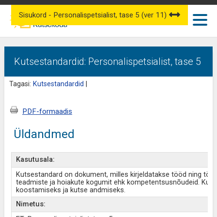
Sisukord - Personalispetsialist, tase 5 (ver 11)
Kutsestandardid: Personalispetsialist, tase 5
Tagasi:
Kutsestandardid
|
PDF-formaadis
Üldandmed
Kasutusala:
Kutsestandard on dokument, milles kirjeldatakse tööd ning töö
teadmiste ja hoiakute kogumit ehk kompetentsusnõudeid. Kut
koostamiseks ja kutse andmiseks.
Nimetus: