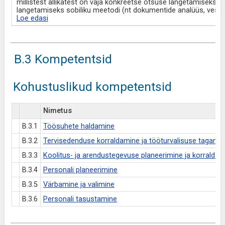
millistest allikatest on vaja konkreetse otsuse langetamiseks; 
langetamiseks sobiliku meetodi (nt dokumentide analüüs, vestlu
Loe edasi
B.3 Kompetentsid
Kohustuslikud kompetentsid
Nimetus
B.3.1
Töösuhete haldamine
B.3.2
Tervisedenduse korraldamine ja tööturvalisuse tagami
B.3.3
Koolitus- ja arendustegevuse planeerimine ja korraldam
B.3.4
Personali planeerimine
B.3.5
Värbamine ja valimine
B.3.6
Personali tasustamine