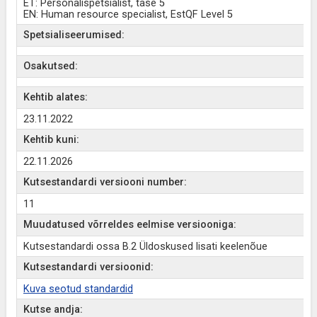
ET: Personalispetsialist, tase 5
EN: Human resource specialist, EstQF Level 5
Spetsialiseerumised:
Osakutsed:
Kehtib alates:
23.11.2022
Kehtib kuni:
22.11.2026
Kutsestandardi versiooni number:
11
Muudatused võrreldes eelmise versiooniga:
Kutsestandardi ossa B.2 Üldoskused lisati keelenõue
Kutsestandardi versioonid:
Kuva seotud standardid
Kutse andja: