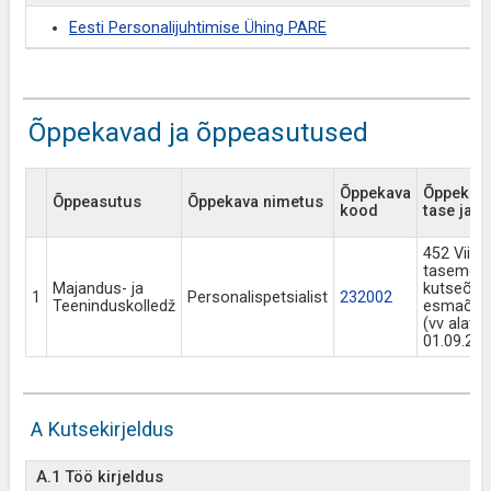
Eesti Personalijuhtimise Ühing PARE
Õppekavad ja õppeasutused
Õppekava
Õppekav
Õppeasutus
Õppekava nimetus
kood
tase ja li
452 Viien
taseme
Majandus- ja
kutseõpp
1
Personalispetsialist
232002
Teeninduskolledž
esmaõpe
(vv alate
01.09.201
A Kutsekirjeldus
A.1 Töö kirjeldus