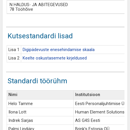
N HALDUS- JA ABITEGEVUSED
78 Tööhõive
Kutsestandardi lisad
Lisa 1
Digipädevuste enesehindamise skaala
Lisa 2
Keelte oskustasemete kirjeldused
Standardi töörühm
Nimi
Institutsioon
Helo Tamme
Eesti Personalijuhtimise Ühi
Ilona Lott
Human Element Solutions O
Indrek Sarjas
AS G4S Eesti
Palmi Lindjärv
Brink’s Estonia OÜ