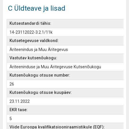
C Üldteave ja lisad
Kutsestandardi tähis:
14-23112022-3.2.1/11k
Kutsetegevuse valdkond:
Äriteenindus ja Muu Äritegevus
Vastutav kutsenõukogu:
Äriteeninduse ja Muu Äritegevuse Kutsenõukogu
Kutsenõukogu otsuse number:
26
Kutsenõukogu otsuse kuupäev:
23.11.2022
EKR tase:
5
Viide Euroopa kvalifikatsiooniraamistikule (EQF):