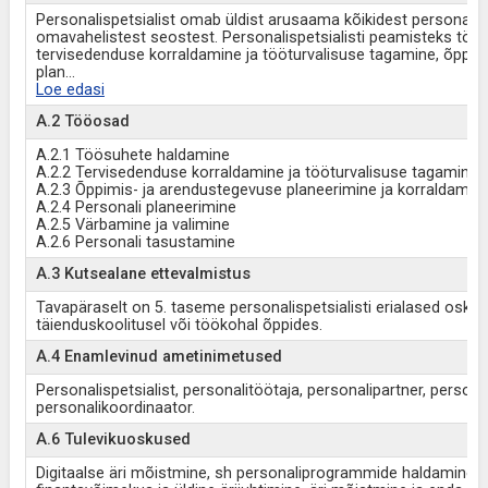
Personalispetsialist omab üldist arusaama kõikidest personali
omavahelistest seostest. Personalispetsialisti peamisteks tö
tervisedenduse korraldamine ja tööturvalisuse tagamine, õppim
plan
...
Loe edasi
A.2 Tööosad
A.2.1 Töösuhete haldamine
A.2.2 Tervisedenduse korraldamine ja tööturvalisuse tagamine
A.2.3 Õppimis- ja arendustegevuse planeerimine ja korraldamin
A.2.4 Personali planeerimine
A.2.5 Värbamine ja valimine
A.2.6 Personali tasustamine
A.3 Kutsealane ettevalmistus
Tavapäraselt on 5. taseme personalispetsialisti erialased os
täienduskoolitusel või töökohal õppides.
A.4 Enamlevinud ametinimetused
Personalispetsialist, personalitöötaja, personalipartner, persona
personalikoordinaator.
A.6 Tulevikuoskused
Digitaalse äri mõistmine, sh personaliprogrammide haldamine j