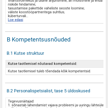
finantsvõimekus ja üldine ärijuhtimine, äri mõistmine ja enda os
riskide hindamine;
tasustamise pakettide vaheliste seoste loomine;
väliste koostööpartneritega suhtlus;
küberturvali
...
Loe edasi
B Kompetentsusnõuded
B.1 Kutse struktuur
Kutse taotlemisel nõutavad kompetentsid:
Kutse taotlemisel tuleb tõendada kõik kompetentsid.
B.2 Personalispetsialist, tase 5 üldoskused
Tegevusnäitajad:
1. sõnastab lahendamist vajava probleemi ja uuringu lähteülesand