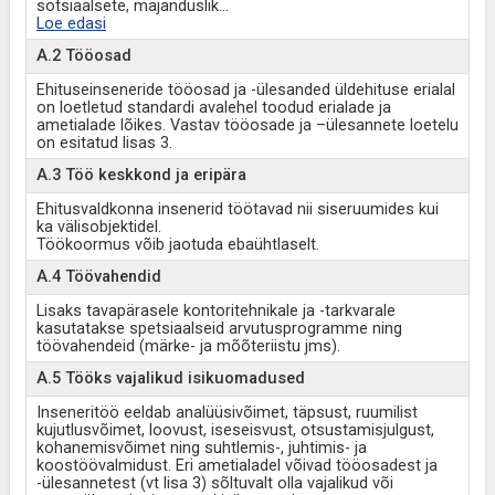
sotsiaalsete, majanduslik
...
Loe edasi
A.2 Tööosad
Ehituseinseneride tööosad ja -ülesanded üldehituse erialal
on loetletud standardi avalehel toodud erialade ja
ametialade lõikes. Vastav tööosade ja –ülesannete loetelu
on esitatud lisas 3.
A.3 Töö keskkond ja eripära
Ehitusvaldkonna insenerid töötavad nii siseruumides kui
ka välisobjektidel.
Töökoormus võib jaotuda ebaühtlaselt.
A.4 Töövahendid
Lisaks tavapärasele kontoritehnikale ja -tarkvarale
kasutatakse spetsiaalseid arvutusprogramme ning
töövahendeid (märke- ja mõõteriistu jms).
A.5 Tööks vajalikud isikuomadused
Inseneritöö eeldab analüüsivõimet, täpsust, ruumilist
kujutlusvõimet, loovust, iseseisvust, otsustamisjulgust,
kohanemisvõimet ning suhtlemis-, juhtimis- ja
koostöövalmidust. Eri ametialadel võivad tööosadest ja
-ülesannetest (vt lisa 3) sõltuvalt olla vajalikud või