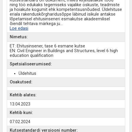
Kutsestandard on dokument, milles kirjeldatakse tööd
ning töö edukaks tegemiseks vajalike oskuste, teadmiste
ja hoiakute kogumit ehk kompetentsusnõudeid. Üldehituse
eriala rakenduskõrgharidusõppe läbinud isikule antakse
lõpetamisel ehitusinseneri esmakutse akadeemilisel
õiendil tehtava märkega ju
...
Loe edasi
Nimetus:
ET: Ehitusinsener, tase 6 esmane kutse
EN: Civil Engineer in Buildings and Structures, level 6 high
education qualification
Spetsialiseerumised:
Üldehitus
Osakutsed:
Kehtib alates:
13.04.2023
Kehtib kuni:
07.02.2024
Kutsestandardi versiooni number: