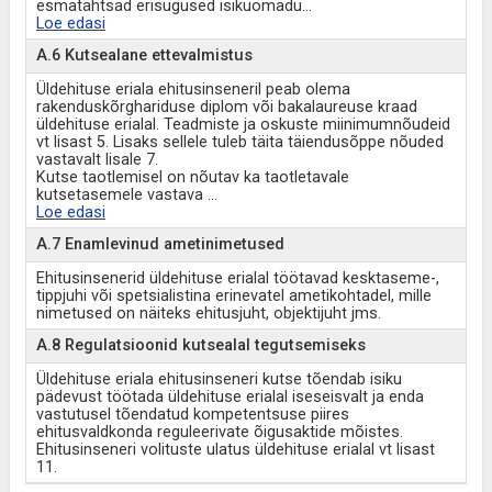
esmatähtsad erisugused isikuomadu
...
Loe edasi
A.6 Kutsealane ettevalmistus
Üldehituse eriala ehitusinseneril peab olema
rakenduskõrghariduse diplom või bakalaureuse kraad
üldehituse erialal. Teadmiste ja oskuste miinimumnõudeid
vt lisast 5. Lisaks sellele tuleb täita täiendusõppe nõuded
vastavalt lisale 7.
Kutse taotlemisel on nõutav ka taotletavale
kutsetasemele vastava
...
Loe edasi
A.7 Enamlevinud ametinimetused
Ehitusinsenerid üldehituse erialal töötavad kesktaseme-,
tippjuhi või spetsialistina erinevatel ametikohtadel, mille
nimetused on näiteks ehitusjuht, objektijuht jms.
A.8 Regulatsioonid kutsealal tegutsemiseks
Üldehituse eriala ehitusinseneri kutse tõendab isiku
pädevust töötada üldehituse erialal iseseisvalt ja enda
vastutusel tõendatud kompetentsuse piires
ehitusvaldkonda reguleerivate õigusaktide mõistes.
Ehitusinseneri volituste ulatus üldehituse erialal vt lisast
11.