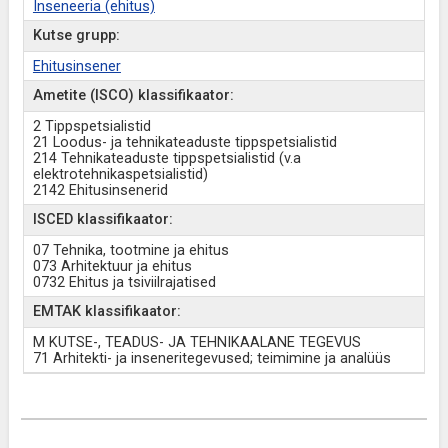
Inseneeria (ehitus)
Kutse grupp:
Ehitusinsener
Ametite (ISCO) klassifikaator:
2 Tippspetsialistid
21 Loodus- ja tehnikateaduste tippspetsialistid
214 Tehnikateaduste tippspetsialistid (v.a
elektrotehnikaspetsialistid)
2142 Ehitusinsenerid
ISCED klassifikaator:
07 Tehnika, tootmine ja ehitus
073 Arhitektuur ja ehitus
0732 Ehitus ja tsiviilrajatised
EMTAK klassifikaator:
M KUTSE-, TEADUS- JA TEHNIKAALANE TEGEVUS
71 Arhitekti- ja inseneritegevused; teimimine ja analüüs