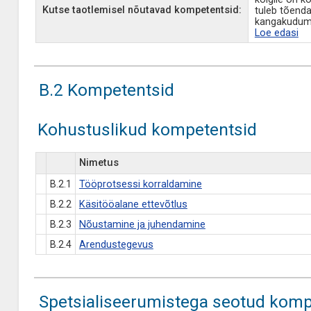
Kutse taotlemisel nõutavad kompetentsid:
tuleb tõenda
kangakudum
Loe edasi
B.2 Kompetentsid
Kohustuslikud kompetentsid
Nimetus
B.2.1
Tööprotsessi korraldamine
B.2.2
Käsitööalane ettevõtlus
B.2.3
Nõustamine ja juhendamine
B.2.4
Arendustegevus
Spetsialiseerumistega seotud komp