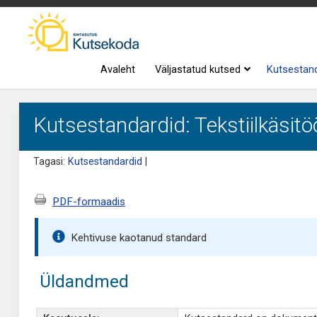
Avaleht
Väljastatud kutsed
Kutsestan
Kutsestandardid: Tekstiilkäsitö
Tagasi:
Kutsestandardid
|
PDF-formaadis
Kehtivuse kaotanud standard
Üldandmed