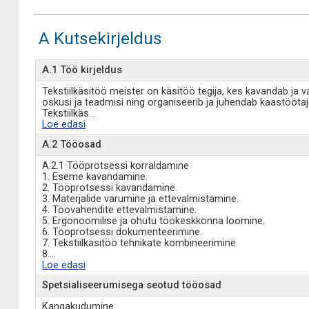
A Kutsekirjeldus
A.1 Töö kirjeldus
Tekstiilkäsitöö meister on käsitöö tegija, kes kavandab ja 
oskusi ja teadmisi ning organiseerib ja juhendab kaastööta
Tekstiilkäs
...
Loe edasi
A.2 Tööosad
A.2.1 Tööprotsessi korraldamine
1. Eseme kavandamine.
2. Tööprotsessi kavandamine.
3. Materjalide varumine ja ettevalmistamine.
4. Töövahendite ettevalmistamine.
5. Ergonoomilise ja ohutu töökeskkonna loomine.
6. Tööprotsessi dokumenteerimine.
7. Tekstiilkäsitöö tehnikate kombineerimine.
8.
...
Loe edasi
Spetsialiseerumisega seotud tööosad
Kangakudumine