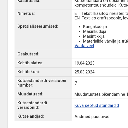
Kasutusala:
Kutsestandard on dokument, 
kompetentsusnõudeid. Kutse
Nimetus:
ET: Tekstiilkäsitöö meister, 
EN: Textiles craftspeople, lev
Spetsialiseerumised:
Kangakuduja
Masinkuduja
Masintikkija
Materjalide värvija ja trü
Vaata veel
Osakutsed:
Kehtib alates:
19.04.2023
Kehtib kuni:
25.03.2024
Kutsestandardi versiooni
7
number:
Muudatused:
Muudatusteta pikendamine 1
Kutsestandardi
Kuva seotud standardid
versioonid:
Kutse andjad:
Andmed puuduvad