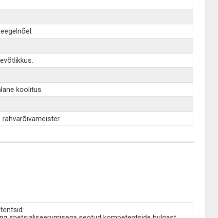
heegelnõel.
evõtlikkus.
lane koolitus.
a, rahvarõivameister.
tentsid:
 ning spetsialiseerumisega seotud kompetentside hulgast