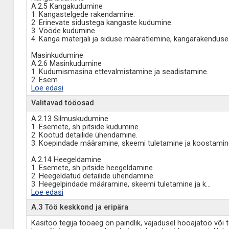
A.2.5 Kangakudumine
1. Kangastelgede rakendamine.
2. Erinevate sidustega kangaste kudumine.
3. Vööde kudumine.
4. Kanga materjali ja siduse määratlemine, kangarakenduse
Masinkudumine
A.2.6 Masinkudumine
1. Kudumismasina ettevalmistamine ja seadistamine.
2. Esem
...
Loe edasi
Valitavad tööosad
A.2.13 Silmuskudumine
1. Esemete, sh pitside kudumine.
2. Kootud detailide ühendamine.
3. Koepindade määramine, skeemi tuletamine ja koostamin
A.2.14 Heegeldamine
1. Esemete, sh pitside heegeldamine.
2. Heegeldatud detailide ühendamine.
3. Heegelpindade määramine, skeemi tuletamine ja k
...
Loe edasi
A.3 Töö keskkond ja eripära
Käsitöö tegija tööaeg on paindlik, vajadusel hooajatöö või 