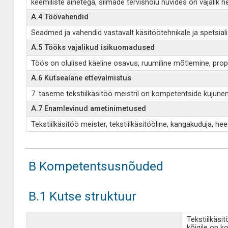
keemiliste ainetega, silmade tervishoiu huvides on vajalik h
A.4 Töövahendid
Seadmed ja vahendid vastavalt käsitöötehnikale ja spetsia
A.5 Tööks vajalikud isikuomadused
Töös on olulised käeline osavus, ruumiline mõtlemine, propo
A.6 Kutsealane ettevalmistus
7. taseme tekstiilkäsitöö meistril on kompetentside kujunem
A.7 Enamlevinud ametinimetused
Tekstiilkäsitöö meister, tekstiilkäsitööline, kangakuduja, heege
B Kompetentsusnõuded
B.1 Kutse struktuur
Tekstiilkäsi
kõigile on k