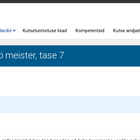
dardid
Kutsetunnistuse lisad
Kompetentsid
Kutse andjad
ö meister, tase 7