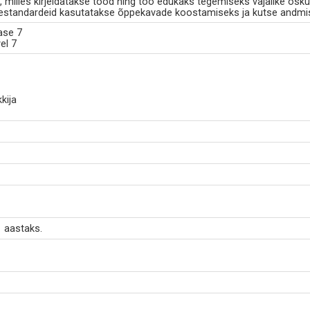
milles kirjeldatakse tööd ning töö edukaks tegemiseks vajalike osku
standardeid kasutatakse õppekavade koostamiseks ja kutse andmi
tase 7
el 7
kkija
 aastaks.