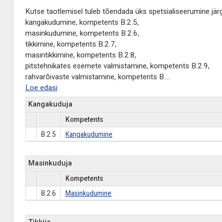
Kutse taotlemisel tuleb tõendada üks spetsialiseerumine jär
kangakudumine, kompetents B.2.5,
masinkudumine, kompetents B.2.6,
tikkimine, kompetents B.2.7,
masintikkimine, kompetents B.2.8,
pitstehnikates esemete valmistamine, kompetents B.2.9,
rahvarõivaste valmistamine, kompetents B.
...
Loe edasi
Kangakuduja
Kompetents
B.2.5
Kangakudumine
Masinkuduja
Kompetents
B.2.6
Masinkudumine