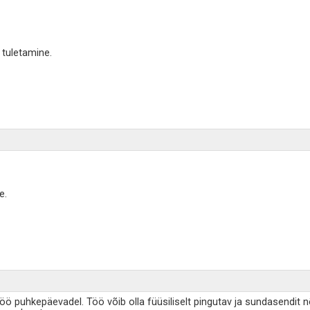
 tuletamine.
e.
töö puhkepäevadel. Töö võib olla füüsiliselt pingutav ja sundasendit 