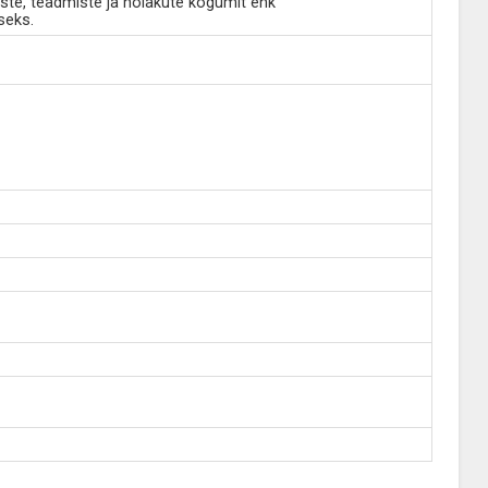
ste, teadmiste ja hoiakute kogumit ehk
seks.