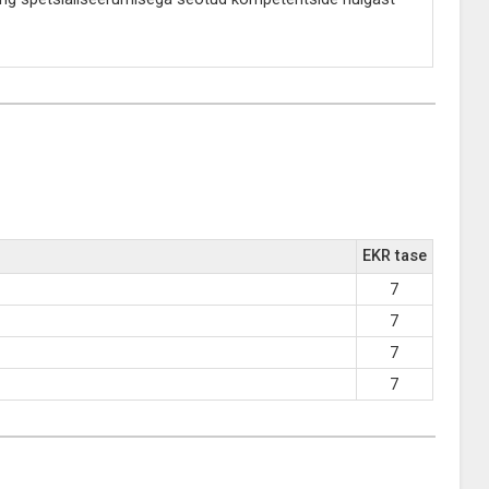
EKR tase
7
7
7
7