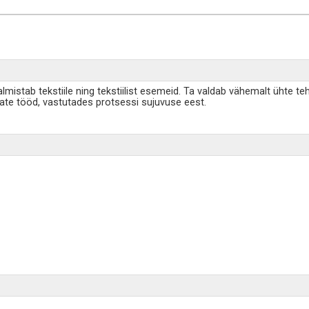
valmistab tekstiile ning tekstiilist esemeid. Ta valdab vähemalt ühte 
jate tööd, vastutades protsessi sujuvuse eest.