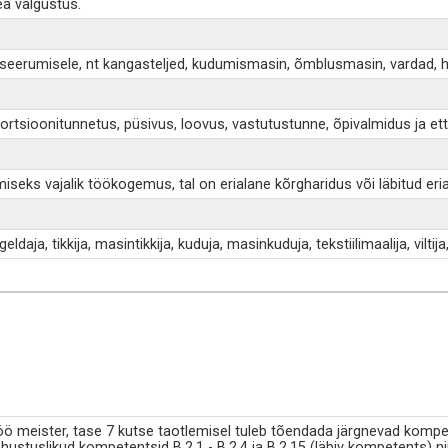
ea valgustus.
liseerumisele, nt kangasteljed, kudumismasin, õmblusmasin, vardad, 
rtsioonitunnetus, püsivus, loovus, vastutustunne, õpivalmidus ja ett
iseks vajalik töökogemus, tal on erialane kõrgharidus või läbitud eria
ldaja, tikkija, masintikkija, kuduja, masinkuduja, tekstiilimaalija, viltij
töö meister, tase 7 kutse taotlemisel tuleb tõendada järgnevad kompe
ohustuslikud kompetentsid B.2.1 - B.2.4 ja B.2.15 (läbiv kompetents)