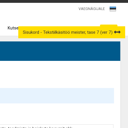
VAEGNÄGIJALE
Kutsenõukogud
Väljavõtted kutseregistrist
Sisukord - Tekstiilkäsitöö meister, tase 7 (ver 7)