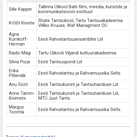
Tallinna Ülikool Balti filmi, meedia, kunstide ja
Sille Kapper
kommunikatsiooni instituut
Shate Tantsukool, Tartu Tantsuakadeemia
Krõõt Kiviste
Villiko Kruuse, Waf Managment OÜ
Agne
Kurrikoff-
Eesti Rahvatantsuansamblite Liit
Herman
Raido Mägi
Tartu Ülikooli Viljandi kultuuriakadeemia
Silvia Purje
Eesti Tantsuspordi Liit
Erika
Eesti Rahvatantsu ja Rahvamuusika Selts
Põlendik
Anu Sööt
Eesti Tantsukunsti ja Tantsuhariduse Liit
Anne Tamm-
Eesti Tantsukunsti ja Tantsuhariduse Liit,
Kivimets
MTÜ Just Tants
Margus
Eesti Rahvatantsu ja Rahvamuusika Selts
Toomla