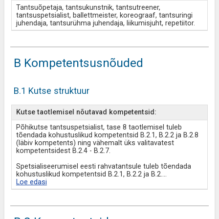
Tantsuõpetaja, tantsukunstnik, tantsutreener,
tantsuspetsialist, ballettmeister, koreograaf, tantsuringi
juhendaja, tantsurühma juhendaja, liikumisjuht, repetiitor.
B Kompetentsusnõuded
B.1 Kutse struktuur
Kutse taotlemisel nõutavad kompetentsid:
Põhikutse tantsuspetsialist, tase 8 taotlemisel tuleb
tõendada kohustuslikud kompetentsid B.2.1, B.2.2 ja B.2.8
(läbiv kompetents) ning vähemalt üks valitavatest
kompetentsidest B.2.4 - B.2.7.
Spetsialiseerumisel eesti rahvatantsule tuleb tõendada
kohustuslikud kompetentsid B.2.1, B.2.2 ja B.2.
...
Loe edasi