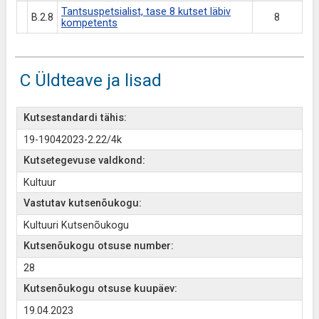
Tantsuspetsialist, tase 8 kutset läbiv
B.2.8
8
kompetents
C Üldteave ja lisad
Kutsestandardi tähis:
19-19042023-2.22/4k
Kutsetegevuse valdkond:
Kultuur
Vastutav kutsenõukogu:
Kultuuri Kutsenõukogu
Kutsenõukogu otsuse number:
28
Kutsenõukogu otsuse kuupäev:
19.04.2023