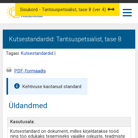
Sisukord - Tantsuspetsialist, tase 8 (ver 4)
Kutsestandardid: Tantsuspetsialist, tase 8
Tagasi:
Kutsestandardid
|
PDF-formaadis
Kehtivuse kaotanud standard
Üldandmed
Kasutusala:
Kutsestandard on dokument, milles kirjeldatakse tööd
ning töö edukaks tegemiseks vajalike oskuste, teadmiste