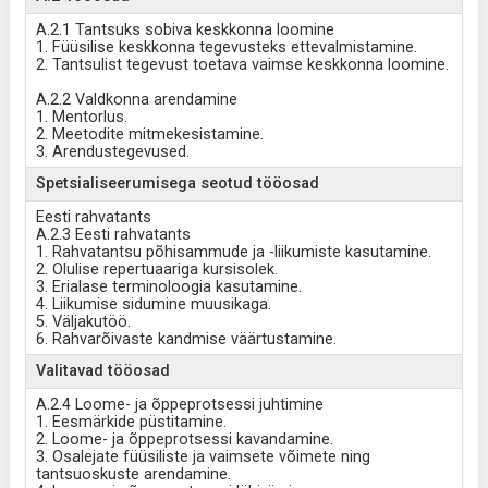
A.2.1 Tantsuks sobiva keskkonna loomine
1. Füüsilise keskkonna tegevusteks ettevalmistamine.
2. Tantsulist tegevust toetava vaimse keskkonna loomine.
A.2.2 Valdkonna arendamine
1. Mentorlus.
2. Meetodite mitmekesistamine.
3. Arendustegevused.
Spetsialiseerumisega seotud tööosad
Eesti rahvatants
A.2.3 Eesti rahvatants
1. Rahvatantsu põhisammude ja -liikumiste kasutamine.
2. Olulise repertuaariga kursisolek.
3. Erialase terminoloogia kasutamine.
4. Liikumise sidumine muusikaga.
5. Väljakutöö.
6. Rahvarõivaste kandmise väärtustamine.
Valitavad tööosad
A.2.4 Loome- ja õppeprotsessi juhtimine
1. Eesmärkide püstitamine.
2. Loome- ja õppeprotsessi kavandamine.
3. Osalejate füüsiliste ja vaimsete võimete ning
tantsuoskuste arendamine.