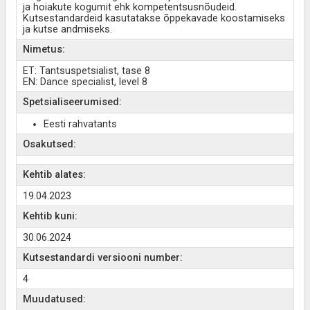
ja hoiakute kogumit ehk kompetentsusnõudeid.
Kutsestandardeid kasutatakse õppekavade koostamiseks
ja kutse andmiseks.
Nimetus:
ET: Tantsuspetsialist, tase 8
EN: Dance specialist, level 8
Spetsialiseerumised:
Eesti rahvatants
Osakutsed:
Kehtib alates:
19.04.2023
Kehtib kuni:
30.06.2024
Kutsestandardi versiooni number:
4
Muudatused: