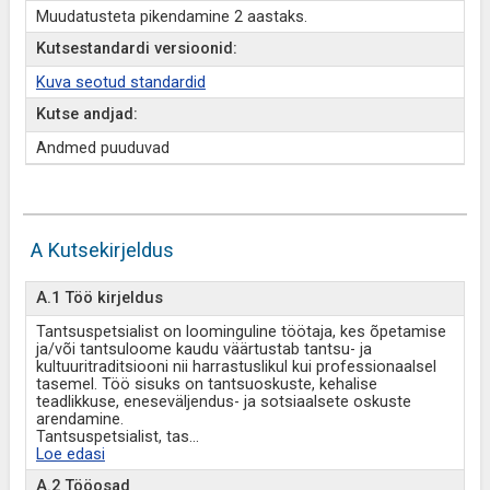
Muudatusteta pikendamine 2 aastaks.
Kutsestandardi versioonid:
Kuva seotud standardid
Kutse andjad:
Andmed puuduvad
A Kutsekirjeldus
A.1 Töö kirjeldus
Tantsuspetsialist on loominguline töötaja, kes õpetamise
ja/või tantsuloome kaudu väärtustab tantsu- ja
kultuuritraditsiooni nii harrastuslikul kui professionaalsel
tasemel. Töö sisuks on tantsuoskuste, kehalise
teadlikkuse, eneseväljendus- ja sotsiaalsete oskuste
arendamine.
Tantsuspetsialist, tas
...
Loe edasi
A.2 Tööosad