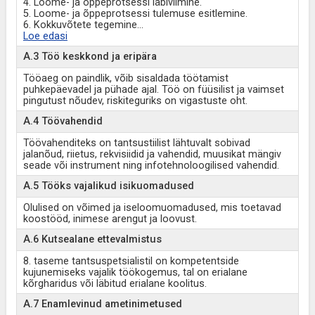
4. Loome- ja õppeprotsessi läbiviimine.
5. Loome- ja õppeprotsessi tulemuse esitlemine.
6. Kokkuvõtete tegemine
...
Loe edasi
A.3 Töö keskkond ja eripära
Tööaeg on paindlik, võib sisaldada töötamist
puhkepäevadel ja pühade ajal. Töö on füüsilist ja vaimset
pingutust nõudev, riskiteguriks on vigastuste oht.
A.4 Töövahendid
Töövahenditeks on tantsustiilist lähtuvalt sobivad
jalanõud, riietus, rekvisiidid ja vahendid, muusikat mängiv
seade või instrument ning infotehnoloogilised vahendid.
A.5 Tööks vajalikud isikuomadused
Olulised on võimed ja iseloomuomadused, mis toetavad
koostööd, inimese arengut ja loovust.
A.6 Kutsealane ettevalmistus
8. taseme tantsuspetsialistil on kompetentside
kujunemiseks vajalik töökogemus, tal on erialane
kõrgharidus või läbitud erialane koolitus.
A.7 Enamlevinud ametinimetused