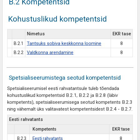
B.2 Kompetentsid
Kohustuslikud kompetentsid
Nimetus
EKR tase
B.2.1
Tantsuks sobiva keskkonna loomine
8
B.2.2
Valdkonna arendamine
8
Spetsialiseerumistega seotud kompetentsid
Spetsialiseerumisel eesti rahvatantsule tuleb tõendada
kohustuslikud kompetentsid B.2.1, B.2.2 ja B.2.8 (läbiv
kompetents), spetsialiseerumisega seotud kompetents B.2.3
ning vähemalt üks valitavatest kompetentsidest B.2.4 - B.2.7.
Eesti rahvatants
Kompetents
EKR tase
B.2.3
Eesti rahvatants
8