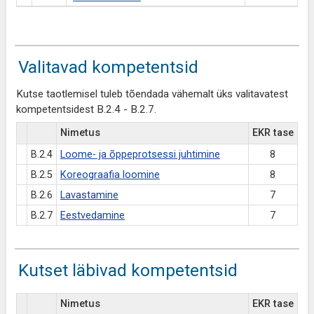
Valitavad kompetentsid
Kutse taotlemisel tuleb tõendada vähemalt üks valitavatest
kompetentsidest B.2.4 - B.2.7.
Nimetus
EKR tase
B.2.4
Loome- ja õppeprotsessi juhtimine
8
B.2.5
Koreograafia loomine
8
B.2.6
Lavastamine
7
B.2.7
Eestvedamine
7
Kutset läbivad kompetentsid
Nimetus
EKR tase