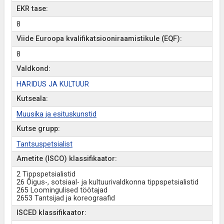
EKR tase:
8
Viide Euroopa kvalifikatsiooniraamistikule (EQF):
8
Valdkond:
HARIDUS JA KULTUUR
Kutseala:
Muusika ja esituskunstid
Kutse grupp:
Tantsuspetsialist
Ametite (ISCO) klassifikaator:
2 Tippspetsialistid
26 Õigus-, sotsiaal- ja kultuurivaldkonna tippspetsialistid
265 Loomingulised töötajad
2653 Tantsijad ja koreograafid
ISCED klassifikaator: