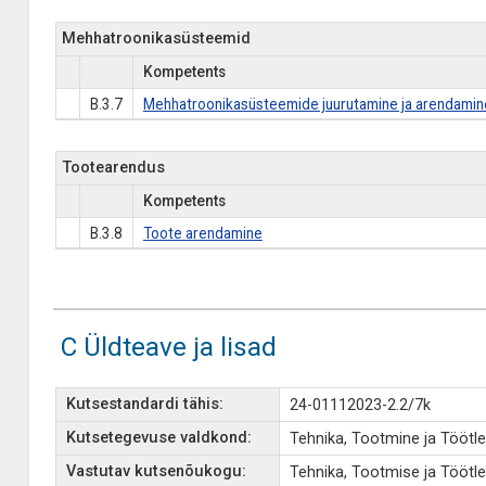
Mehhatroonikasüsteemid
Kompetents
B.3.7
Mehhatroonikasüsteemide juurutamine ja arendamin
Tootearendus
Kompetents
B.3.8
Toote arendamine
C Üldteave ja lisad
Kutsestandardi tähis:
24-01112023-2.2/7k
Kutsetegevuse valdkond:
Tehnika, Tootmine ja Töötl
Vastutav kutsenõukogu:
Tehnika, Tootmise ja Tööt