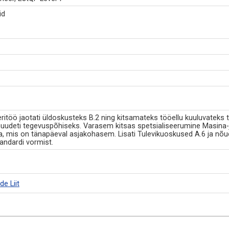
id
töö jaotati üldoskusteks B.2 ning kitsamateks tööellu kuuluvateks te
deti tegevuspõhiseks. Varasem kitsas spetsialiseerumine Masina-ja
mis on tänapäeval asjakohasem. Lisati Tulevikuoskused A.6 ja nõud
ndardi vormist.
e Liit