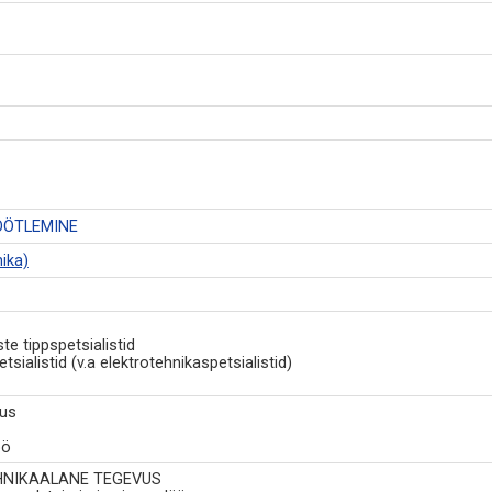
ÖÖTLEMINE
ika)
e tippspetsialistid
sialistid (v.a elektrotehnikaspetsialistid)
tus
öö
EHNIKAALANE TEGEVUS