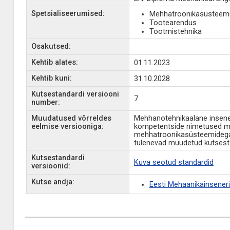
Spetsialiseerumised:
Mehhatroonikasüsteem
Tootearendus
Tootmistehnika
Osakutsed:
Kehtib alates:
01.11.2023
Kehtib kuni:
31.10.2028
Kutsestandardi versiooni
7
number:
Muudatused võrreldes
Mehhanotehnikaalane inseneri
eelmise versiooniga:
kompetentside nimetused muu
mehhatroonikasüsteemidega, 
tulenevad muudetud kutsesta
Kutsestandardi
Kuva seotud standardid
versioonid:
Kutse andja:
Eesti Mehaanikainsenerid