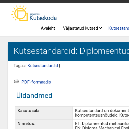
Avaleht
Väljastatud kutsed
Kutsestan
Kutsestandardid: Diplomeeritu
Tagasi:
Kutsestandardid
|
PDF-formaadis
Üldandmed
Kasutusala:
Kutsestandard on dokument, 
kompetentsusnõudeid. Kutse
Nimetus:
ET: Diplomeeritud mehaanika
EN: Diploma Mechanical Engi