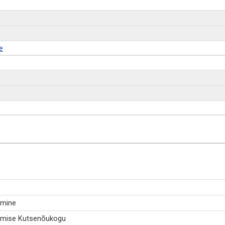
e
emine
lemise Kutsenõukogu