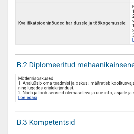
Kvalifikatsiooninõuded haridusele ja töökogemusele:
B.2 Diplomeeritud mehaanikainsene
Mõtlemisoskused
1. Analüüsib oma teadmisi ja oskusi, määratleb koolitusvaj
ning lugedes erialakirjandust.
2. Näeb ja loob seoseid olemasoleva ja uue info, asjade ja 
Loe edasi
B.3 Kompetentsid