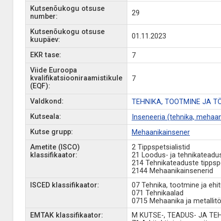
Kutsenõukogu otsuse
29
number:
Kutsenõukogu otsuse
01.11.2023
kuupäev:
EKR tase:
7
Viide Euroopa
kvalifikatsiooniraamistikule
7
(EQF):
Valdkond:
TEHNIKA, TOOTMINE JA T
Kutseala:
Inseneeria (tehnika, mehaan
Kutse grupp:
Mehaanikainsener
Ametite (ISCO)
2 Tippspetsialistid
klassifikaator:
21 Loodus- ja tehnikateadust
214 Tehnikateaduste tippspet
2144 Mehaanikainsenerid
ISCED klassifikaator:
07 Tehnika, tootmine ja ehi
071 Tehnikaalad
0715 Mehaanika ja metallit
EMTAK klassifikaator:
M KUTSE-, TEADUS- JA T