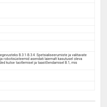
gevusteks B.3.1-B.3.4. Spetsialiseerumiste ja valitavate
 robotisüsteemid asendati laiemalt kasutusel oleva
ed kutse taotlemisel ja taastõendamisel B.1, mis