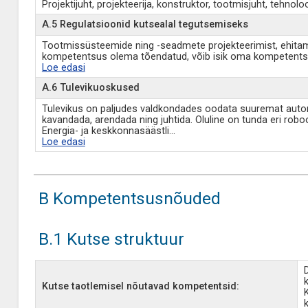
Projektijuht, projekteerija, konstruktor, tootmisjuht, tehn
A.5 Regulatsioonid kutsealal tegutsemiseks
Tootmissüsteemide ning -seadmete projekteerimist, ehitamist
kompetentsus olema tõendatud, võib isik oma kompetentsu
Loe edasi
A.6 Tulevikuoskused
Tulevikus on paljudes valdkondades oodata suuremat autom
kavandada, arendada ning juhtida. Oluline on tunda eri ro
Energia- ja keskkonnasäästli
...
Loe edasi
B Kompetentsusnõuded
B.1 Kutse struktuur
Kutse taotlemisel nõutavad kompetentsid: