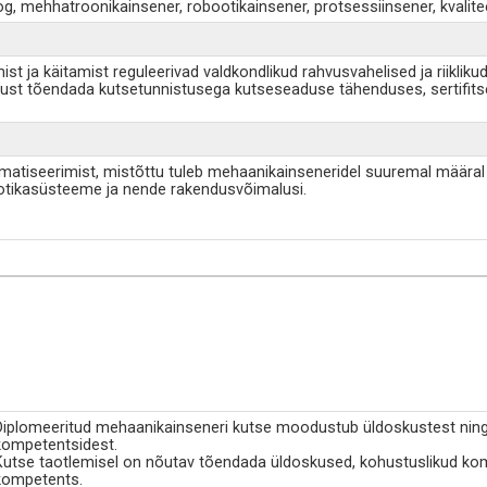
oloog, mehhatroonikainsener, robootikainsener, protsessiinsener, kval
 ja käitamist reguleerivad valdkondlikud rahvusvahelised ja riiklikud 
st tõendada kutsetunnistusega kutseseaduse tähenduses, sertifits
atiseerimist, mistõttu tuleb mehaanikainseneridel suuremal määral
bootikasüsteeme ja nende rakendusvõimalusi.
Diplomeeritud mehaanikainseneri kutse moodustub üldoskustest ning 
kompetentsidest.
Kutse taotlemisel on nõutav tõendada üldoskused, kohustuslikud ko
kompetents.