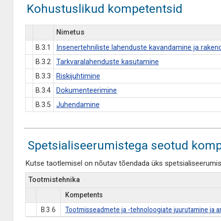
Kohustuslikud kompetentsid
Nimetus
B.3.1
Insenertehniliste lahenduste kavandamine ja rake
B.3.2
Tarkvaralahenduste kasutamine
B.3.3
Riskijuhtimine
B.3.4
Dokumenteerimine
B.3.5
Juhendamine
Spetsialiseerumistega seotud komp
Kutse taotlemisel on nõutav tõendada üks spetsialiseerumi
Tootmistehnika
Kompetents
B.3.6
Tootmisseadmete ja -tehnoloogiate juurutamine ja 