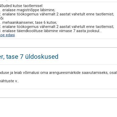
Nõuded kutse taotlemisel:
1. erialase magistriõppe läbimine;
2. erialane töökogemus vähemalt 2 aastat vahetult enne taotlemist;
või
1. mehaanikainsener, tase 6 kutse;
2. erialane töökogemus vähemalt 2 aastat vahetult enne taotlemist;
3. erialase täiendkoolituse läbimine viimase 7 aasta jooksul
...
Loe edasi
r, tase 7 üldoskused
aduse ja leiab võimalusi oma arengueesmärkide saavutamiseks, osaled
nähtuste v
...