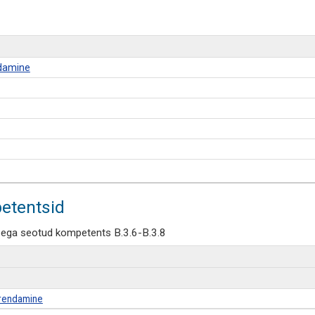
ndamine
etentsid
sega seotud kompetents B.3.6-B.3.8
arendamine