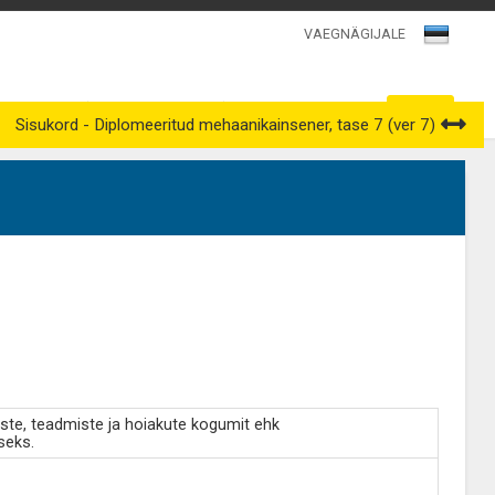
VAEGNÄGIJALE
Kutsenõukogud
Väljavõtted kutseregistrist
Sisukord - Diplomeeritud mehaanikainsener, tase 7 (ver 7)
ste, teadmiste ja hoiakute kogumit ehk
seks.