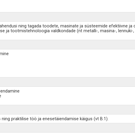
ahendusi ning tagada toodete, masinate ja süsteemide efektiivne ja 
ja tootmistehnoloogia valdkondade (nt metalli-, masina-, lennuki-, au
amine
arendamine
e
ng praktilise töö ja enesetäiendamise käigus (vt B.1).