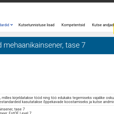
dardid
Kutsetunnistuse lisad
Kompetentsid
Kutse andjad
d mehaanikainsener, tase 7
milles kirjeldatakse tööd ning töö edukaks tegemiseks vajalike osku
standardeid kasutatakse õppekavade koostamiseks ja kutse andmi
insener, tase 7
neer, EstQF Level 7