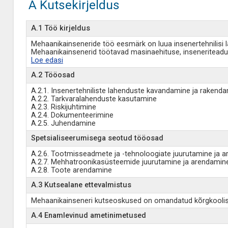
A Kutsekirjeldus
A.1 Töö kirjeldus
Mehaanikainseneride töö eesmärk on luua insenertehnilisi l
Mehaanikainsenerid töötavad masinaehituse, inseneriteaduse 
Loe edasi
A.2 Tööosad
A.2.1. Insenertehniliste lahenduste kavandamine ja rakend
A.2.2. Tarkvaralahenduste kasutamine
A.2.3. Riskijuhtimine
A.2.4. Dokumenteerimine
A.2.5. Juhendamine
Spetsialiseerumisega seotud tööosad
A.2.6. Tootmisseadmete ja -tehnoloogiate juurutamine ja 
A.2.7. Mehhatroonikasüsteemide juurutamine ja arendamin
A.2.8. Toote arendamine
A.3 Kutsealane ettevalmistus
Mehaanikainseneri kutseoskused on omandatud kõrgkoolis ni
A.4 Enamlevinud ametinimetused