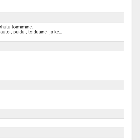
ohutu toimimine.
to-, puidu-, toiduaine- ja ke
...