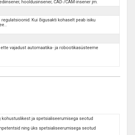
iteediinsener, hooldusinsener, CAD-/CAM-insener jm.
regulatsioonid. Kui õigusakti kohaselt peab isiku
ee
...
 ette vajadust automaatika- ja robootikasüsteeme
kohustuslikest ja spetsialiseerumisega seotud
mpetentsid ning üks spetsialiseerumisega seotud