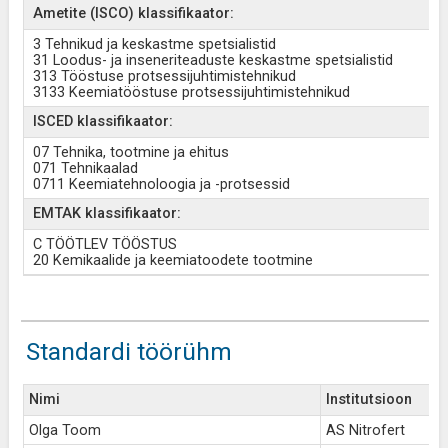
Ametite (ISCO) klassifikaator:
3 Tehnikud ja keskastme spetsialistid
31 Loodus- ja inseneriteaduste keskastme spetsialistid
313 Tööstuse protsessijuhtimistehnikud
3133 Keemiatööstuse protsessijuhtimistehnikud
ISCED klassifikaator:
07 Tehnika, tootmine ja ehitus
071 Tehnikaalad
0711 Keemiatehnoloogia ja -protsessid
EMTAK klassifikaator:
C TÖÖTLEV TÖÖSTUS
20 Kemikaalide ja keemiatoodete tootmine
Standardi töörühm
Nimi
Institutsioon
Olga Toom
AS Nitrofert