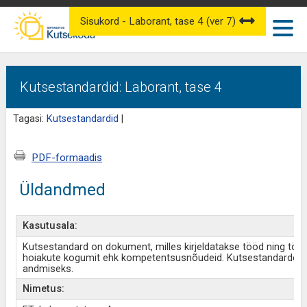
Sisukord - Laborant, tase 4 (ver 7)
Kutsestandardid: Laborant, tase 4
Tagasi:
Kutsestandardid
|
PDF-formaadis
Üldandmed
Kasutusala:
Kutsestandard on dokument, milles kirjeldatakse tööd ning töö
hoiakute kogumit ehk kompetentsusnõudeid. Kutsestandardeid
andmiseks.
Nimetus: