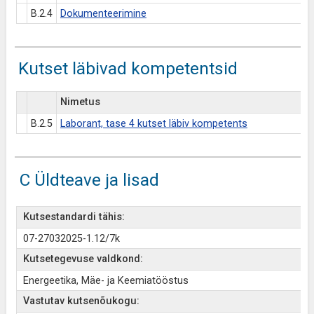
B.2.4
Dokumenteerimine
Kutset läbivad kompetentsid
Nimetus
B.2.5
Laborant, tase 4 kutset läbiv kompetents
C Üldteave ja lisad
Kutsestandardi tähis:
07-27032025-1.12/7k
Kutsetegevuse valdkond:
Energeetika, Mäe- ja Keemiatööstus
Vastutav kutsenõukogu: