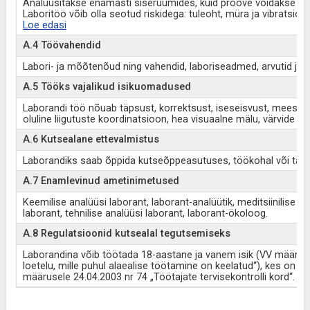
Analüüsitakse enamasti siseruumides, kuid proove võidakse võt
Laboritöö võib olla seotud riskidega: tuleoht, müra ja vibratsi
Loe edasi
A.4 Töövahendid
Labori- ja mõõtenõud ning vahendid, laboriseadmed, arvutid ja 
A.5 Tööks vajalikud isikuomadused
Laborandi töö nõuab täpsust, korrektsust, iseseisvust, meesk
oluline liigutuste koordinatsioon, hea visuaalne mälu, värvide e
A.6 Kutsealane ettevalmistus
Laborandiks saab õppida kutseõppeasutuses, töökohal või täis
A.7 Enamlevinud ametinimetused
Keemilise analüüsi laborant, laborant-analüütik, meditsiinilise an
laborant, tehnilise analüüsi laborant, laborant-ökoloog.
A.8 Regulatsioonid kutsealal tegutsemiseks
Laborandina võib töötada 18-aastane ja vanem isik (VV määrus
loetelu, mille puhul alaealise töötamine on keelatud“), kes on läb
määrusele 24.04.2003 nr 74 „Töötajate tervisekontrolli kord“.