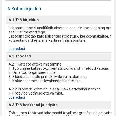
A Kutsekirjeldus
A.1 Töö kirjeldus
Laborant, tase 4 analüüsib ainete ja segude koostist ning omadus
analüüsi meetoditega.
Laborant töötab katselaborites (tööstus-, keskkonnakaitse, teadu
kutsestandard ei laiene kalibreerimislaboritele.
...
Loe edasi
A.2 Tööosad
A.2.1 Katsete ettevalmistamine
1. Tutvumine katsedokumentatsiooniga, sh metoodikatega.
2. Oma töö organiseerimine.
3. Standardlahuste ja reaktiivide valmistamine.
4. Katseseadmete ettevalmistamine tööks.
A.2.2 Proovide võtmine ja analüüsiks ettevalmistamine
1. Proovide võtmise ettevalmist
...
Loe edasi
A.3 Töö keskkond ja eripära
Tööstuses töötavad laborandid tavaliselt graafiku alusel vahetu