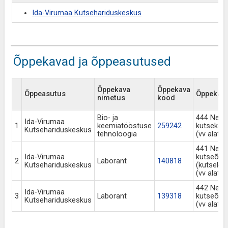
Ida-Virumaa Kutsehariduskeskus
Õppekavad ja õppeasutused
Õppekava
Õppekava
Õppeasutus
Õppekava 
nimetus
kood
Bio- ja
444 Nelj
Ida-Virumaa
1
keemiatööstuse
259242
kutsekes
Kutsehariduskeskus
tehnoloogia
(vv alate
441 Nelj
Ida-Virumaa
kutseõp
2
Laborant
140818
Kutsehariduskeskus
(kutseke
(vv alate
442 Nelj
Ida-Virumaa
3
Laborant
139318
kutseõp
Kutsehariduskeskus
(vv alate