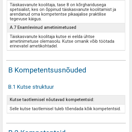
Täiskasvanute koolitaja, tase 8 on kõrgharidusega
spetsialist, kes on õppinud täiskasvanute koolitamist ja
arendanud oma kompetentse pikaajalise praktilise
tegevuse käigus.
A.7 Enamlevinud ametinimetused
Täiskasvanute koolitaja kutse ei eelda ühtse
ametinimetuse olemasolu. Kutse omanik võib töötada
erinevatel ametikohtadel.
B Kompetentsusnõuded
B.1 Kutse struktuur
Kutse taotlemisel nõutavad kompetentsid:
Selle kutse taotlemisel tuleb tõendada kõik kompetentsid.