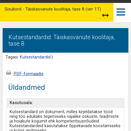
Sisukord - Täiskasvanute koolitaja, tase 8 (ver 11)
Kutsestandardid: Täiskasvanute koolitaja,
tase 8
Tagasi:
Kutsestandardid
|
PDF-formaadis
Üldandmed
Kasutusala:
Kutsestandard on dokument, milles kirjeldatakse tööd
ning töö edukaks tegemiseks vajalike oskuste, teadmiste
ja hoiakute kogumit ehk kompetentsusnõudeid.
Kutsestandardeid kasutatakse õppekavade koostamiseks
ja kutse andmiseks.