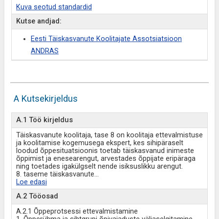
Kuva seotud standardid
Kutse andjad:
Eesti Täiskasvanute Koolitajate Assotsiatsioon
ANDRAS
A Kutsekirjeldus
A.1 Töö kirjeldus
Täiskasvanute koolitaja, tase 8 on koolitaja ettevalmistuse
ja koolitamise kogemusega ekspert, kes sihipäraselt
loodud õppesituatsioonis toetab täiskasvanud inimeste
õppimist ja enesearengut, arvestades õppijate eripäraga
ning toetades igakülgselt nende isiksuslikku arengut.
8. taseme täiskasvanute
...
Loe edasi
A.2 Tööosad
A.2.1 Õppeprotsessi ettevalmistamine