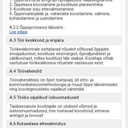
1. Õpperühma ja sihtgrupi õpivajaduste väljaselgitamine
2. Õppekava koostamine ja koolituse planeerimine.
3. Koolituse sisu ettevalmistamine.
4. Õppematerjalide ja -vahendite koostamine, valimine,
kohandamine ja uuendamine.
A.2.2 Õppeprotsessi läbiviimi
...
Loe edasi
A.3 Töö keskkond ja eripära
Töökeskkonnale esitatavad nõuded sõltuvad õppijate
erivajadustest, koolituse eesmärgist, õpiväljunditest ja
valdkonnast, milles koolitust läbi viiakse. Koolitaja võtab
vastutuse töökeskkonna nõuetele vastavuse eest.
A.4 Töövahendid
Töövahenditeks on õpet toetavad, sh info- ja
kommunikatsioonitehnoloogia ja muud õppe läbiviimiseks
ning loovtegevusteks vajalikud vahendid.
A.5 Tööks vajalikud isikuomadused
Täiskasvanute koolitajale on olulised võimed ja
iseloomuomadused, mis toetavad koostööd, inimese
arengut ja loovust.
A.6 Kutsealane ettevalmistus