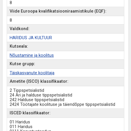
8
Viide Euroopa kvalifikatsiooniraamistikule (EQF):
8
Valdkond:
HARIDUS JA KULTUUR
Kutseala:
Nõustamine ja koolitus
Kutse grupp:
Täiskasvanute koolitaja
Ametite (ISCO) klassifikaator:
2 Tippspetsialistid
24 Äri ja halduse tippspetsialistid
242 Halduse tippspetsialistid
2424 Töötajate koolituse ja täiendõppe tippspetsialistid
ISCED klassifikaator:
01 Haridus
011 Haridus