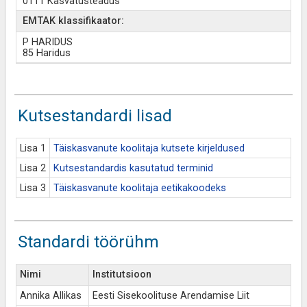
0111 Kasvatusteadus
EMTAK klassifikaator:
P HARIDUS
85 Haridus
Kutsestandardi lisad
Lisa 1
Täiskasvanute koolitaja kutsete kirjeldused
Lisa 2
Kutsestandardis kasutatud terminid
Lisa 3
Täiskasvanute koolitaja eetikakoodeks
Standardi töörühm
Nimi
Institutsioon
Annika Allikas
Eesti Sisekoolituse Arendamise Liit