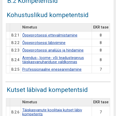
B.2 Kompetentsid
Kohustuslikud kompetentsid
Nimetus
EKR tase
B.2.1
Õppeprotsessi ettevalmistamine
8
B.2.2
Õppeprotsessi läbiviimine
8
B.2.3
Õppeprotsessi analüüs ja hindamine
8
Arendus-, loome- või teadustegevus
B.2.4
8
täiskasvanuhariduse valdkonnas
B.2.5
Professionaalne enesearendamine
7
Kutset läbivad kompetentsid
Nimetus
EKR tase
Täiskasvanute koolitaja kutset läbiv
B.2.6
7
kompetents