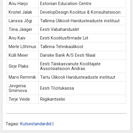
Anu Harjo
Estonian Education Centre
Kristel Jalak
DevelopDesign Koolitus & Konsultatsioon
Larissa Jõgi
Tallinna Ülikooli Haridusteaduste instituut
Tiina Jääger
Eesti Vabaharidusliit
Anu Kaiv
Eesti Koolitusfirmade Liit
Merle Lõhmus
Tallinna Tehnikaülikool
Külli Meier
Danske Bank A/S Eesti filiaal
Eesti Täiskasvanute Koolitajate
Sirje Plaks
Assotsiatsioon Andras
Marvi Remmik
Tartu Ülikooli Haridusteaduste instituut
Jevgenia
Eesti Töötukassa
Smirnova
Terje Veide
Riigikantselei
Tagasi:
Kutsestandardid
|