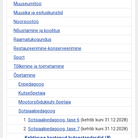
Muuseumitöö
Muusika ja esituskunstid
Noorsootöö
Nõustamine ja koolitus
Raamatukogundus
Restaureerimine-konserveerimine
Sport
Tõlkimine ja toimetamine
Õpetamine
Eripedagoog
Kutseõpetaja
Mootorsõidukijuhi õpetaja
Sotsiaalpedagoog
1.
Sotsiaalpedagoog, tase 6
(kehtib kuni 31.12.2028)
2.
Sotsiaalpedagoog, tase 7
(kehtib kuni 31.12.2028)
Kehtivuse kaotanud kutsestandardid (8)