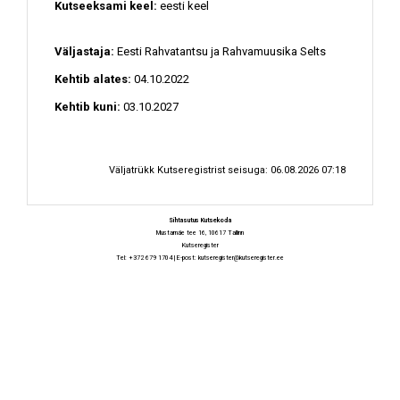
Kutseeksami keel:
eesti keel
Väljastaja:
Eesti Rahvatantsu ja Rahvamuusika Selts
Kehtib alates:
04.10.2022
Kehtib kuni:
03.10.2027
Väljatrükk Kutseregistrist seisuga: 06.08.2026 07:18
Sihtasutus Kutsekoda
Mustamäe tee 16, 10617 Tallinn
Kutseregister
Tel: +372 679 1704 | E-post:
kutseregister@kutseregister.ee