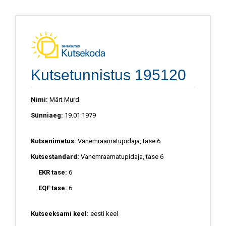
Kutsetunnistus 195120
Nimi:
Märt Murd
Sünniaeg:
19.01.1979
Kutsenimetus:
Vanemraamatupidaja, tase 6
Kutsestandard:
Vanemraamatupidaja, tase 6
EKR tase:
6
EQF tase:
6
Kutseeksami keel:
eesti keel