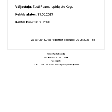
Väljastaja:
Eesti Raamatupidajate Kogu
Kehtib alates:
31.05.2023
Kehtib kuni:
30.05.2028
Väljatrükk Kutseregistrist seisuga: 06.08.2026 13:51
Sihtasutus Kutsekoda
Mustamäe tee 16, 10617 Tallinn
Kutseregister
Tel: +372 679 1704 | E-post:
kutseregister@kutseregister.ee