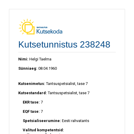
Kutsetunnistus 238248
Nimi:
Helgi Taelma
Sünniaeg:
08.04.1960
Kutsenimetus:
Tantsuspetsialist, tase 7
Kutsestandard:
Tantsuspetsialist, tase 7
EKR tase:
7
EQF tase:
7
Spetsialiseerumine:
Eesti rahvatants
Valitud kompetentsid: