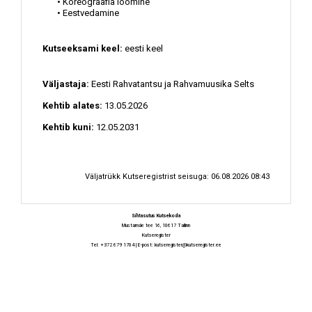
• Koreograafia loomine
• Eestvedamine
Kutseeksami keel:
eesti keel
Väljastaja:
Eesti Rahvatantsu ja Rahvamuusika Selts
Kehtib alates:
13.05.2026
Kehtib kuni:
12.05.2031
Väljatrükk Kutseregistrist seisuga: 06.08.2026 08:43
Sihtasutus Kutsekoda
Mustamäe tee 16, 10617 Tallinn
Kutseregister
Tel: +372 679 1704 | E-post:
kutseregister@kutseregister.ee