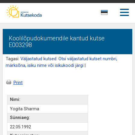
Koolilõpudokumendile kantud kutse
E003298
Tagasi:
Väljastatud kutsed: Otsi väljastatud kutset numbri,
märksõna, isiku nime või isikukoodi järgi
|
Print
Nimi:
Yogita Sharma
Sünniaeg:
22.05.1992