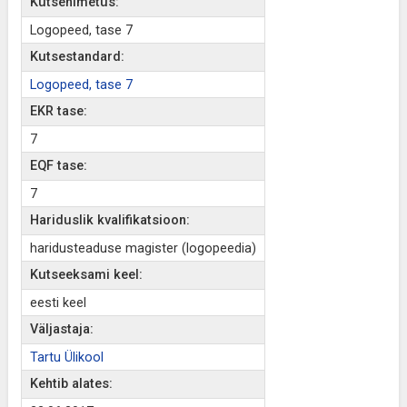
Kutsenimetus:
Logopeed, tase 7
Kutsestandard:
Logopeed, tase 7
EKR tase:
7
EQF tase:
7
Hariduslik kvalifikatsioon:
haridusteaduse magister (logopeedia)
Kutseeksami keel:
eesti keel
Väljastaja:
Tartu Ülikool
Kehtib alates: