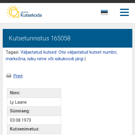
Kutsetunnistus 165058
Tagasi:
Väljastatud kutsed: Otsi väljastatud kutset numbri,
märksõna, isiku nime või isikukoodi järgi
|
Print
Nimi:
Ly Laane
Sünniaeg:
03.08.1973
Kutsenimetus: