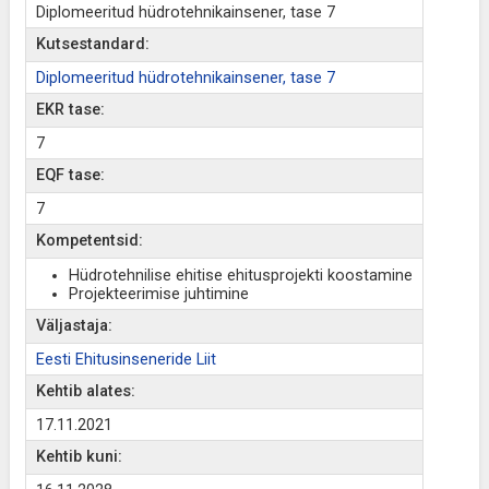
Diplomeeritud hüdrotehnikainsener, tase 7
Kutsestandard:
Diplomeeritud hüdrotehnikainsener, tase 7
EKR tase:
7
EQF tase:
7
Kompetentsid:
Hüdrotehnilise ehitise ehitusprojekti koostamine
Projekteerimise juhtimine
Väljastaja:
Eesti Ehitusinseneride Liit
Kehtib alates:
17.11.2021
Kehtib kuni: