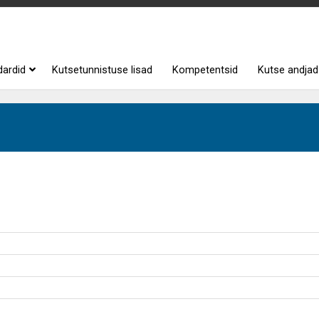
dardid
Kutsetunnistuse lisad
Kompetentsid
Kutse andjad