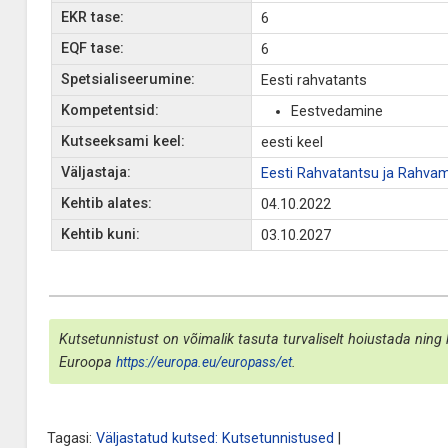
EKR tase:
6
EQF tase:
6
Spetsialiseerumine:
Eesti rahvatants
Kompetentsid:
Eestvedamine
Kutseeksami keel:
eesti keel
Väljastaja:
Eesti Rahvatantsu ja Rahvam
Kehtib alates:
04.10.2022
Kehtib kuni:
03.10.2027
Kutsetunnistust on võimalik tasuta turvaliselt hoiustada ning 
Euroopa
https://europa.eu/europass/et
.
Tagasi:
Väljastatud kutsed: Kutsetunnistused
|