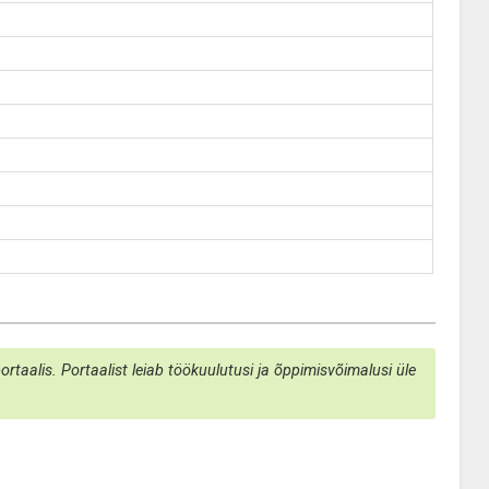
taalis. Portaalist leiab töökuulutusi ja õppimisvõimalusi üle