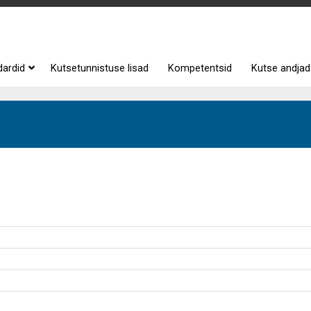
dardid
Kutsetunnistuse lisad
Kompetentsid
Kutse andjad