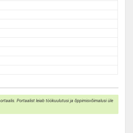
taalis. Portaalist leiab töökuulutusi ja õppimisvõimalusi üle