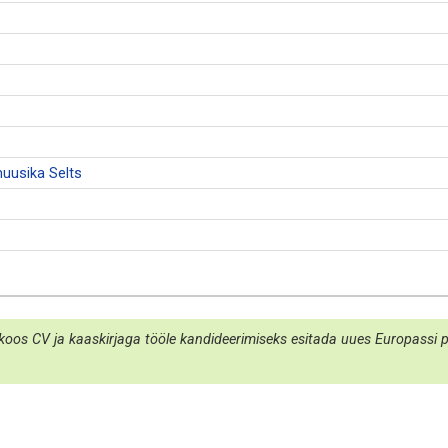
uusika Selts
koos CV ja kaaskirjaga tööle kandideerimiseks esitada uues Europassi por