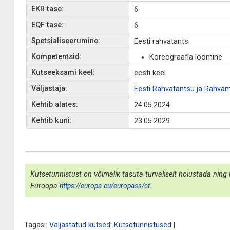
EKR tase:
6
EQF tase:
6
Spetsialiseerumine:
Eesti rahvatants
Kompetentsid:
Koreograafia loomine
Kutseeksami keel:
eesti keel
Väljastaja:
Eesti Rahvatantsu ja Rahvam
Kehtib alates:
24.05.2024
Kehtib kuni:
23.05.2029
Kutsetunnistust on võimalik tasuta turvaliselt hoiustada ning 
Euroopa
https://europa.eu/europass/et
.
Tagasi:
Väljastatud kutsed: Kutsetunnistused
|