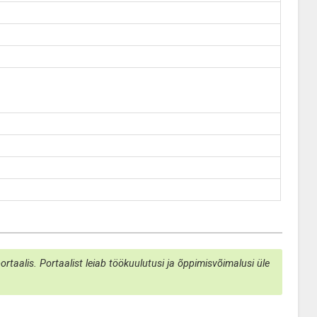
taalis. Portaalist leiab töökuulutusi ja õppimisvõimalusi üle