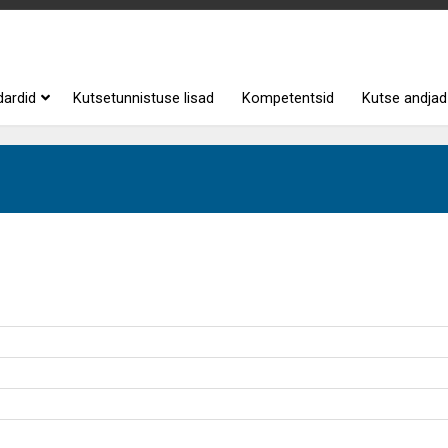
dardid
Kutsetunnistuse lisad
Kompetentsid
Kutse andjad