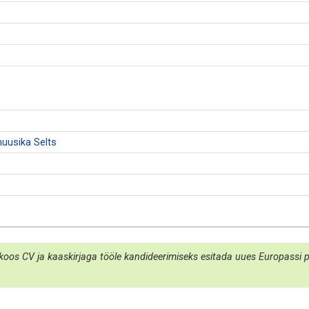
uusika Selts
koos CV ja kaaskirjaga tööle kandideerimiseks esitada uues Europassi por