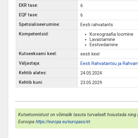
EKR tase:
6
EQF tase:
6
Spetsialiseerumine:
Eesti rahvatants
Kompetentsid:
Koreograafia loomine
Lavastamine
Eestvedamine
Kutseeksami keel:
eesti keel
Väljastaja:
Eesti Rahvatantsu ja Rahvam
Kehtib alates:
24.05.2024
Kehtib kuni:
23.05.2029
Kutsetunnistust on võimalik tasuta turvaliselt hoiustada ning 
Euroopa
https://europa.eu/europass/et
.