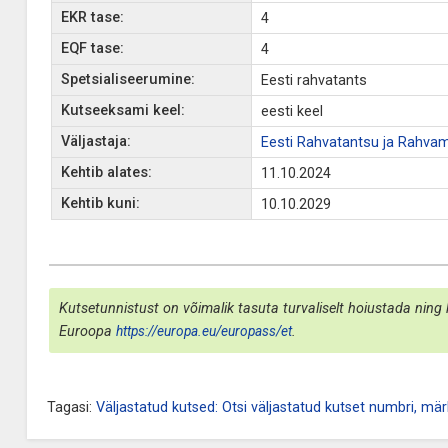
EKR tase:
4
EQF tase:
4
Spetsialiseerumine:
Eesti rahvatants
Kutseeksami keel:
eesti keel
Väljastaja:
Eesti Rahvatantsu ja Rahvam
Kehtib alates:
11.10.2024
Kehtib kuni:
10.10.2029
Kutsetunnistust on võimalik tasuta turvaliselt hoiustada ning 
Euroopa
https://europa.eu/europass/et
.
Tagasi:
Väljastatud kutsed: Otsi väljastatud kutset numbri, märk