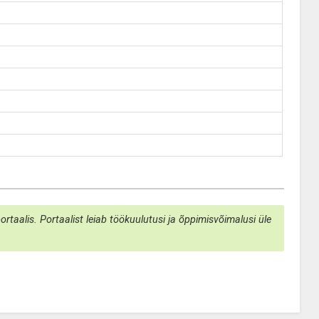
taalis. Portaalist leiab töökuulutusi ja õppimisvõimalusi üle