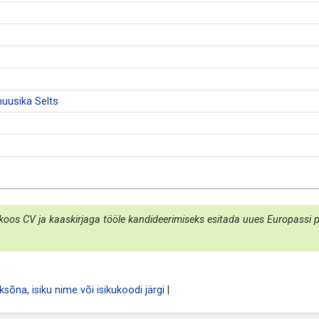
uusika Selts
koos CV ja kaaskirjaga tööle kandideerimiseks esitada uues Europassi por
sõna, isiku nime või isikukoodi järgi
|