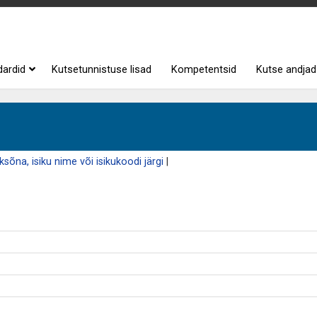
dardid
Kutsetunnistuse lisad
Kompetentsid
Kutse andjad
sõna, isiku nime või isikukoodi järgi
|