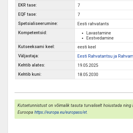
EKR tase:
7
EQF tase:
7
Spetsialiseerumine:
Eesti rahvatants
Kompetentsid:
Lavastamine
Eestvedamine
Kutseeksami keel:
eesti keel
Väljastaja:
Eesti Rahvatantsu ja Rahvam
Kehtib alates:
19.05.2025
Kehtib kuni:
18.05.2030
Kutsetunnistust on võimalik tasuta turvaliselt hoiustada ning 
Euroopa
https://europa.eu/europass/et
.