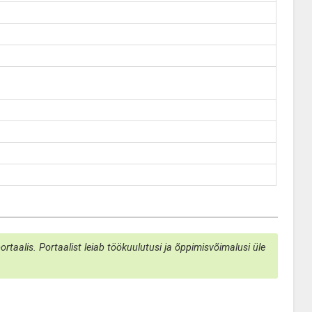
taalis. Portaalist leiab töökuulutusi ja õppimisvõimalusi üle