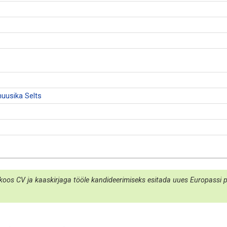
uusika Selts
koos CV ja kaaskirjaga tööle kandideerimiseks esitada uues Europassi por