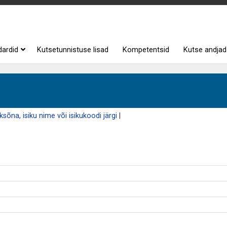
dardid
Kutsetunnistuse lisad
Kompetentsid
Kutse andjad
sõna, isiku nime või isikukoodi järgi
|