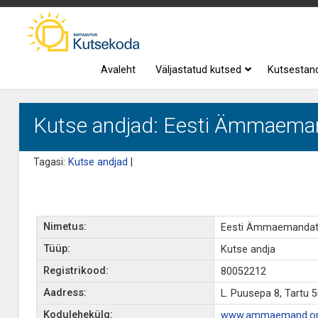
Avaleht
Väljastatud kutsed
Kutsestan
Kutse andjad: Eesti Ämmaema
Tagasi:
Kutse andjad
|
Nimetus:
Eesti Ämmaemandat
Tüüp:
Kutse andja
Registrikood:
80052212
Aadress:
L. Puusepa 8, Tartu 
Kodulehekülg:
www.ammaemand.o