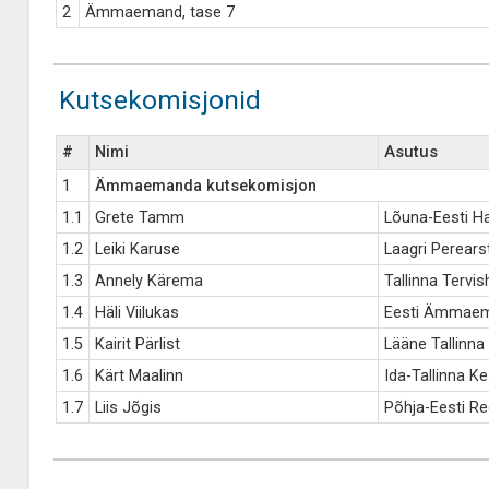
2
Ämmaemand, tase 7
Kutsekomisjonid
#
Nimi
Asutus
1
Ämmaemanda kutsekomisjon
1.1
Grete Tamm
Lõuna-Eesti Ha
1.2
Leiki Karuse
Laagri Perears
1.3
Annely Kärema
Tallinna Tervi
1.4
Häli Viilukas
Eesti Ämmaem
1.5
Kairit Pärlist
Lääne Tallinna
1.6
Kärt Maalinn
Ida-Tallinna K
1.7
Liis Jõgis
Põhja-Eesti Re