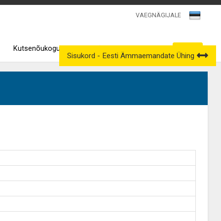
VAEGNÄGIJALE
Kutsenõukogud
Väljavõtted kutseregistrist
Sisukord - Eesti Ämmaemandate Ühing