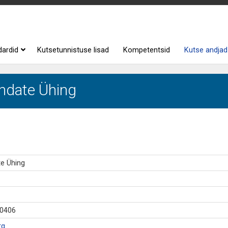
dardid
Kutsetunnistuse lisad
Kompetentsid
Kutse andjad
ndate Ühing
e Ühing
50406
rg