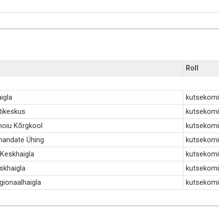
Roll
igla
kutsekomi
tikeskus
kutsekomi
shoiu Kõrgkool
kutsekomis
andate Ühing
kutsekomis
 Keskhaigla
kutsekomis
eskhaigla
kutsekomis
gionaalhaigla
kutsekomis