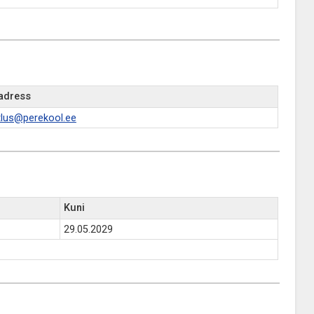
aadress
tlus@perekool.ee
Kuni
29.05.2029