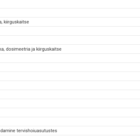
, kiirguskaitse
ka, dosimeetria ja kiirguskaitse
ndamine tervishoiuasutustes