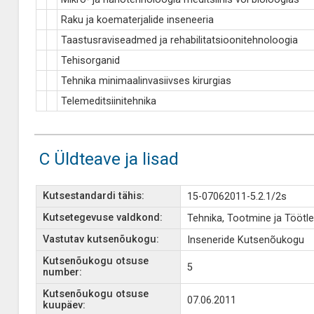
Raku ja koematerjalide inseneeria
Taastusraviseadmed ja rehabilitatsioonitehnoloogia
Tehisorganid
Tehnika minimaalinvasiivses kirurgias
Telemeditsiinitehnika
C Üldteave ja lisad
Kutsestandardi tähis:
15-07062011-5.2.1/2s
Kutsetegevuse valdkond:
Tehnika, Tootmine ja Töötl
Vastutav kutsenõukogu:
Inseneride Kutsenõukogu
Kutsenõukogu otsuse
5
number:
Kutsenõukogu otsuse
07.06.2011
kuupäev: