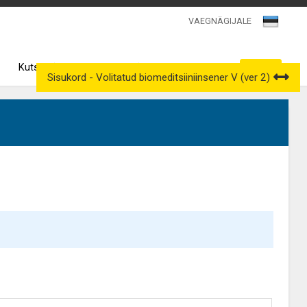
VAEGNÄGIJALE
Kutsenõukogud
Väljavõtted kutseregistrist
Sisukord - Volitatud biomeditsiiniinsener V (ver 2)