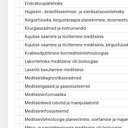
Endoskoopiatehnika
Hügieeni-, desinfitseerimise- ja sterilisatsioonitehnika
Kiirgusfüüsika, kiirgusteraapia planeerimine, dosimeetria
Kirurgiaseadmed ja instrumendid
Kujutise saamine ja töötlemine meditsiinis
Kujutise saamine ja töötlemine meditsiinis, kiirgusfüüsi
Kvaliteedijuhtimine biomeditsiinitehnoloogias
Laboritehnika meditsiinis või bioloogias
Laserite kasutamine meditsiinis
Meditsiinidiagnostikaseadmed
Meditsiinigaasid ja gaasisüsteemid
Meditsiiniinformaatika
Meditsiinilised robotid ja manipulaatorid
Meditsiininfosüsteemid
Meditsiinitehnoloogia planeerimine, soetamine ja maja
Mikro- ja nanotehnoloogia meditsiinis või bioloogias