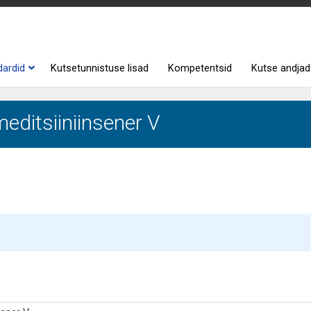
dardid
Kutsetunnistuse lisad
Kompetentsid
Kutse andjad
editsiiniinsener V