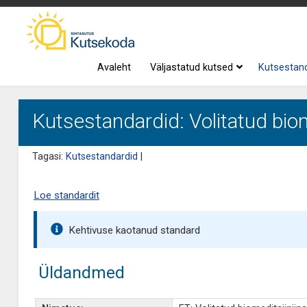
Avaleht
Väljastatud kutsed
Kutsestan
Kutsestandardid: Volitatud biom
Tagasi:
Kutsestandardid
|
Loe standardit
Kehtivuse kaotanud standard
Üldandmed