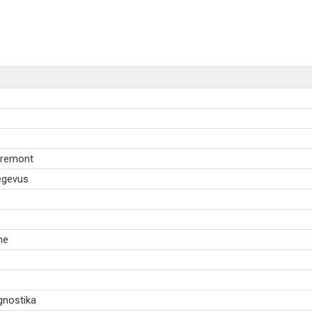
a remont
tegevus
ne
gnostika