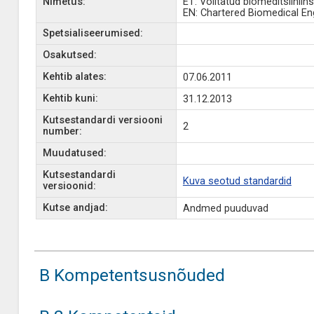
Nimetus:
ET: Volitatud biomeditsiiniin
EN: Chartered Biomedical En
Spetsialiseerumised:
Osakutsed:
Kehtib alates:
07.06.2011
Kehtib kuni:
31.12.2013
Kutsestandardi versiooni
2
number:
Muudatused:
Kutsestandardi
Kuva seotud standardid
versioonid:
Kutse andjad:
Andmed puuduvad
B Kompetentsusnõuded