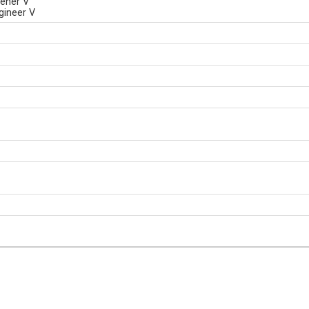
sener V
gineer V