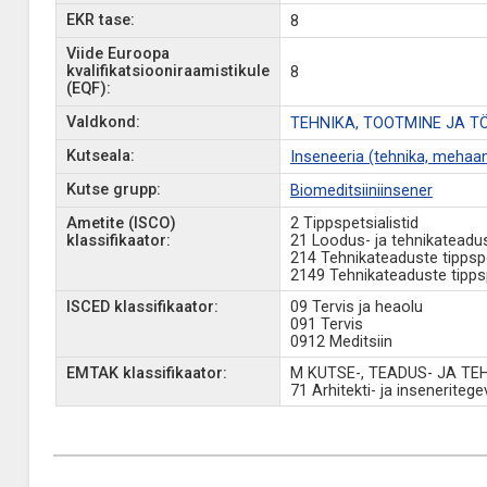
EKR tase:
8
Viide Euroopa
kvalifikatsiooniraamistikule
8
(EQF):
Valdkond:
TEHNIKA, TOOTMINE JA T
Kutseala:
Inseneeria (tehnika, mehaan
Kutse grupp:
Biomeditsiiniinsener
Ametite (ISCO)
2 Tippspetsialistid
klassifikaator:
21 Loodus- ja tehnikateadust
214 Tehnikateaduste tippspet
2149 Tehnikateaduste tippspe
ISCED klassifikaator:
09 Tervis ja heaolu
091 Tervis
0912 Meditsiin
EMTAK klassifikaator:
M KUTSE-, TEADUS- JA T
71 Arhitekti- ja inseneriteg