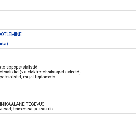
ÖÖTLEMINE
ika)
e tippspetsialistid
sialistid (v.a elektrotehnikaspetsialistid)
tsialistid, mujal liigitamata
EHNIKAALANE TEGEVUS
evused; teimimine ja analüüs