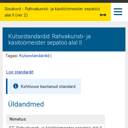
Sisukord - Rahvakunsti- ja käsitöömeister sepatöö
alal II (ver 2)
Kutsestandardid: Rahvakunsti- ja
käsitöömeister sepatöö alal II
Tagasi:
Kutsestandardid
|
Loe standardit
Kehtivuse kaotanud standard
Üldandmed
Nimetus: