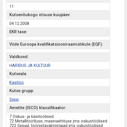
11
Kutsenõukogu otsuse kuupäev:
04.12.2008
EKR tase:
Viide Euroopa kvalifikatsiooniraamistikule (EQF):
Valdkond:
HARIDUS JA KULTUUR
Kutseala:
Käsitöö
Kutse grupp:
Sepp
Ametite (ISCO) klassifikaator:
7 Oskus- ja käsitöölised
72 Metallitöötluse, masinaehituse jms oskustöölised
722 Sepad, tööriistavalmistajad jms oskustöölised