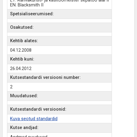
ET: Rahvakunsti- ja käsitöömeister sepatöö alal II
EN: Blacksmith II
Spetsialiseerumised:
Osakutsed:
Kehtib alates:
04.12.2008
Kehtib kuni:
26.04.2012
Kutsestandardi versiooni number:
2
Muudatused:
Kutsestandardi versioonid:
Kuva seotud standardid
Kutse andjad: