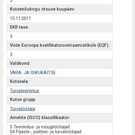
5
Kutsenõukogu otsuse kuupäev:
15.11.2011
EKR tase:
3
Viide Euroopa kvalifikatsiooniraamistikule (EQF):
3
Valdkond:
VARA- JA ISIKUKAITSE
Kutseala:
Turvateenistus
Kutse grupp:
Turvatöötaja
Ametite (ISCO) klassifikaator:
5 Teenindus- ja müügitöötajad
54 Pääste-, politsei- ja turvatöötajad