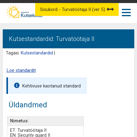
Sisukord - Turvatöötaja II (ver 5)
Kutsestandardid: Turvatöötaja II
Tagasi:
Kutsestandardid
|
Loe standardit
Kehtivuse kaotanud standard
Üldandmed
Nimetus:
ET: Turvatöötaja II
EN: Security guard II