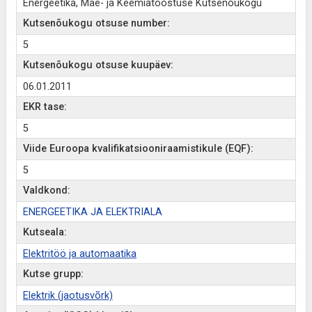
Energeetika, Mäe- ja Keemiatööstuse Kutsenõukogu
Kutsenõukogu otsuse number:
5
Kutsenõukogu otsuse kuupäev:
06.01.2011
EKR tase:
5
Viide Euroopa kvalifikatsiooniraamistikule (EQF):
5
Valdkond:
ENERGEETIKA JA ELEKTRIALA
Kutseala:
Elektritöö ja automaatika
Kutse grupp:
Elektrik (jaotusvõrk)