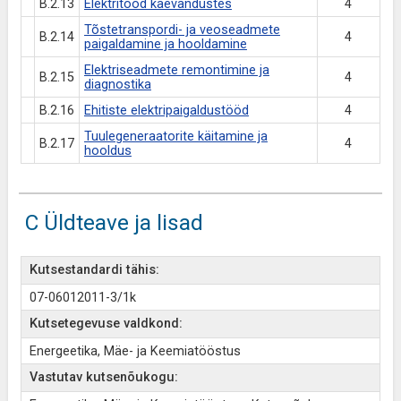
B.2.13
Elektritööd kaevandustes
4
Tõstetranspordi- ja veoseadmete
B.2.14
4
paigaldamine ja hooldamine
Elektriseadmete remontimine ja
B.2.15
4
diagnostika
B.2.16
Ehitiste elektripaigaldustööd
4
Tuulegeneraatorite käitamine ja
B.2.17
4
hooldus
C Üldteave ja lisad
Kutsestandardi tähis:
07-06012011-3/1k
Kutsetegevuse valdkond:
Energeetika, Mäe- ja Keemiatööstus
Vastutav kutsenõukogu: