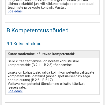
Pingealust käidu- ja elektritöid tegevad isikud peavad
läbima elektritöö juhi või käidukorraldaja poolt teostatud
teadmiste ja oskuste kontrolli. Vasta
...
Loe edasi
B Kompetentsusnõuded
B.1 Kutse struktuur
Kutse taotlemisel nõutavad kompetentsid:
Selle kutse taotlemisel on nõutav kohustuslike
kompetentside (B.2.1 – B.2.5) tõendamine.
Lisaks on kohustuslik valida kolm kompetentsi valitavate
kompetentside loetelust (annab spetsialiseerumisega
seotud suuna) (B.2.6 - B.2.17).
Valitava kompetentsi tõendamine ei kattu täielikult
iseseisvate
...
Loe edasi