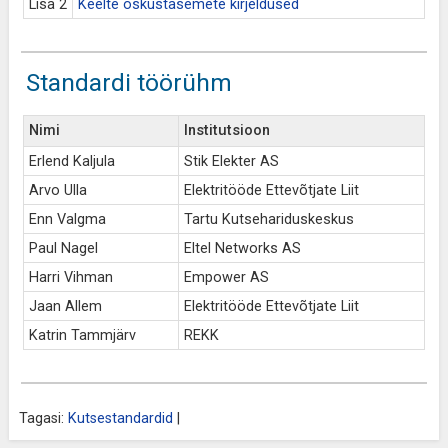
Lisa 2
Keelte oskustasemete kirjeldused
Standardi töörühm
Nimi
Institutsioon
Erlend Kaljula
Stik Elekter AS
Arvo Ulla
Elektritööde Ettevõtjate Liit
Enn Valgma
Tartu Kutsehariduskeskus
Paul Nagel
Eltel Networks AS
Harri Vihman
Empower AS
Jaan Allem
Elektritööde Ettevõtjate Liit
Katrin Tammjärv
REKK
Tagasi:
Kutsestandardid
|