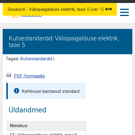
Sisukord - Välispaigalduse elektrik, tase 5 (ver 1)
Kutsestandardid: Välispaigalduse elektrik,
tase 5
Tagasi:
Kutsestandardid
|
PDF-formaadis
Kehtivuse kaotanud standard
Üldandmed
Nimetus: