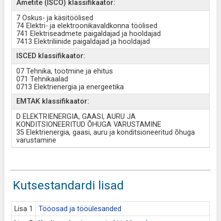
Ametite (ISCO) klassifikaator:
7 Oskus- ja käsitöölised
74 Elektri- ja elektroonikavaldkonna töölised
741 Elektriseadmete paigaldajad ja hooldajad
7413 Elektriliinide paigaldajad ja hooldajad
ISCED klassifikaator:
07 Tehnika, tootmine ja ehitus
071 Tehnikaalad
0713 Elektrienergia ja energeetika
EMTAK klassifikaator:
D ELEKTRIENERGIA, GAASI, AURU JA
KONDITSIONEERITUD ÕHUGA VARUSTAMINE
35 Elektrienergia, gaasi, auru ja konditsioneeritud õhuga
varustamine
Kutsestandardi lisad
Lisa 1
Tööosad ja tööülesanded