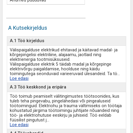
Andmed puuduvad
A Kutsekirjeldus
A.1 Töö kirjeldus
Välispaigalduse elektrikud ehitavad ja käitavad madal- ja
kõrgepingelisi elektriliine, alajaamu, jaotlaid ning
elektrienergia tootmisüksuseid.
Välispaigalduse elektrik 5 täidab madal ja kõrgepinge
elektrivõrgu paigaldamise, hoolduse ning käidu
toimingutega seonduvaid varieeruvaid ülesandeid. Ta tö
...
Loe edasi
A.3 Töö keskkond ja eripära
Töö toimub peamiselt välitingimustes töötsoonides, kus
tuleb teha pingevabu, pingelähedasi või pingealuseid
töötoiminguid. Elektriohu ja trauma vältimiseks on töötaja
kohustatud järgima töötoimingu juhtijate nõuandeid ning
töö- ja elektriohutuse eeskirju ja juhiseid. Töö eeldab
füüsilist pingutust j
...
Loe edasi