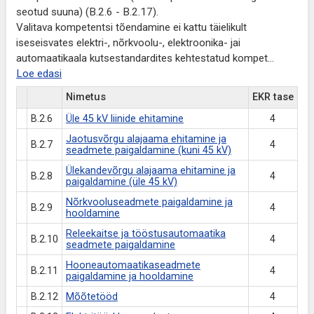
seotud suuna) (B.2.6 - B.2.17).
Valitava kompetentsi tõendamine ei kattu täielikult
iseseisvates elektri-, nõrkvoolu-, elektroonika- jai
automaatikaala kutsestandardites kehtestatud kompet
...
Loe edasi
Nimetus
EKR tase
B.2.6
Üle 45 kV liinide ehitamine
4
Jaotusvõrgu alajaama ehitamine ja
B.2.7
4
seadmete paigaldamine (kuni 45 kV)
Ülekandevõrgu alajaama ehitamine ja
B.2.8
4
paigaldamine (üle 45 kV)
Nõrkvooluseadmete paigaldamine ja
B.2.9
4
hooldamine
Releekaitse ja tööstusautomaatika
B.2.10
4
seadmete paigaldamine
Hooneautomaatikaseadmete
B.2.11
4
paigaldamine ja hooldamine
B.2.12
Mõõtetööd
4