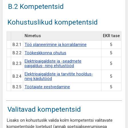
B.2 Kompetentsid
Kohustuslikud kompetentsid
Nimetus
EKR tase
B.2.1
Töö planeerimine ja korraldamine
5
B.2.2
Töökeskkonna ohutus
5
Elektripaigaldiste ja -seadmete
B.2.3
5
paigaldus- ning ehitustööd
Elektripaigaldiste ja tarvitite hooldus-
B.2.4
5
ning käidutööd
B.2.5
Töötajate eestvedamine
5
Valitavad kompetentsid
Lisaks on kohustuslik valida kolm kompetentsi valitavate
kompetentside loetelust (annab spetsialiseerumisega