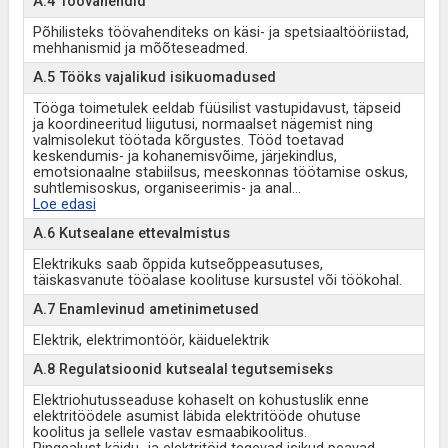
A.4 Töövahendid
Põhilisteks töövahenditeks on käsi- ja spetsiaaltööriistad,
mehhanismid ja mõõteseadmed.
A.5 Tööks vajalikud isikuomadused
Tööga toimetulek eeldab füüsilist vastupidavust, täpseid
ja koordineeritud liigutusi, normaalset nägemist ning
valmisolekut töötada kõrgustes. Tööd toetavad
keskendumis- ja kohanemisvõime, järjekindlus,
emotsionaalne stabiilsus, meeskonnas töötamise oskus,
suhtlemisoskus, organiseerimis- ja anal
...
Loe edasi
A.6 Kutsealane ettevalmistus
Elektrikuks saab õppida kutseõppeasutuses,
täiskasvanute tööalase koolituse kursustel või töökohal.
A.7 Enamlevinud ametinimetused
Elektrik, elektrimontöör, käiduelektrik
A.8 Regulatsioonid kutsealal tegutsemiseks
Elektriohutusseaduse kohaselt on kohustuslik enne
elektritöödele asumist läbida elektritööde ohutuse
koolitus ja sellele vastav esmaabikoolitus.