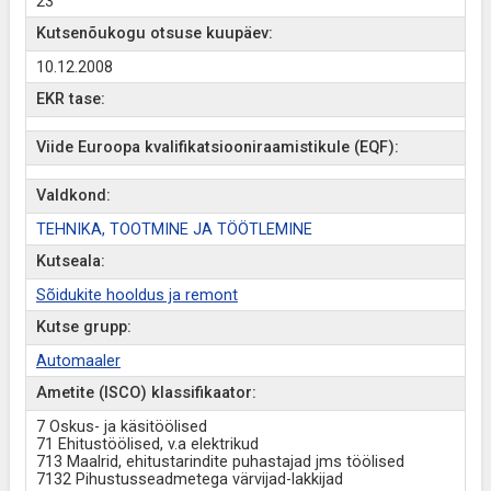
23
Kutsenõukogu otsuse kuupäev:
10.12.2008
EKR tase:
Viide Euroopa kvalifikatsiooniraamistikule (EQF):
Valdkond:
TEHNIKA, TOOTMINE JA TÖÖTLEMINE
Kutseala:
Sõidukite hooldus ja remont
Kutse grupp:
Automaaler
Ametite (ISCO) klassifikaator:
7 Oskus- ja käsitöölised
71 Ehitustöölised, v.a elektrikud
713 Maalrid, ehitustarindite puhastajad jms töölised
7132 Pihustusseadmetega värvijad-lakkijad