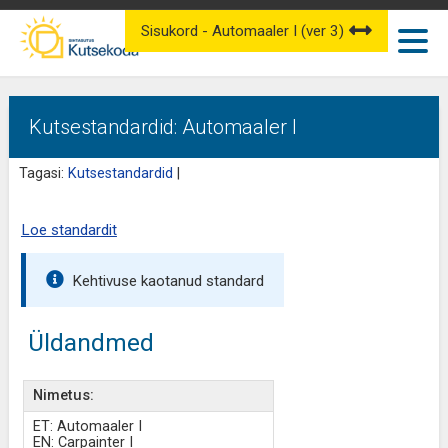
Sisukord - Automaaler I (ver 3)
Kutsestandardid: Automaaler I
Tagasi:
Kutsestandardid
|
Loe standardit
Kehtivuse kaotanud standard
Üldandmed
Nimetus:
ET: Automaaler I
EN: Carpainter I