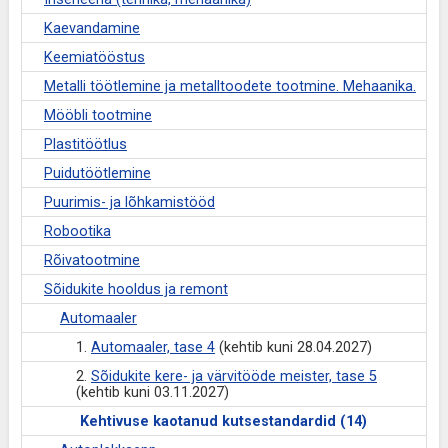
Kaevandamine
Keemiatööstus
Metalli töötlemine ja metalltoodete tootmine. Mehaanika.
Mööbli tootmine
Plastitöötlus
Puidutöötlemine
Puurimis- ja lõhkamistööd
Robootika
Rõivatootmine
Sõidukite hooldus ja remont
Automaaler
1.
Automaaler, tase 4
(kehtib kuni 28.04.2027)
2.
Sõidukite kere- ja värvitööde meister, tase 5
(kehtib kuni 03.11.2027)
Kehtivuse kaotanud kutsestandardid (14)