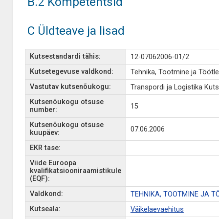
B.2 Kompetentsid
C Üldteave ja lisad
Kutsestandardi tähis:
12-07062006-01/2
Kutsetegevuse valdkond:
Tehnika, Tootmine ja Töötl
Vastutav kutsenõukogu:
Transpordi ja Logistika Ku
Kutsenõukogu otsuse
15
number:
Kutsenõukogu otsuse
07.06.2006
kuupäev:
EKR tase:
Viide Euroopa
kvalifikatsiooniraamistikule
(EQF):
Valdkond:
TEHNIKA, TOOTMINE JA T
Kutseala:
Väikelaevaehitus