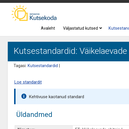
Avaleht
Väljastatud kutsed
Kutsestan
Kutsestandardid: Väikelaevade e
Tagasi:
Kutsestandardid
|
Loe standardit
Kehtivuse kaotanud standard
Üldandmed