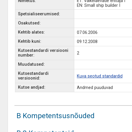
Nimetus:
ET: Väikelaevade ehitaja I
EN: Small ship builder I
Spetsialiseerumised:
Osakutsed:
Kehtib alates:
07.06.2006
Kehtib kuni:
09.12.2008
Kutsestandardi versiooni
2
number:
Muudatused:
Kutsestandardi
Kuva seotud standardid
versioonid:
Kutse andjad:
Andmed puuduvad
B Kompetentsusnõuded