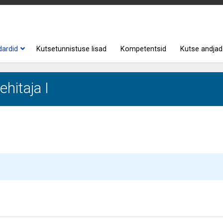
dardid
Kutsetunnistuse lisad
Kompetentsid
Kutse andjad
hitaja I