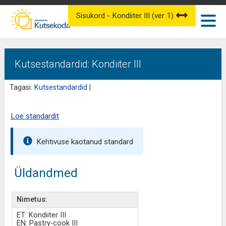
Sisukord - Kondiiter III (ver 1)
Kutsestandardid: Kondiiter III
Tagasi:
Kutsestandardid
|
Loe standardit
Kehtivuse kaotanud standard
Üldandmed
Nimetus:
ET: Kondiiter III
EN: Pastry-cook III