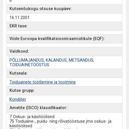
6
Kutsenõukogu otsuse kuupäev:
16.11.2001
EKR tase:
Viide Euroopa kvalifikatsiooniraamistikule (EQF):
Valdkond:
PÕLLUMAJANDUS, KALANDUS, METSANDUS,
TOIDUAINETÖÖSTUS
Kutseala:
Toiduainete töötlemine ja tootmine
Kutse grupp:
Kondiiter
Ametite (ISCO) klassifikaator:
7 Oskus- ja käsitöölised
75 Toiduaine-, puidu- ning rõivatööstuse jms oskus- ja
käsitöölised