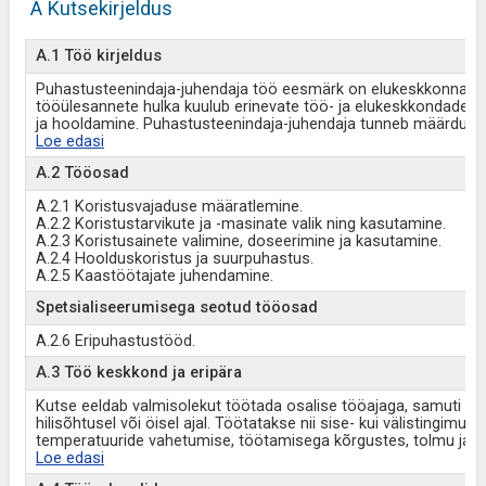
A Kutsekirjeldus
A.1 Töö kirjeldus
Puhastusteenindaja-juhendaja töö eesmärk on elukeskkonna p
tööülesannete hulka kuulub erinevate töö- ja elukeskkondade ni
ja hooldamine. Puhastusteenindaja-juhendaja tunneb määrdumis
Loe edasi
A.2 Tööosad
A.2.1 Koristusvajaduse määratlemine.
A.2.2 Koristustarvikute ja -masinate valik ning kasutamine.
A.2.3 Koristusainete valimine, doseerimine ja kasutamine.
A.2.4 Hoolduskoristus ja suurpuhastus.
A.2.5 Kaastöötajate juhendamine.
Spetsialiseerumisega seotud tööosad
A.2.6 Eripuhastustööd.
A.3 Töö keskkond ja eripära
Kutse eeldab valmisolekut töötada osalise tööajaga, samuti puh
hilisõhtusel või öisel ajal. Töötatakse nii sise- kui välistingi
temperatuuride vahetumise, töötamisega kõrgustes, tolmu ja
Loe edasi