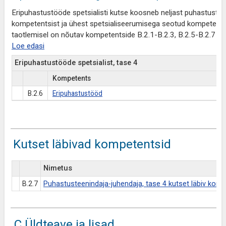
Eripuhastustööde spetsialisti kutse koosneb neljast puhastustee
kompetentsist ja ühest spetsialiseerumisega seotud kompetentsis
taotlemisel on nõutav kompetentside B.2.1-B.2.3, B.2.5-B.2.7 t
Loe edasi
Eripuhastustööde spetsialist, tase 4
Kompetents
B.2.6
Eripuhastustööd
Kutset läbivad kompetentsid
Nimetus
B.2.7
Puhastusteenindaja-juhendaja, tase 4 kutset läbiv kom
C Üldteave ja lisad