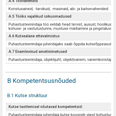
A.4 Töövahendid
Koristusaineid, -tarvikuid, -masinaid, abi- ja kaitsevahendeid.
A.5 Tööks vajalikud isikuomadused
Puhastusteenindaja töö eeldab head tervist, ausust, hoolikust, 
kohuse- ja vastutustunne, mustuse märkamine ja pingetaluvus.
A.6 Kutsealane ettevalmistus
Puhastusteenindaja-juhendajaks saab õppida kutseõppeasutuste
A.7 Enamlevinud ametinimetused
Puhastusteenindaja, objektijuht, objektivanem, vanemkoristaja, 
B Kompetentsusnõuded
B.1 Kutse struktuur
Kutse taotlemisel nõutavad kompetentsid:
Puhastusteenindaja-juhendaja kutse koosneb viiest kohustuslik