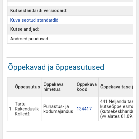
Kutsestandardi versioonid:
Kuva seotud standardid
Kutse andjad:
Andmed puuduvad
Õppekavad ja õppeasutused
Õppekava
Õppekava
Õppeasutus
Õppekava tase ja li
nimetus
kood
441 Neljanda tase
Tartu
Puhastus- ja
kutseõppe esmaõ
1
Rakenduslik
134417
kodumajandus
(kutsekeskharidus
Kolledž
(vv alates 01.09.20