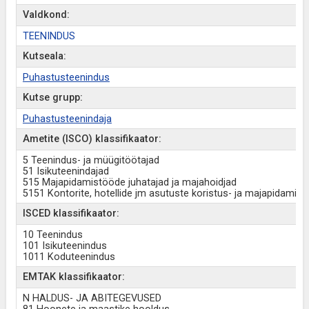
Valdkond:
TEENINDUS
Kutseala:
Puhastusteenindus
Kutse grupp:
Puhastusteenindaja
Ametite (ISCO) klassifikaator:
5 Teenindus- ja müügitöötajad
51 Isikuteenindajad
515 Majapidamistööde juhatajad ja majahoidjad
5151 Kontorite, hotellide jm asutuste koristus- ja majapidamist
ISCED klassifikaator:
10 Teenindus
101 Isikuteenindus
1011 Koduteenindus
EMTAK klassifikaator:
N HALDUS- JA ABITEGEVUSED