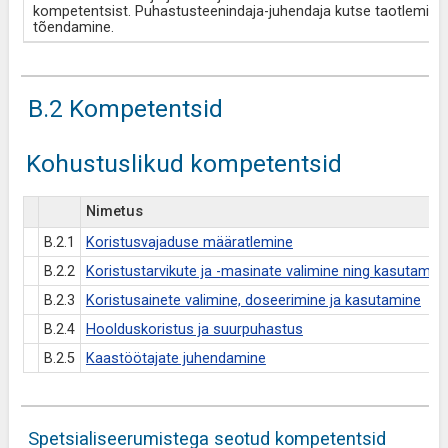
kompetentsist. Puhastusteenindaja-juhendaja kutse taotlemisel
tõendamine.
B.2 Kompetentsid
Kohustuslikud kompetentsid
Nimetus
B.2.1
Koristusvajaduse määratlemine
B.2.2
Koristustarvikute ja -masinate valimine ning kasutamin
B.2.3
Koristusainete valimine, doseerimine ja kasutamine
B.2.4
Hoolduskoristus ja suurpuhastus
B.2.5
Kaastöötajate juhendamine
Spetsialiseerumistega seotud kompetentsid