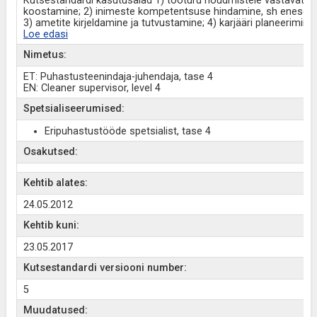
Kutsestandardi kasutusalad 1) tööturu nõudmistele vastavate
koostamine; 2) inimeste kompetentsuse hindamine, sh enesehi
3) ametite kirjeldamine ja tutvustamine; 4) karjääri planeerimin
Loe edasi
Nimetus:
ET: Puhastusteenindaja-juhendaja, tase 4
EN: Cleaner supervisor, level 4
Spetsialiseerumised:
Eripuhastustööde spetsialist, tase 4
Osakutsed:
Kehtib alates:
24.05.2012
Kehtib kuni:
23.05.2017
Kutsestandardi versiooni number:
5
Muudatused: