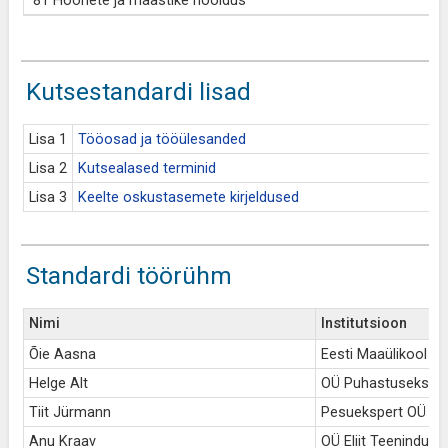
81 Hoonete ja maastike hooldus
Kutsestandardi lisad
Lisa 1
Tööosad ja tööülesanded
Lisa 2
Kutsealased terminid
Lisa 3
Keelte oskustasemete kirjeldused
Standardi töörühm
Nimi
Institutsioon
Õie Aasna
Eesti Maaülikool
Helge Alt
OÜ Puhastuseksper
Tiit Jürmann
Pesuekspert OÜ
Anu Kraav
OÜ Eliit Teenindus