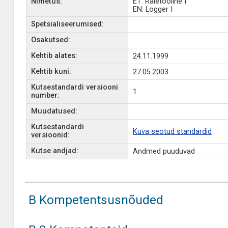
Nimetus:
ET: Raietööline I
EN: Logger I
Spetsialiseerumised:
Osakutsed:
Kehtib alates:
24.11.1999
Kehtib kuni:
27.05.2003
Kutsestandardi versiooni
1
number:
Muudatused:
Kutsestandardi
Kuva seotud standardid
versioonid:
Kutse andjad:
Andmed puuduvad
B Kompetentsusnõuded