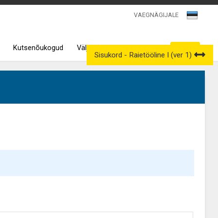
VAEGNÄGIJALE
Kutsenõukogud
Väljavõtted kutseregistrist
Sisukord - Raietööline I (ver 1)