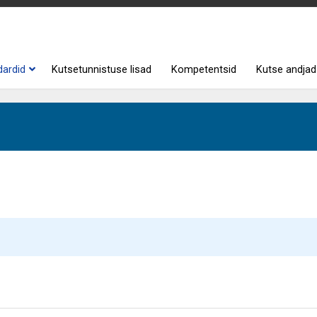
dardid
Kutsetunnistuse lisad
Kompetentsid
Kutse andjad