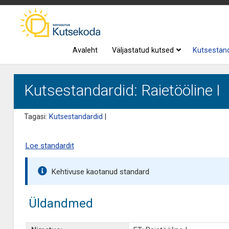
Avaleht
Väljastatud kutsed
Kutsestan
Kutsestandardid: Raietööline I
Tagasi:
Kutsestandardid
|
Loe standardit
Kehtivuse kaotanud standard
Üldandmed