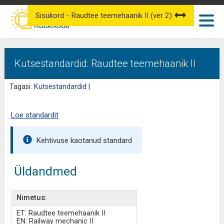
Sisukord - Raudtee teemehaanik II (ver 2)
Kutsestandardid: Raudtee teemehaanik II
Tagasi:
Kutsestandardid
|
Loe standardit
Kehtivuse kaotanud standard
Üldandmed
Nimetus:
ET: Raudtee teemehaanik II
EN: Railway mechanic II