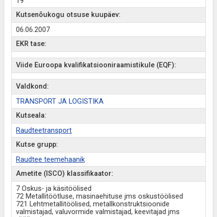
19
Kutsenõukogu otsuse kuupäev:
06.06.2007
EKR tase:
Viide Euroopa kvalifikatsiooniraamistikule (EQF):
Valdkond:
TRANSPORT JA LOGISTIKA
Kutseala:
Raudteetransport
Kutse grupp:
Raudtee teemehaanik
Ametite (ISCO) klassifikaator:
7 Oskus- ja käsitöölised
72 Metallitöötluse, masinaehituse jms oskustöölised
721 Lehtmetallitöölised, metallkonstruktsioonide
valmistajad, valuvormide valmistajad, keevitajad jms