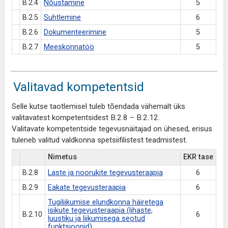
B.2.4
Nõustamine
5
B.2.5
Suhtlemine
6
B.2.6
Dokumenteerimine
5
B.2.7
Meeskonnatöö
5
Valitavad kompetentsid
Selle kutse taotlemisel tuleb tõendada vähemalt üks
valitavatest kompetentsidest B.2.8 – B.2.12.
Valitavate kompetentside tegevusnäitajad on ühesed, erisus
tuleneb valitud valdkonna spetsiifilistest teadmistest.
Nimetus
EKR tase
B.2.8
Laste ja noorukite tegevusteraapia
6
B.2.9
Eakate tegevusteraapia
6
Tugiliikumise elundkonna häiretega
isikute tegevusteraapia (lihaste,
B.2.10
6
luustiku ja liikumisega seotud
funktsioonid)