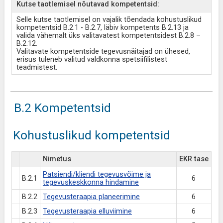
Kutse taotlemisel nõutavad kompetentsid:
Selle kutse taotlemisel on vajalik tõendada kohustuslikud
kompetentsid B.2.1 - B.2.7, läbiv kompetents B.2.13 ja
valida vähemalt üks valitavatest kompetentsidest B.2.8 –
B.2.12.
Valitavate kompetentside tegevusnäitajad on ühesed,
erisus tuleneb valitud valdkonna spetsiifilistest
teadmistest.
B.2 Kompetentsid
Kohustuslikud kompetentsid
Nimetus
EKR tase
Patsiendi/kliendi tegevusvõime ja
B.2.1
6
tegevuskeskkonna hindamine
B.2.2
Tegevusteraapia planeerimine
6
B.2.3
Tegevusteraapia elluviimine
6