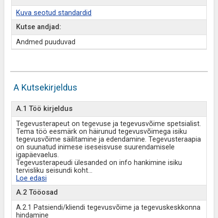
Kuva seotud standardid
Kutse andjad:
Andmed puuduvad
A Kutsekirjeldus
A.1 Töö kirjeldus
Tegevusterapeut on tegevuse ja tegevusvõime spetsialist.
Tema töö eesmärk on häirunud tegevusvõimega isiku
tegevusvõime säilitamine ja edendamine. Tegevusteraapia
on suunatud inimese iseseisvuse suurendamisele
igapäevaelus.
Tegevusterapeudi ülesanded on info hankimine isiku
tervisliku seisundi koht
...
Loe edasi
A.2 Tööosad
A.2.1 Patsiendi/kliendi tegevusvõime ja tegevuskeskkonna
hindamine