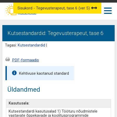
Sisukord - Tegevusterapeut, tase 6 (ver 5)
Kutsestandardid: Tegevusterapeut, tase 6
Tagasi:
Kutsestandardid
|
PDF-formaadis
Kehtivuse kaotanud standard
Üldandmed
Kasutusala:
Kutsestandardi kasutusalad 1) Tööturu nõudmistele
vastavate õppekavade ja koolitusprogrammide