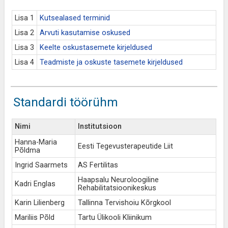
Lisa 1
Kutsealased terminid
Lisa 2
Arvuti kasutamise oskused
Lisa 3
Keelte oskustasemete kirjeldused
Lisa 4
Teadmiste ja oskuste tasemete kirjeldused
Standardi töörühm
Nimi
Institutsioon
Hanna-Maria
Eesti Tegevusterapeutide Liit
Põldma
Ingrid Saarmets
AS Fertilitas
Haapsalu Neuroloogiline
Kadri Englas
Rehabilitatsioonikeskus
Karin Lilienberg
Tallinna Tervishoiu Kõrgkool
Mariliis Põld
Tartu Ülikooli Kliinikum