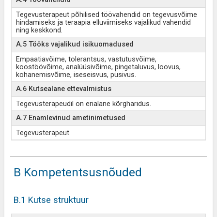
Tegevusterapeut põhilised töövahendid on tegevusvõime
hindamiseks ja teraapia elluviimiseks vajalikud vahendid
ning keskkond.
A.5 Tööks vajalikud isikuomadused
Empaatiavõime, tolerantsus, vastutusvõime,
koostöövõime, analüüsivõime, pingetaluvus, loovus,
kohanemisvõime, iseseisvus, püsivus.
A.6 Kutsealane ettevalmistus
Tegevusterapeudil on erialane kõrgharidus.
A.7 Enamlevinud ametinimetused
Tegevusterapeut.
B Kompetentsusnõuded
B.1 Kutse struktuur