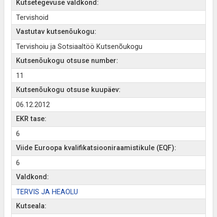
Kutsetegevuse valdkond:
Tervishoid
Vastutav kutsenõukogu:
Tervishoiu ja Sotsiaaltöö Kutsenõukogu
Kutsenõukogu otsuse number:
11
Kutsenõukogu otsuse kuupäev:
06.12.2012
EKR tase:
6
Viide Euroopa kvalifikatsiooniraamistikule (EQF):
6
Valdkond:
TERVIS JA HEAOLU
Kutseala: