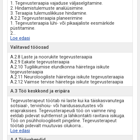
1. Tegevusteraapia vajaduse väljaselgitamine.
2. Hindamistulemuste analüüsimine.
3. Teraapia tulemuslikkuse hindamine.
A.2.2 Tegevusteraapia planeerimine
1. Tegevusteraapia lühi- või pikaajaliste eesmärkide
püstitamine.
2
...
Loe edasi
Valitavad tööosad
A.2.8 Laste ja noorukite tegevusteraapia
A.2.9 Eakate tegevusteraapia
A.2.10 Tugiliikumise elundkonna häiretega isikute
tegevusteraapia
A.2.11 Neuroloogiliste häiretega isikute tegevusteraapia
A.2.12 Vaimse tervise häiretega isikute tegevusteraapia
A.3 Töö keskkond ja eripära
Tegevusterapeut töötab nii laste kui ka täiskasvanutega
sotsiaal-, tervishoiu- või haridusasutustes või
erapraksises. Tegevusterapeudi töö on vaimne ning
eeldab pidevat suhtlemist ja lähikontakti ravitava isikuga.
Töö on psühholoogiliselt pingeline. Tegevusterapeut
töötab pidevalt muutuvas olukorra
...
Loe edasi
A.4 Töövahendid