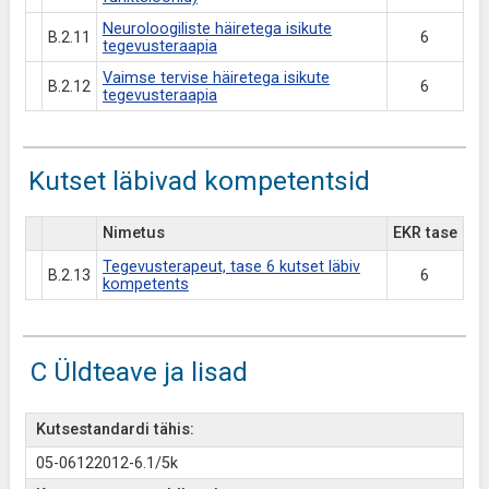
Neuroloogiliste häiretega isikute
B.2.11
6
tegevusteraapia
Vaimse tervise häiretega isikute
B.2.12
6
tegevusteraapia
Kutset läbivad kompetentsid
Nimetus
EKR tase
Tegevusterapeut, tase 6 kutset läbiv
B.2.13
6
kompetents
C Üldteave ja lisad
Kutsestandardi tähis:
05-06122012-6.1/5k