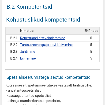
B.2 Kompetentsid
Kohustuslikud kompetentsid
Nimetus
EKR tase
B.2.1
Repertuaari ettevalmistamine
5
B.2.2
Tantsutreeningu/proovi läbiviimine
5
B.2.3
Juhtimine
5
B.2.4
Esinemine
5
Spetsialiseerumistega seotud kompetentsid
Kutsesiseselt spetsialiseerutakse vastavalt tantsustiilile:
-rahvatantsuspetsialist,
-kaasaegse tantsu spetsialist,
-ladina ja standardtantsu spetsialist,