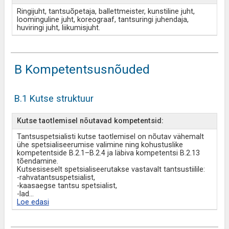
Ringijuht, tantsuõpetaja, ballettmeister, kunstiline juht,
loominguline juht, koreograaf, tantsuringi juhendaja,
huviringi juht, liikumisjuht.
B Kompetentsusnõuded
B.1 Kutse struktuur
Kutse taotlemisel nõutavad kompetentsid:
Tantsuspetsialisti kutse taotlemisel on nõutav vähemalt
ühe spetsialiseerumise valimine ning kohustuslike
kompetentside B.2.1–B.2.4 ja läbiva kompetentsi B.2.13
tõendamine.
Kutsesiseselt spetsialiseerutakse vastavalt tantsustiilile:
-rahvatantsuspetsialist,
-kaasaegse tantsu spetsialist,
-lad
...
Loe edasi