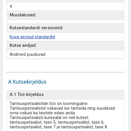
4
Muudatused:
Kutsestandardi versioonid:
Kuva seotud standardid
Kutse andjad:
Andmed puuduvad
A Kutsekirjeldus
A.1 Töö kirjeldus
Tantsuspetsialistide töö on loominguline.
Tantsuspetsialistid oskavad ise tantsida ning suudavad
oma oskusi ka teistele edasi anda.
Tantsuspetsialisti kutsealal on neli kutset:
tantsuspetsialist, tase 5; tantsuspetsialist, tase 6;
tantsuspetsialist, tase 7 ja tantsuspetsialist, tase 8.