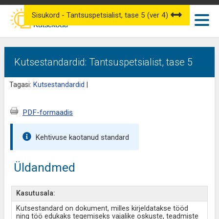
Sisukord - Tantsuspetsialist, tase 5 (ver 4)
Kutsestandardid: Tantsuspetsialist, tase 5
Tagasi:
Kutsestandardid
|
PDF-formaadis
Kehtivuse kaotanud standard
Üldandmed
Kasutusala:
Kutsestandard on dokument, milles kirjeldatakse tööd
ning töö edukaks tegemiseks vajalike oskuste, teadmiste