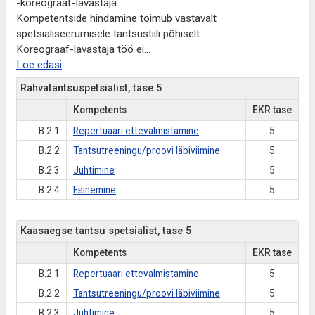
-koreograaf-lavastaja.
Kompetentside hindamine toimub vastavalt
spetsialiseerumisele tantsustiili põhiselt.
Koreograaf-lavastaja töö ei
...
Loe edasi
Rahvatantsuspetsialist, tase 5
Kompetents
EKR tase
B.2.1
Repertuaari ettevalmistamine
5
B.2.2
Tantsutreeningu/proovi läbiviimine
5
B.2.3
Juhtimine
5
B.2.4
Esinemine
5
Kaasaegse tantsu spetsialist, tase 5
Kompetents
EKR tase
B.2.1
Repertuaari ettevalmistamine
5
B.2.2
Tantsutreeningu/proovi läbiviimine
5
B.2.3
Juhtimine
5