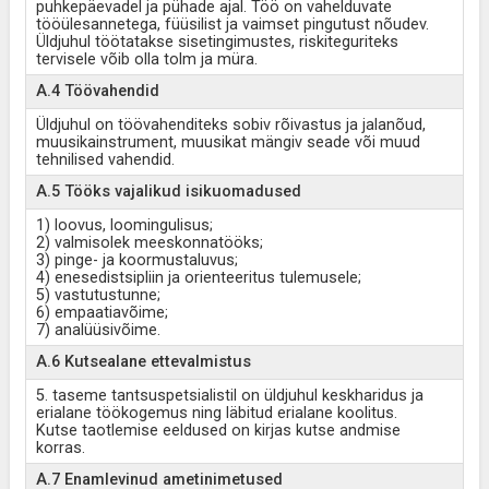
puhkepäevadel ja pühade ajal. Töö on vahelduvate
tööülesannetega, füüsilist ja vaimset pingutust nõudev.
Üldjuhul töötatakse sisetingimustes, riskiteguriteks
tervisele võib olla tolm ja müra.
A.4 Töövahendid
Üldjuhul on töövahenditeks sobiv rõivastus ja jalanõud,
muusikainstrument, muusikat mängiv seade või muud
tehnilised vahendid.
A.5 Tööks vajalikud isikuomadused
1) loovus, loomingulisus;
2) valmisolek meeskonnatööks;
3) pinge- ja koormustaluvus;
4) enesedistsipliin ja orienteeritus tulemusele;
5) vastutustunne;
6) empaatiavõime;
7) analüüsivõime.
A.6 Kutsealane ettevalmistus
5. taseme tantsuspetsialistil on üldjuhul keskharidus ja
erialane töökogemus ning läbitud erialane koolitus.
Kutse taotlemise eeldused on kirjas kutse andmise
korras.
A.7 Enamlevinud ametinimetused