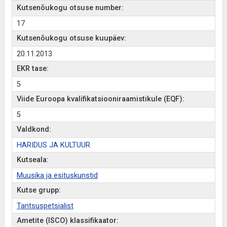
Kutsenõukogu otsuse number:
17
Kutsenõukogu otsuse kuupäev:
20.11.2013
EKR tase:
5
Viide Euroopa kvalifikatsiooniraamistikule (EQF):
5
Valdkond:
HARIDUS JA KULTUUR
Kutseala:
Muusika ja esituskunstid
Kutse grupp:
Tantsuspetsialist
Ametite (ISCO) klassifikaator: