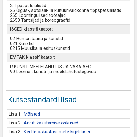
2 Tippspetsialistid
26 Õigus-, sotsiaal- ja kultuurivaldkonna tippspetsialistid
265 Loomingulised töötajad
2653 Tantsijad ja koreograafid
ISCED klassifikaator:
02 Humanitaaria ja kunstid
021 Kunstid
0215 Muusika ja esituskunstid
EMTAK klassifikaator:
R KUNST, MEELELAHUTUS JA VABA AEG
90 Loome-, kunsti- ja meelelahutustegevus
Kutsestandardi lisad
Lisa 1
Mõisted
Lisa 2
Arvuti kasutamise oskused
Lisa 3
Keelte oskustasemete kirjeldused