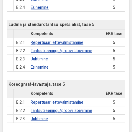
B.2.4
Esinemine
5
Ladina ja standardtantsu spetsialist, tase 5
Kompetents
EKR tase
B.2.1
Repertuaari ettevalmistamine
5
B.2.2
Tantsutreeningu/proovi läbiviimine
5
B.2.3
Juhtimine
5
B.2.4
Esinemine
5
Koreograaf-lavastaja, tase 5
Kompetents
EKR tase
B.2.1
Repertuaari ettevalmistamine
5
B.2.2
Tantsutreeningu/proovi läbiviimine
5
B.2.3
Juhtimine
5