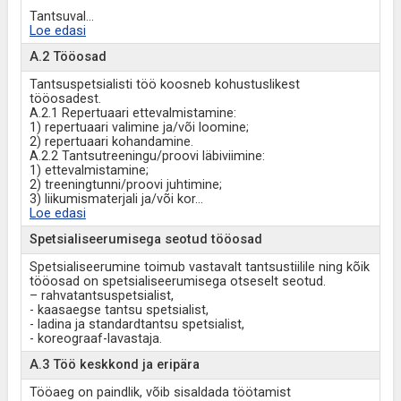
Tantsuval
...
Loe edasi
A.2 Tööosad
Tantsuspetsialisti töö koosneb kohustuslikest
tööosadest.
A.2.1 Repertuaari ettevalmistamine:
1) repertuaari valimine ja/või loomine;
2) repertuaari kohandamine.
A.2.2 Tantsutreeningu/proovi läbiviimine:
1) ettevalmistamine;
2) treeningtunni/proovi juhtimine;
3) liikumismaterjali ja/või kor
...
Loe edasi
Spetsialiseerumisega seotud tööosad
Spetsialiseerumine toimub vastavalt tantsustiilile ning kõik
tööosad on spetsialiseerumisega otseselt seotud.
– rahvatantsuspetsialist,
- kaasaegse tantsu spetsialist,
- ladina ja standardtantsu spetsialist,
- koreograaf-lavastaja.
A.3 Töö keskkond ja eripära
Tööaeg on paindlik, võib sisaldada töötamist