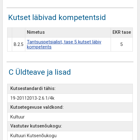
Kutset läbivad kompetentsid
Nimetus
EKR tase
Tantsuspetsialist, tase 5 kutset läbiv
B.2.5
5
kompetents
C Üldteave ja lisad
Kutsestandardi tähis:
19-20112013-2.6.1/4k
Kutsetegevuse valdkond:
Kultuur
Vastutav kutsenõukogu:
Kultuuri Kutsenõukogu