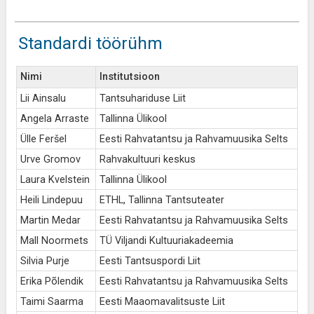
Standardi töörühm
Nimi
Institutsioon
Lii Ainsalu
Tantsuhariduse Liit
Angela Arraste
Tallinna Ülikool
Ülle Feršel
Eesti Rahvatantsu ja Rahvamuusika Selts
Urve Gromov
Rahvakultuuri keskus
Laura Kvelstein
Tallinna Ülikool
Heili Lindepuu
ETHL, Tallinna Tantsuteater
Martin Medar
Eesti Rahvatantsu ja Rahvamuusika Selts
Mall Noormets
TÜ Viljandi Kultuuriakadeemia
Silvia Purje
Eesti Tantsuspordi Liit
Erika Põlendik
Eesti Rahvatantsu ja Rahvamuusika Selts
Taimi Saarma
Eesti Maaomavalitsuste Liit