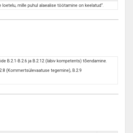
oetelu, mille puhul alaealise töötamine on keelatud“.
de B.2.1-B.2.6 ja B.2.12 (läbiv kompetents) tõendamine.
B.2.8 (Kommertsülevaatuse tegemine), B.2.9