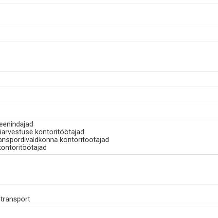
teenindajad
iarvestuse kontoritöötajad
ranspordivaldkonna kontoritöötajad
ontoritöötajad
transport