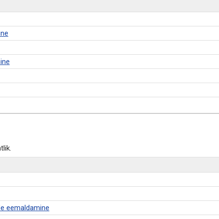
ine
ine
lik.
ade eemaldamine