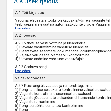
A Kutsekirjeldus
A.1 Töö kirjeldus
Vagunijärelevaataja tööks on kauba- ja/või reisivagunite tehn
teeb vagunijärelevaataja automaatpidurite proovi. Vagunij
Loe edasi
A.2 Tööosad
A.2.1 Vahetuse vastuvõtmine ja üleandmine
1) Ülevaate vastuvõtmine vahetuse üleandjalt
2) Üleantavate seadmete, dokumentide, dokumendiplankide o
3) Vajalike varuosade olemasolu kontrollimine
4) Ülevaate andmine vahetuse vastuvõtjale
A.2.2 Saabuva rongi
...
Loe edasi
Valitavad tööosad
A.2.7 Reisirongi ülevaatuse ja remondi tegemine
1) Rongi tehnilise seisukorra kontrollimine välisel ülevaatus
2) Vagunite kontrollimine sisemisel ülevaatusel
3) Vagunite jõuseadmete ülekandemehhanismide kontrolli
4) Vagunite remontimine
5) Rongi suruõhkpidurite töö kontrollimine
6) Rong
...