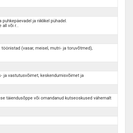
puhkepäevadel ja riiklikel pühadel.
all või r
...
tööriistad (vasar, meisel, mutri- ja toruvõtmed),
us- ja vastutusvõimet, keskendumisvõimet ja
sealase täiendusõppe või omandanud kutseoskused vähemalt