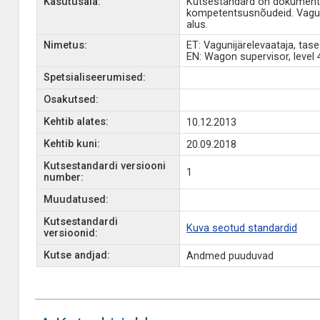
Kasutusala:
Kutsestandard on dokument, 
kompetentsusnõudeid. Vagun
alus.
Nimetus:
ET: Vagunijärelevaataja, tase
EN: Wagon supervisor, level 
Spetsialiseerumised:
Osakutsed:
Kehtib alates:
10.12.2013
Kehtib kuni:
20.09.2018
Kutsestandardi versiooni
1
number:
Muudatused:
Kutsestandardi
Kuva seotud standardid
versioonid:
Kutse andjad:
Andmed puuduvad