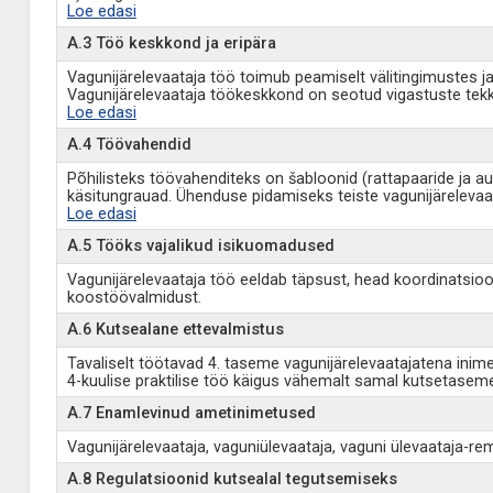
Loe edasi
A.3 Töö keskkond ja eripära
Vagunijärelevaataja töö toimub peamiselt välitingimustes ja
Vagunijärelevaataja töökeskkond on seotud vigastuste tekki
Loe edasi
A.4 Töövahendid
Põhilisteks töövahenditeks on šabloonid (rattapaaride ja aut
käsitungrauad. Ühenduse pidamiseks teiste vagunijärelevaata
Loe edasi
A.5 Tööks vajalikud isikuomadused
Vagunijärelevaataja töö eeldab täpsust, head koordinatsioo
koostöövalmidust.
A.6 Kutsealane ettevalmistus
Tavaliselt töötavad 4. taseme vagunijärelevaatajatena ini
4-kuulise praktilise töö käigus vähemalt samal kutsetasem
A.7 Enamlevinud ametinimetused
Vagunijärelevaataja, vaguniülevaataja, vaguni ülevaataja-re
A.8 Regulatsioonid kutsealal tegutsemiseks