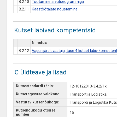
B.2.10
Töötamine arvutiprogrammiga
B.2.11
Kaastöötajate nõustamine
Kutset läbivad kompetentsid
Nimetus
B.2.12
Vagunijärelevaataja, tase 4 kutset läbiv kompeten
C Üldteave ja lisad
Kutsestandardi tähis:
12-10122013-3.4.2/1k
Kutsetegevuse valdkond:
Transport ja Logistika
Vastutav kutsenõukogu:
Transpordi ja Logistika Ku
Kutsenõukogu otsuse
15
number: