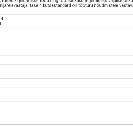
milles kirjeldatakse tööd ning töö edukaks tegemiseks vajalike osku
ijärelevaataja, tase 4 kutsestandard on tööturu nõudmistele vast
 4
4