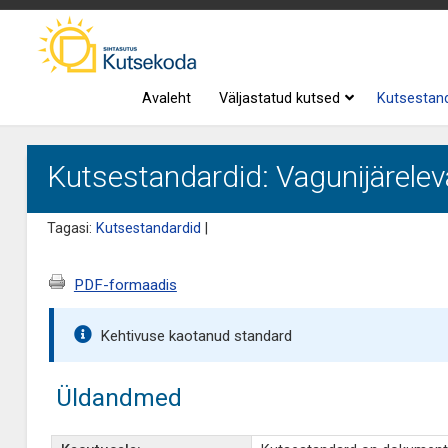
Avaleht
Väljastatud kutsed
Kutsestan
Kutsestandardid: Vagunijäreleva
Tagasi:
Kutsestandardid
|
PDF-formaadis
Kehtivuse kaotanud standard
Üldandmed