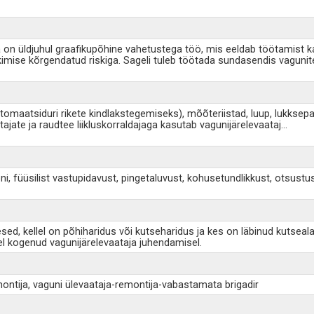
 on üldjuhul graafikupõhine vahetustega töö, mis eeldab töötamist ka 
mise kõrgendatud riskiga. Sageli tuleb töötada sundasendis vagunite 
omaatsiduri rikete kindlakstegemiseks), mõõteriistad, luup, lukksepa 
jate ja raudtee liikluskorraldajaga kasutab vagunijärelevaataj
...
ni, füüsilist vastupidavust, pingetaluvust, kohusetundlikkust, otsust
mesed, kellel on põhiharidus või kutseharidus ja kes on läbinud kut
el kogenud vagunijärelevaataja juhendamisel.
montija, vaguni ülevaataja-remontija-vabastamata brigadir