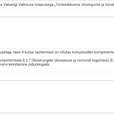
a Vabariigi Valitsuse määrusega „Töökeskkonna ohutegurite ja tööde l
vaataja, tase 4 kutse taotlemisel on nõutav kohustuslike kompetentsi
ompetentside B.2.7 (Reisirongide ülevaatuse ja remondi tegemine), 
remi kinnitamine pidurkingade
...