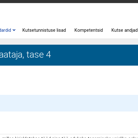
dardid
Kutsetunnistuse lisad
Kompetentsid
Kutse andjad
ataja, tase 4