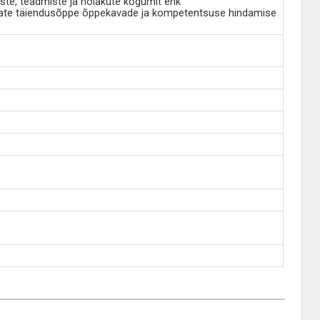
ste, teadmiste ja hoiakute kogumit ehk
avate täiendusõppe õppekavade ja kompetentsuse hindamise