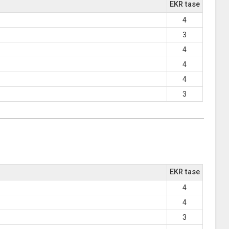
EKR tase
4
3
4
4
4
3
EKR tase
4
4
3