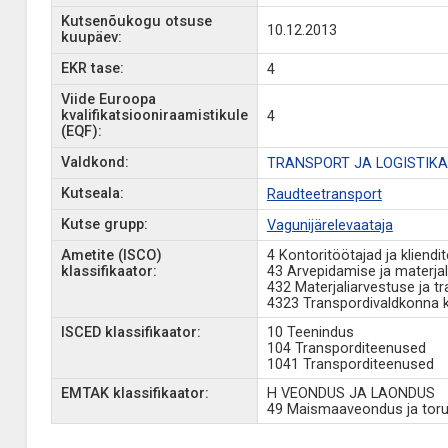
Kutsenõukogu otsuse
10.12.2013
kuupäev:
EKR tase:
4
Viide Euroopa
kvalifikatsiooniraamistikule
4
(EQF):
Valdkond:
TRANSPORT JA LOGISTIKA
Kutseala:
Raudteetransport
Kutse grupp:
Vagunijärelevaataja
Ametite (ISCO)
4 Kontoritöötajad ja kliendi
klassifikaator:
43 Arvepidamise ja materjal
432 Materjaliarvestuse ja t
4323 Transpordivaldkonna k
ISCED klassifikaator:
10 Teenindus
104 Transporditeenused
1041 Transporditeenused
EMTAK klassifikaator:
H VEONDUS JA LAONDUS
49 Maismaaveondus ja toru