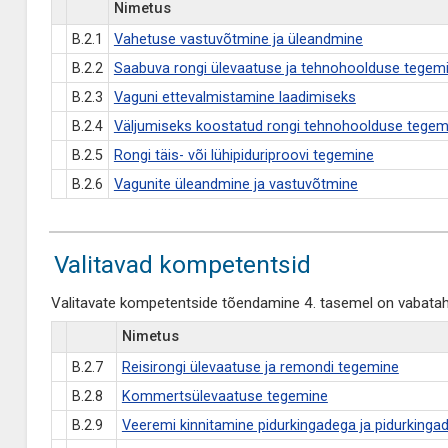
Nimetus
B.2.1
Vahetuse vastuvõtmine ja üleandmine
B.2.2
Saabuva rongi ülevaatuse ja tehnohoolduse tegem
B.2.3
Vaguni ettevalmistamine laadimiseks
B.2.4
Väljumiseks koostatud rongi tehnohoolduse tegem
B.2.5
Rongi täis- või lühipiduriproovi tegemine
B.2.6
Vagunite üleandmine ja vastuvõtmine
Valitavad kompetentsid
Valitavate kompetentside tõendamine 4. tasemel on vabataht
Nimetus
B.2.7
Reisirongi ülevaatuse ja remondi tegemine
B.2.8
Kommertsülevaatuse tegemine
B.2.9
Veeremi kinnitamine pidurkingadega ja pidurking