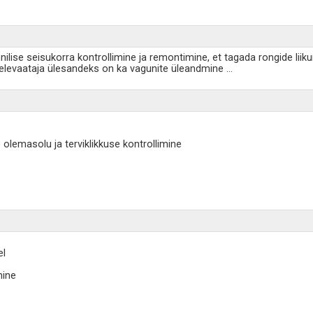
ilise seisukorra kontrollimine ja remontimine, et tagada rongide liikum
ärelevaataja ülesandeks on ka vagunite üleandmine
...
lemasolu ja terviklikkuse kontrollimine
el
mine