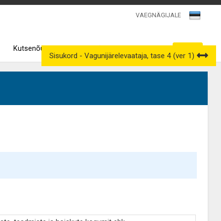
VAEGNÄGIJALE
Kutsenõukogud
Väljavõtted kutseregistrist
Sisukord - Vagunijärelevaataja, tase 4 (ver 1)