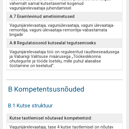
vähemalt samal kutsetasemel kogenud
vagunijärelevaataja juhendamisel.
A.7 Enamlevinud ametinimetused
Vagunijärelevaataja, vaguniülevaataja, vaguni ülevaataja-
remontija, vaguni ülevaataja-remontija-vabastamata
brigadir
A.8 Regulatsioonid kutsealal tegutsemiseks
Vagunijärelevaataja töö on reguleeritud raudteeseadusega
ja Vabariigi Valitsuse määrusega „Töökeskkonna
ohutegurite ja tööde loetelu, mille puhul alaealise
töötamine on keelatud“.
B Kompetentsusnõuded
B.1 Kutse struktuur
Kutse taotlemisel nõutavad kompetentsid:
Vagunijärelevaataja, tase 4 kutse taotlemisel on nõutav