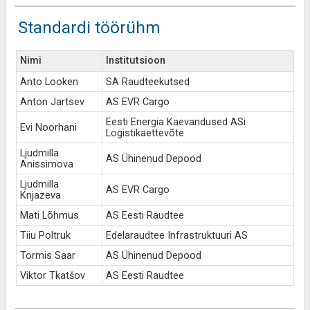
Standardi töörühm
Nimi
Institutsioon
Anto Looken
SA Raudteekutsed
Anton Jartsev
AS EVR Cargo
Eesti Energia Kaevandused ASi
Evi Noorhani
Logistikaettevõte
Ljudmilla
AS Ühinenud Depood
Anissimova
Ljudmilla
AS EVR Cargo
Knjazeva
Mati Lõhmus
AS Eesti Raudtee
Tiiu Poltruk
Edelaraudtee Infrastruktuuri AS
Tormis Saar
AS Ühinenud Depood
Viktor Tkatšov
AS Eesti Raudtee