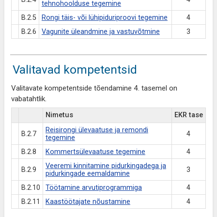
tehnohoolduse tegemine
B.2.5
Rongi täis- või lühipiduriproovi tegemine
4
B.2.6
Vagunite üleandmine ja vastuvõtmine
3
Valitavad kompetentsid
Valitavate kompetentside tõendamine 4. tasemel on
vabatahtlik.
Nimetus
EKR tase
Reisirongi ülevaatuse ja remondi
B.2.7
4
tegemine
B.2.8
Kommertsülevaatuse tegemine
4
Veeremi kinnitamine pidurkingadega ja
B.2.9
3
pidurkingade eemaldamine
B.2.10
Töötamine arvutiprogrammiga
4
B.2.11
Kaastöötajate nõustamine
4