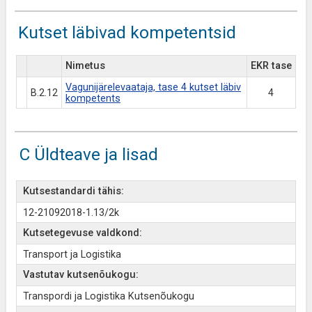
Kutset läbivad kompetentsid
Nimetus
EKR tase
Vagunijärelevaataja, tase 4 kutset läbiv
B.2.12
4
kompetents
C Üldteave ja lisad
Kutsestandardi tähis:
12-21092018-1.13/2k
Kutsetegevuse valdkond:
Transport ja Logistika
Vastutav kutsenõukogu:
Transpordi ja Logistika Kutsenõukogu