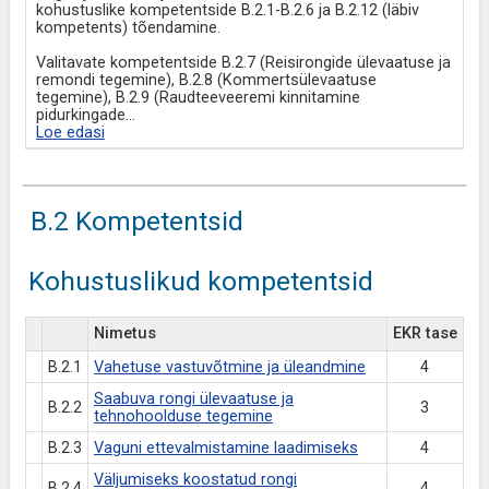
kohustuslike kompetentside B.2.1-B.2.6 ja B.2.12 (läbiv
kompetents) tõendamine.
Valitavate kompetentside B.2.7 (Reisirongide ülevaatuse ja
remondi tegemine), B.2.8 (Kommertsülevaatuse
tegemine), B.2.9 (Raudteeveeremi kinnitamine
pidurkingade
...
Loe edasi
B.2 Kompetentsid
Kohustuslikud kompetentsid
Nimetus
EKR tase
B.2.1
Vahetuse vastuvõtmine ja üleandmine
4
Saabuva rongi ülevaatuse ja
B.2.2
3
tehnohoolduse tegemine
B.2.3
Vaguni ettevalmistamine laadimiseks
4
Väljumiseks koostatud rongi
B.2.4
4