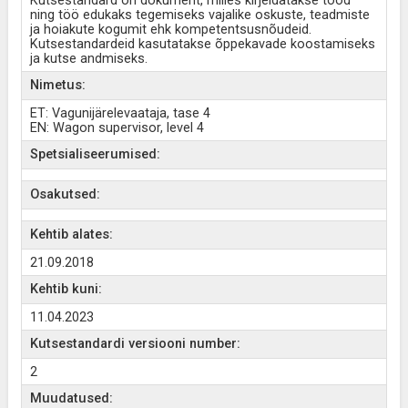
Kutsestandard on dokument, milles kirjeldatakse tööd
ning töö edukaks tegemiseks vajalike oskuste, teadmiste
ja hoiakute kogumit ehk kompetentsusnõudeid.
Kutsestandardeid kasutatakse õppekavade koostamiseks
ja kutse andmiseks.
Nimetus:
ET: Vagunijärelevaataja, tase 4
EN: Wagon supervisor, level 4
Spetsialiseerumised:
Osakutsed:
Kehtib alates:
21.09.2018
Kehtib kuni:
11.04.2023
Kutsestandardi versiooni number:
2
Muudatused: