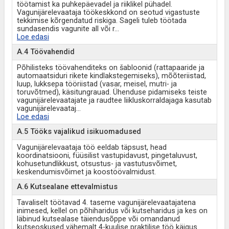
töötamist ka puhkepäevadel ja riiklikel pühadel.
Vagunijärelevaataja töökeskkond on seotud vigastuste
tekkimise kõrgendatud riskiga. Sageli tuleb töötada
sundasendis vagunite all või r
...
Loe edasi
A.4 Töövahendid
Põhilisteks töövahenditeks on šabloonid (rattapaaride ja
automaatsiduri rikete kindlakstegemiseks), mõõteriistad,
luup, lukksepa tööriistad (vasar, meisel, mutri- ja
toruvõtmed), käsitungrauad. Ühenduse pidamiseks teiste
vagunijärelevaatajate ja raudtee liikluskorraldajaga kasutab
vagunijärelevaataj
...
Loe edasi
A.5 Tööks vajalikud isikuomadused
Vagunijärelevaataja töö eeldab täpsust, head
koordinatsiooni, füüsilist vastupidavust, pingetaluvust,
kohusetundlikkust, otsustus- ja vastutusvõimet,
keskendumisvõimet ja koostöövalmidust.
A.6 Kutsealane ettevalmistus
Tavaliselt töötavad 4. taseme vagunijärelevaatajatena
inimesed, kellel on põhiharidus või kutseharidus ja kes on
läbinud kutsealase täiendusõppe või omandanud
kutseoskused vähemalt 4-kuulise praktilise töö käigus