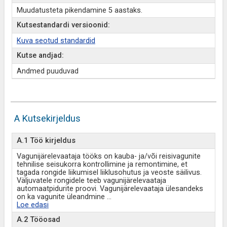
Muudatusteta pikendamine 5 aastaks.
Kutsestandardi versioonid:
Kuva seotud standardid
Kutse andjad:
Andmed puuduvad
A Kutsekirjeldus
A.1 Töö kirjeldus
Vagunijärelevaataja tööks on kauba- ja/või reisivagunite
tehnilise seisukorra kontrollimine ja remontimine, et
tagada rongide liikumisel liiklusohutus ja veoste säilivus.
Väljuvatele rongidele teeb vagunijärelevaataja
automaatpidurite proovi. Vagunijärelevaataja ülesandeks
on ka vagunite üleandmine
...
Loe edasi
A.2 Tööosad