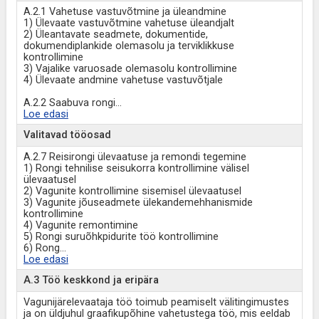
A.2.1 Vahetuse vastuvõtmine ja üleandmine
1) Ülevaate vastuvõtmine vahetuse üleandjalt
2) Üleantavate seadmete, dokumentide,
dokumendiplankide olemasolu ja terviklikkuse
kontrollimine
3) Vajalike varuosade olemasolu kontrollimine
4) Ülevaate andmine vahetuse vastuvõtjale
A.2.2 Saabuva rongi
...
Loe edasi
Valitavad tööosad
A.2.7 Reisirongi ülevaatuse ja remondi tegemine
1) Rongi tehnilise seisukorra kontrollimine välisel
ülevaatusel
2) Vagunite kontrollimine sisemisel ülevaatusel
3) Vagunite jõuseadmete ülekandemehhanismide
kontrollimine
4) Vagunite remontimine
5) Rongi suruõhkpidurite töö kontrollimine
6) Rong
...
Loe edasi
A.3 Töö keskkond ja eripära
Vagunijärelevaataja töö toimub peamiselt välitingimustes
ja on üldjuhul graafikupõhine vahetustega töö, mis eeldab