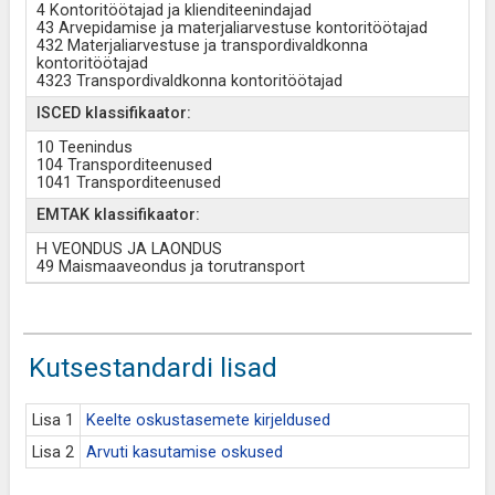
4 Kontoritöötajad ja klienditeenindajad
43 Arvepidamise ja materjaliarvestuse kontoritöötajad
432 Materjaliarvestuse ja transpordivaldkonna
kontoritöötajad
4323 Transpordivaldkonna kontoritöötajad
ISCED klassifikaator:
10 Teenindus
104 Transporditeenused
1041 Transporditeenused
EMTAK klassifikaator:
H VEONDUS JA LAONDUS
49 Maismaaveondus ja torutransport
Kutsestandardi lisad
Lisa 1
Keelte oskustasemete kirjeldused
Lisa 2
Arvuti kasutamise oskused