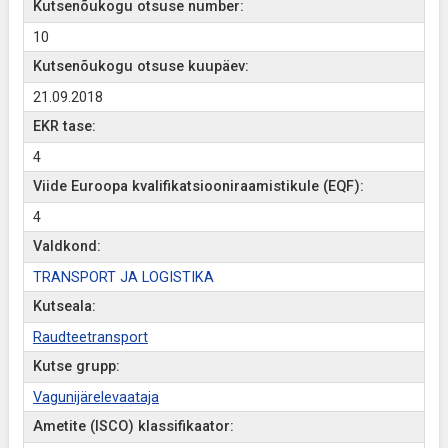
Kutsenõukogu otsuse number:
10
Kutsenõukogu otsuse kuupäev:
21.09.2018
EKR tase:
4
Viide Euroopa kvalifikatsiooniraamistikule (EQF):
4
Valdkond:
TRANSPORT JA LOGISTIKA
Kutseala:
Raudteetransport
Kutse grupp:
Vagunijärelevaataja
Ametite (ISCO) klassifikaator: